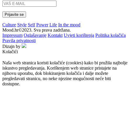
Culture
Style
Self
Power
Life
In the mood
Mood.hr©2023. Sva prava zadržana.
Impressum
Oglašavanje
Kontakt
Uvjeti korištenja
Politika kolačića
Pravila privatnosti
Dizajn by
Kolačići
Naša web stranica koristi kolačiće (cookies) kako bi pružila najbolje
iskustvo pregledavanja. Korištenjem web stranice pristajete na
njihovu uporabu, dok blokiranjem kolačića i dalje možete
pregledavati stranicu, no neke njezine mogućnosti neće biti
dostupne.
Prihvaćam