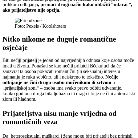
prilikom odbijanja
, pronaći drugi način kako ublažiti “udarac”,
ako prijateljstvo nije opcija.
Foto: Pexels / Koolshoters
Nitko nikome ne duguje romantične
osjećaje
Biti nečiji prijatelj je jedan od najvrjednijih odnosa koje osoba može
imati u životu. Ponašati se kao nečiji prijatelj iščekujući da će
zauzvrat ta osoba pokazati romantični (ili seksualni) interes u
najmanju je ruku sebično, ali i neiskreno te toksično.
Nečije
odbijanje ne čini drugu osobu mučenikom ili žrtvom
u
„prijateljskoj zoni“ – osoba ima svako pravo odbiti udvaranje,
koliko god ona druga bila ljubazna ili draga i to je ne čini automatski
zlom ili hladnom.
Prijateljstva nisu manje vrijedna od
romantičnih veza
Da, heteroseksualni muškarci i žene mogu biti prijatelji bez primisli.