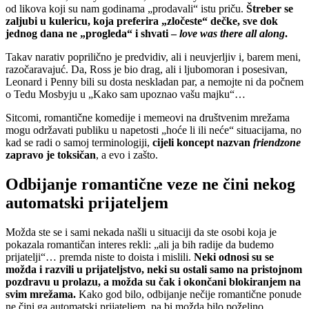
od likova koji su nam godinama „prodavali“ istu priču.
Štreber se
zaljubi u kulericu, koja preferira „zločeste“ dečke, sve dok
jednog dana ne „progleda“ i shvati –
love was there all along
.
Takav narativ poprilično je predvidiv, ali i neuvjerljiv i, barem meni,
razočaravajuć. Da, Ross je bio drag, ali i ljubomoran i posesivan,
Leonard i Penny bili su dosta neskladan par, a nemojte ni da počnem
o Tedu Mosbyju u „Kako sam upoznao vašu majku“…
Sitcomi, romantične komedije i memeovi na društvenim mrežama
mogu održavati publiku u napetosti „hoće li ili neće“ situacijama, no
kad se radi o samoj terminologiji,
cijeli koncept nazvan
friendzone
zapravo je toksičan
, a evo i zašto.
Odbijanje romantične veze ne čini nekog
automatski prijateljem
Možda ste se i sami nekada našli u situaciji da ste osobi koja je
pokazala romantičan interes rekli: „ali ja bih radije da budemo
prijatelji“… premda niste to doista i mislili.
Neki odnosi su se
možda i razvili u prijateljstvo, neki su ostali samo na pristojnom
pozdravu u prolazu, a možda su čak i okončani blokiranjem na
svim mrežama.
Kako god bilo, odbijanje nečije romantične ponude
ne čini ga automatski prijateljem, pa bi možda bilo poželjno,