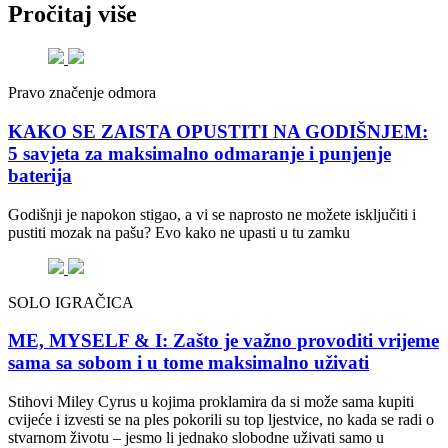
Pročitaj više
Pravo značenje odmora
KAKO SE ZAISTA OPUSTITI NA GODIŠNJEM:
5 savjeta za maksimalno odmaranje i punjenje
baterija
Godišnji je napokon stigao, a vi se naprosto ne možete isključiti i
pustiti mozak na pašu? Evo kako ne upasti u tu zamku
SOLO IGRAČICA
ME, MYSELF & I: Zašto je važno provoditi vrijeme
sama sa sobom i u tome maksimalno uživati
Stihovi Miley Cyrus u kojima proklamira da si može sama kupiti
cvijeće i izvesti se na ples pokorili su top ljestvice, no kada se radi o
stvarnom životu – jesmo li jednako slobodne uživati samo u