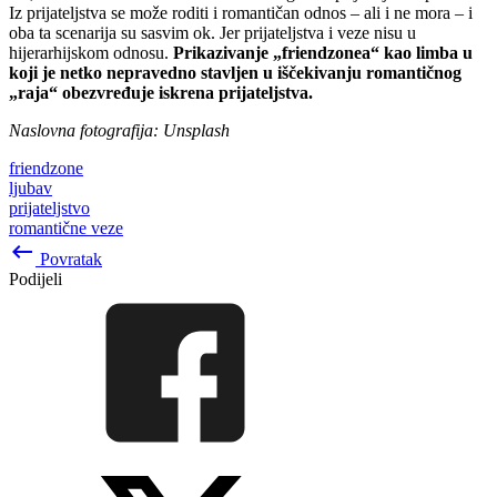
Iz prijateljstva se može roditi i romantičan odnos – ali i ne mora – i
oba ta scenarija su sasvim ok. Jer prijateljstva i veze nisu u
hijerarhijskom odnosu.
Prikazivanje „friendzonea“ kao limba u
koji je netko nepravedno stavljen u iščekivanju romantičnog
„raja“ obezvređuje iskrena prijateljstva.
Naslovna fotografija: Unsplash
friendzone
ljubav
prijateljstvo
romantične veze
keyboard_backspace
Povratak
Podijeli