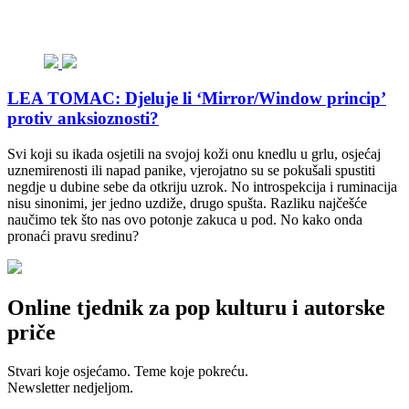
LEA TOMAC: Djeluje li ‘Mirror/Window princip’
protiv anksioznosti?
Svi koji su ikada osjetili na svojoj koži onu knedlu u grlu, osjećaj
uznemirenosti ili napad panike, vjerojatno su se pokušali spustiti
negdje u dubine sebe da otkriju uzrok. No introspekcija i ruminacija
nisu sinonimi, jer jedno uzdiže, drugo spušta. Razliku najčešće
naučimo tek što nas ovo potonje zakuca u pod. No kako onda
pronaći pravu sredinu?
Online tjednik za pop kulturu i autorske
priče
Stvari koje osjećamo. Teme koje pokreću.
Newsletter nedjeljom.