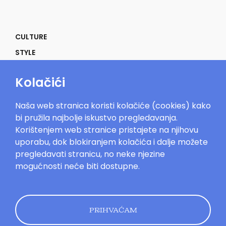
CULTURE
STYLE
SELF
Kolačići
POWER
LIFE
Naša web stranica koristi kolačiće (cookies) kako
IN THE MOOD
bi pružila najbolje iskustvo pregledavanja.
Korištenjem web stranice pristajete na njihovu
uporabu, dok blokiranjem kolačića i dalje možete
pregledavati stranicu, no neke njezine
mogućnosti neće biti dostupne.
Mood.hr©2023. Sva prava zadržana.
Impressum
Oglašavanje
Kontakt
Uvjeti
korištenja
Politika kolačića
Pravila
privatnosti
PRIHVAĆAM
Dizajn by