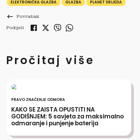
ELEKTRONIČKA GLAZBA
GLAZBA
PLANET SRIJEDA
keyboard_backspace
Povratak
Podijeli
Pročitaj više
PRAVO ZNAČENJE ODMORA
KAKO SE ZAISTA OPUSTITI NA
GODIŠNJEM: 5 savjeta za maksimalno
odmaranje i punjenje baterija