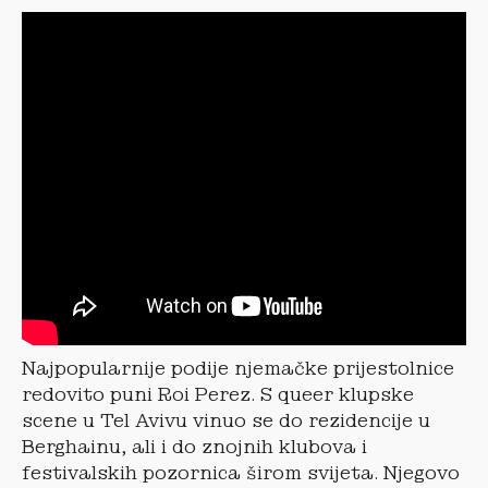
Najpopularnije podije njemačke prijestolnice
redovito puni Roi Perez. S queer klupske
scene u Tel Avivu vinuo se do rezidencije u
Berghainu, ali i do znojnih klubova i
festivalskih pozornica širom svijeta. Njegovo