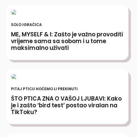
SOLO IGRAČICA
ME, MYSELF & I: Zašto je važno provoditi
vrijeme sama sa sobom i u tome
maksimalno uživati
PITAJ PTICU HOĆEMO LI PREKINUTI
ŠTO PTICA ZNA O VAŠOJ LJUBAVI: Kako
je i zašto ‘bird test’ postao viralan na
TikToku?