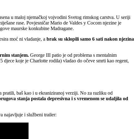
ena u maloj njemačkoj vojvodini Svetog rimskog carstva. U seriji
 miješane rase. Povjesničar Mario de Valdes y Cocom njezine je
i njegove maurske konkubine Madragane.
resira moć ni vladanje, a
brak su sklopili samo 6 sati nakon njezina
arnim stanjem.
George III patio je od problema s mentalnim
5 djece koje je Charlotte rodila) vladao do očeve smrti kao regent,
 pratili, baš kao i u ekraniziranoj verziji. No za razliku od
prugova stanja postala depresivna i s vremenom se udaljila od
najavljuje i službeni trailer: