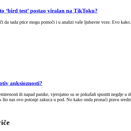
bird test’ postao viralan na TikToku?
nači da sada ptice mogu pomoći i u analizi vaše ljubavne veze. Evo kak
tiv anksioznosti?
emirenosti ili napad panike, vjerojatno su se pokušali spustiti negdje u 
ek što nas ovo potonje zakuca u pod. No kako onda pronaći pravu sredi
riče