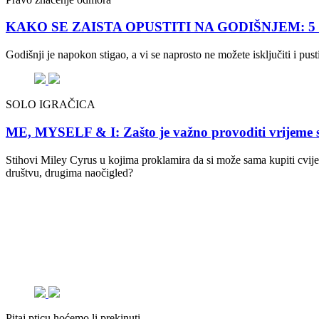
KAKO SE ZAISTA OPUSTITI NA GODIŠNJEM: 5 savje
Godišnji je napokon stigao, a vi se naprosto ne možete isključiti i pu
SOLO IGRAČICA
ME, MYSELF & I: Zašto je važno provoditi vrijeme 
Stihovi Miley Cyrus u kojima proklamira da si može sama kupiti cvijeće
društvu, drugima naočigled?
Pitaj pticu hoćemo li prekinuti