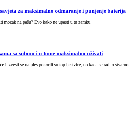
ta za maksimalno odmaranje i punjenje baterija
stiti mozak na pašu? Evo kako ne upasti u tu zamku
sama sa sobom i u tome maksimalno uživati
 i izvesti se na ples pokorili su top ljestvice, no kada se radi o stvar