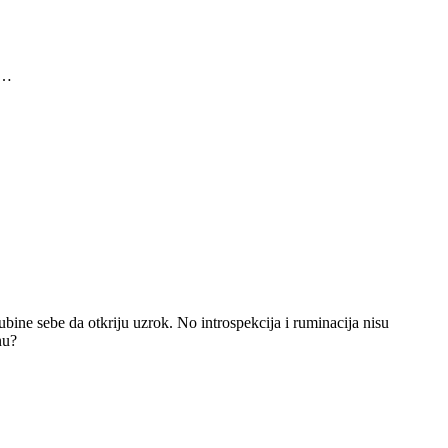
o…
dubine sebe da otkriju uzrok. No introspekcija i ruminacija nisu
nu?