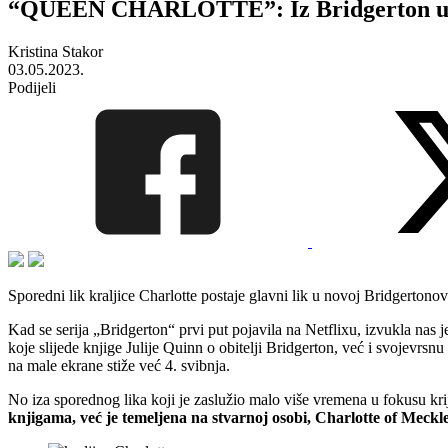
“QUEEN CHARLOTTE”: Iz Bridgerton univer
Kristina Stakor
03.05.2023.
Podijeli
Sporedni lik kraljice Charlotte postaje glavni lik u novoj Bridgertonovo
Kad se serija „Bridgerton“ prvi put pojavila na Netflixu, izvukla nas 
koje slijede knjige Julije Quinn o obitelji Bridgerton, već i svojevrsn
na male ekrane stiže već 4. svibnja.
No iza sporednog lika koji je zaslužio malo više vremena u fokusu kri
knjigama, već je temeljena na stvarnoj osobi, Charlotte of Meckle