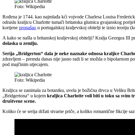
Foto: Wikipedia
Rođena je 1744. kao najmlađa kći vojvode Charlesa Louisa Frederick
odraslu kraljicu Charlotte tumači britanska glumica gvajanskog porije
korijene
pronašao
u portugalskoj kraljevskoj obitelji te iznio teoriju
A kako se našla u britanskoj kraljevskoj obitelji? Kralja Georgea III p
dolaska u zemlju.
Serija „Bridgerton“ dala je neke naznake odnosa kraljice Charlott
zdravljem – premda danas nije jasno radi li se možda o bipolarnom pore
pod majčinim utjecajem.
Foto: Wikipedia
Kraljica se zanimala za botaniku, uvela je božićna drvca u Veliku Britan
„Bridgertona“ u kojem
kraljica Charlotte voli biti u toku sa svim
društvene scene.
Koliko će se serija držati stvarne priče, a koliko romantične fikcije sa