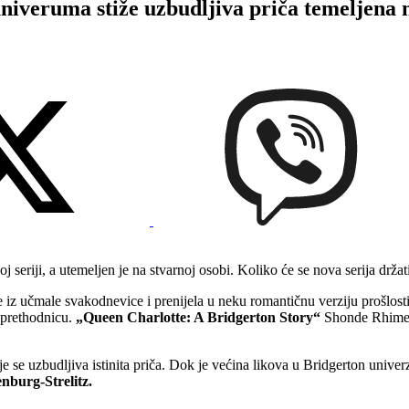
uma stiže uzbudljiva priča temeljena na 
j seriji, a utemeljen je na stvarnoj osobi. Koliko će se nova serija držat
je iz učmale svakodnevice i prenijela u neku romantičnu verziju prošlos
u prethodnicu.
„Queen Charlotte: A Bridgerton Story“
Shonde Rhimes i
je se uzbudljiva istinita priča. Dok je većina likova u Bridgerton unive
nburg-Strelitz.