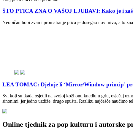
ŠTO PTICA ZNA O VAŠOJ LJUBAVI: Kako je i zašto ‘
Neobičan hobi zvan i promatranje ptica je dosegao novi nivo, a to z
LEA TOMAC: Djeluje li ‘Mirror/Window princip’ pro
Svi koji su ikada osjetili na svojoj koži onu knedlu u grlu, osjećaj uzn
sinonimi, jer jedno uzdiže, drugo spušta. Razliku najčešće naučimo t
Online tjednik za pop kulturu i autorske p