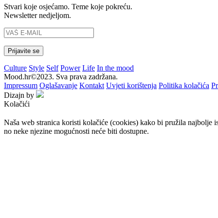
Stvari koje osjećamo. Teme koje pokreću.
Newsletter nedjeljom.
Culture
Style
Self
Power
Life
In the mood
Mood.hr©2023. Sva prava zadržana.
Impressum
Oglašavanje
Kontakt
Uvjeti korištenja
Politika kolačića
Pr
Dizajn by
Kolačići
Naša web stranica koristi kolačiće (cookies) kako bi pružila najbolje 
no neke njezine mogućnosti neće biti dostupne.
Prihvaćam