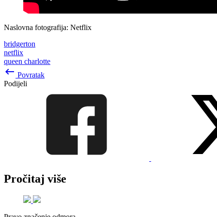
Naslovna fotografija: Netflix
bridgerton
netflix
queen charlotte
keyboard_backspace
Povratak
Podijeli
Pročitaj više
Pravo značenje odmora