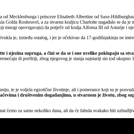
a od Mecklenburga i princeze Elisabeth Albertine od Saxe-Hildburghaus
kla Golda Rosheuvel, a za stvarnu kraljicu Charlotte nagađalo se da je
 (koji mnogi opovrgavaju) da potječe od kralja Alfonsa III od Asturije 
rivukla je, između ostalog, i jer je očekivao da 17-godišnjakinju ne inte
e i njezina supruga, a čini se da se i one uvelike poklapaju sa stv
mećaju ili porfiriji, zbog njegovog je stanja najstariji sin (od ukupno 1
iju, te je voljela egzotične životinje, ali i pomerance koji su je posvuda
 tračevima i društvenim događanjima, u stvarnom je životu, zbog su
znat ćemo za samo nekoliko dana, ali da će fabula svakako biti uzbudljiva 