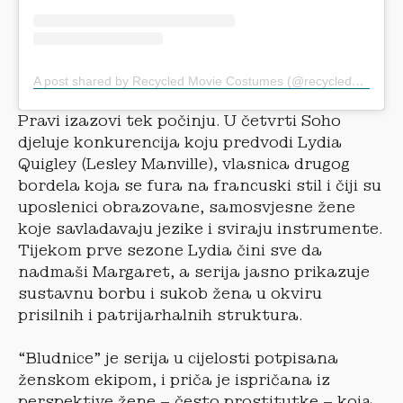
A post shared by Recycled Movie Costumes (@recycledmoviecostumes)
Pravi izazovi tek počinju. U četvrti Soho
djeluje konkurencija koju predvodi Lydia
Quigley (Lesley Manville), vlasnica drugog
bordela koja se fura na francuski stil i čiji su
uposlenici obrazovane, samosvjesne žene
koje savladavaju jezike i sviraju instrumente.
Tijekom prve sezone Lydia čini sve da
nadmaši Margaret, a serija jasno prikazuje
sustavnu borbu i sukob žena u okviru
prisilnih i patrijarhalnih struktura.
“Bludnice” je serija u cijelosti potpisana
ženskom ekipom, i priča je ispričana iz
perspektive žene – često prostitutke – koja