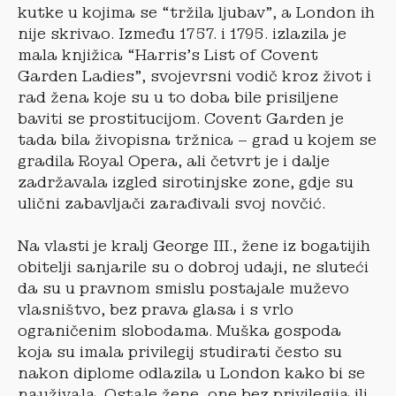
kutke u kojima se “tržila ljubav”, a London ih
nije skrivao. Između 1757. i 1795. izlazila je
mala knjižica “Harris’s List of Covent
Garden Ladies”, svojevrsni vodič kroz život i
rad žena koje su u to doba bile prisiljene
baviti se prostitucijom. Covent Garden je
tada bila živopisna tržnica – grad u kojem se
gradila Royal Opera, ali četvrt je i dalje
zadržavala izgled sirotinjske zone, gdje su
ulični zabavljači zarađivali svoj novčić.
Na vlasti je kralj George III., žene iz bogatijih
obitelji sanjarile su o dobroj udaji, ne sluteći
da su u pravnom smislu postajale muževo
vlasništvo, bez prava glasa i s vrlo
ograničenim slobodama. Muška gospoda
koja su imala privilegij studirati često su
nakon diplome odlazila u London kako bi se
nauživala. Ostale žene, one bez privilegija ili