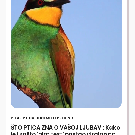
PITAJ PTICU HOĆEMO LI PREKINUTI
ŠTO PTICA ZNA O VAŠOJ LJUBAVI: Kako
je i zašto ‘bird test’ postao viralan na