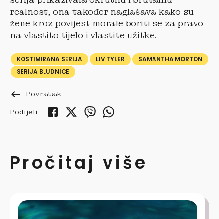
serija prikazivala okrutnu i brutalnu
realnost, ona također naglašava kako su
žene kroz povijest morale boriti se za pravo
na vlastito tijelo i vlastite užitke.
KOSTIMIRANA SERIJA
LIV TYLER
SAMANTHA MORTON
SERIJA BLUDNICE
keyboard_backspace
Povratak
Podijeli
Pročitaj više