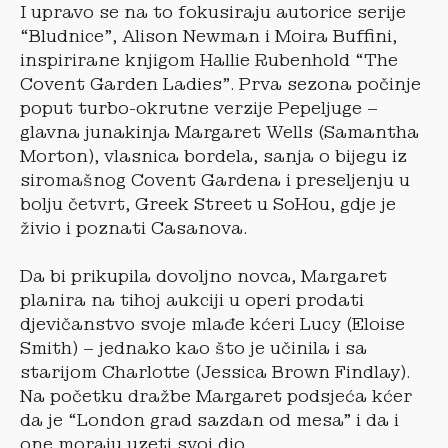
I upravo se na to fokusiraju autorice serije
“Bludnice”, Alison Newman i Moira Buffini,
inspirirane knjigom Hallie Rubenhold “The
Covent Garden Ladies”. Prva sezona počinje
poput turbo-okrutne verzije Pepeljuge –
glavna junakinja Margaret Wells (Samantha
Morton), vlasnica bordela, sanja o bijegu iz
siromašnog Covent Gardena i preseljenju u
bolju četvrt, Greek Street u SoHou, gdje je
živio i poznati Casanova.
Da bi prikupila dovoljno novca, Margaret
planira na tihoj aukciji u operi prodati
djevičanstvo svoje mlađe kćeri Lucy (Eloise
Smith) – jednako kao što je učinila i sa
starijom Charlotte (Jessica Brown Findlay).
Na početku dražbe Margaret podsjeća kćer
da je “London grad sazdan od mesa” i da i
one moraju uzeti svoj dio.