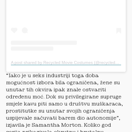
A post shared by Recycled Movie Costumes (@recycledmoviecostumes)
“Iako je u seks industriji toga doba
mogućnost izbora bila ograničena, žene su
unutar tih okvira ipak znale ostvariti
određenu moć. Dok su privilegirane supruge
smjele kavu piti samo u društvu muškaraca,
prostitutke su unutar svojih ograničenja
uspijevale sačuvati barem dio autonomije”,
izjavila je Samantha Morton. Koliko god