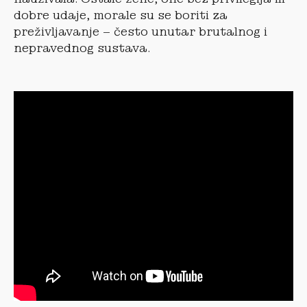
dobre udaje, morale su se boriti za
preživljavanje – često unutar brutalnog i
nepravednog sustava.