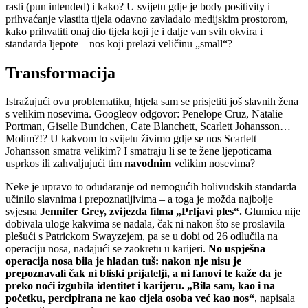
rasti (pun intended) i kako? U svijetu gdje je body positivity i
prihvaćanje vlastita tijela odavno zavladalo medijskim prostorom,
kako prihvatiti onaj dio tijela koji je i dalje van svih okvira i
standarda ljepote – nos koji prelazi veličinu „small“?
Transformacija
Istražujući ovu problematiku, htjela sam se prisjetiti još slavnih žena
s velikim nosevima. Googleov odgovor: Penelope Cruz, Natalie
Portman, Giselle Bundchen, Cate Blanchett, Scarlett Johansson…
Molim?!? U kakvom to svijetu živimo gdje se nos Scarlett
Johansson smatra velikim? I smatraju li se te žene ljepoticama
usprkos ili zahvaljujući tim
navodnim
velikim nosevima?
Neke je upravo to odudaranje od nemogućih holivudskih standarda
učinilo slavnima i prepoznatljivima – a toga je možda najbolje
svjesna
Jennifer Grey, zvijezda filma „Prljavi ples“.
Glumica nije
dobivala uloge kakvima se nadala, čak ni nakon što se proslavila
plešući s Patrickom Swayzejem, pa se u dobi od 26 odlučila na
operaciju nosa, nadajući se zaokretu u karijeri.
No uspješna
operacija nosa bila je hladan tuš: nakon nje nisu je
prepoznavali čak ni bliski prijatelji, a ni fanovi te kaže da je
preko noći izgubila identitet i karijeru. „Bila sam, kao i na
početku, percipirana ne kao cijela osoba već kao nos“
, napisala