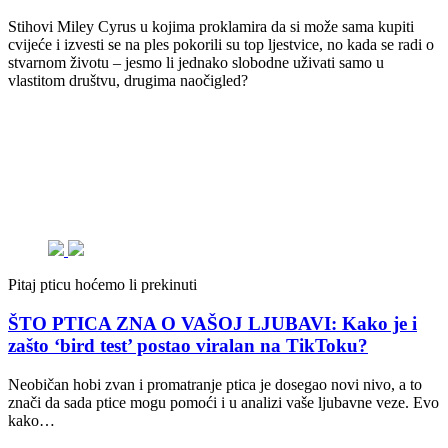
Stihovi Miley Cyrus u kojima proklamira da si može sama kupiti
cvijeće i izvesti se na ples pokorili su top ljestvice, no kada se radi o
stvarnom životu – jesmo li jednako slobodne uživati samo u
vlastitom društvu, drugima naočigled?
Pitaj pticu hoćemo li prekinuti
ŠTO PTICA ZNA O VAŠOJ LJUBAVI: Kako je i
zašto ‘bird test’ postao viralan na TikToku?
Neobičan hobi zvan i promatranje ptica je dosegao novi nivo, a to
znači da sada ptice mogu pomoći i u analizi vaše ljubavne veze. Evo
kako…