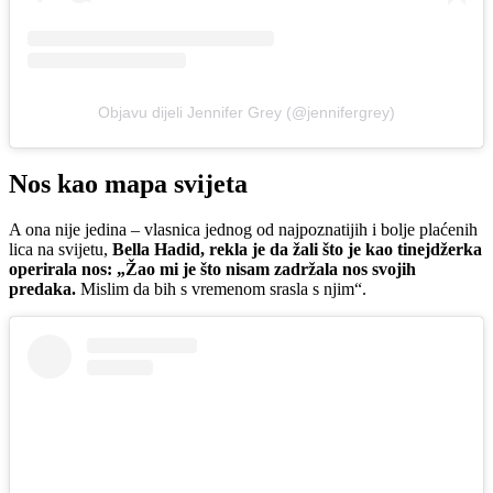
Objavu dijeli Jennifer Grey (@jennifergrey)
Nos kao mapa svijeta
A ona nije jedina – vlasnica jednog od najpoznatijih i bolje plaćenih
lica na svijetu,
Bella Hadid, rekla je da žali što je kao tinejdžerka
operirala nos: „Žao mi je što nisam zadržala nos svojih
predaka.
Mislim da bih s vremenom srasla s njim“.