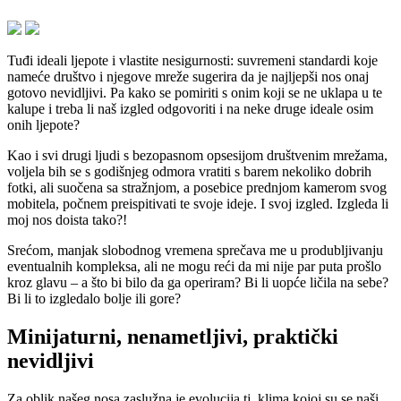
Tuđi ideali ljepote i vlastite nesigurnosti: suvremeni standardi koje
nameće društvo i njegove mreže sugerira da je najljepši nos onaj
gotovo nevidljivi. Pa kako se pomiriti s onim koji se ne uklapa u te
kalupe i treba li naš izgled odgovoriti i na neke druge ideale osim
onih ljepote?
Kao i svi drugi ljudi s bezopasnom opsesijom društvenim mrežama,
voljela bih se s godišnjeg odmora vratiti s barem nekoliko dobrih
fotki, ali suočena sa stražnjom, a posebice prednjom kamerom svog
mobitela, počnem preispitivati te svoje ideje. I svoj izgled. Izgleda li
moj nos doista tako?!
Srećom, manjak slobodnog vremena sprečava me u produbljivanju
eventualnih kompleksa, ali ne mogu reći da mi nije par puta prošlo
kroz glavu – a što bi bilo da ga operiram? Bi li uopće ličila na sebe?
Bi li to izgledalo bolje ili gore?
Minijaturni, nenametljivi, praktički
nevidljivi
Za oblik našeg nosa zaslužna je evolucija tj. klima kojoj su se naši