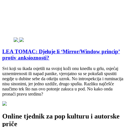
LEA TOMAC: Djeluje li ‘Mirror/Window princip’
protiv anksioznosti?
Svi koji su ikada osjetili na svojoj koži onu knedlu u grlu, osjećaj
uznemirenosti ili napad panike, vjerojatno su se pokušali spustiti
negdje u dubine sebe da otkriju uzrok. No introspekcija i ruminacija
nisu sinonimi, jer jedno uzdiže, drugo spušta. Razliku najčešće
naučimo tek što nas ovo potonje zakuca u pod. No kako onda
pronaći pravu sredinu?
Online tjednik za pop kulturu i autorske
priče