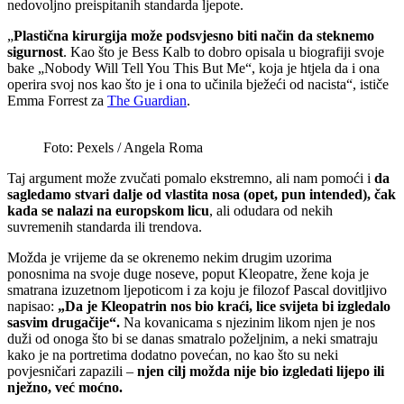
nedovoljno preispitanih standarda ljepote.
„
Plastična kirurgija može podsvjesno biti način da steknemo
sigurnost
. Kao što je Bess Kalb to dobro opisala u biografiji svoje
bake „Nobody Will Tell You This But Me“, koja je htjela da i ona
operira svoj nos kao što je i ona to učinila bježeći od nacista“, ističe
Emma Forrest za
The Guardian
.
Foto: Pexels / Angela Roma
Taj argument može zvučati pomalo ekstremno, ali nam pomoći i
da
sagledamo stvari dalje od vlastita nosa (opet, pun intended), čak
kada se nalazi na europskom licu
, ali odudara od nekih
suvremenih standarda ili trendova.
Možda je vrijeme da se okrenemo nekim drugim uzorima
ponosnima na svoje duge noseve, poput Kleopatre, žene koja je
smatrana izuzetnom ljepoticom i za koju je filozof Pascal dovitljivo
napisao:
„Da je Kleopatrin nos bio kraći, lice svijeta bi izgledalo
sasvim drugačije“.
Na kovanicama s njezinim likom njen je nos
duži od onoga što bi se danas smatralo poželjnim, a neki smatraju
kako je na portretima dodatno povećan, no kao što su neki
povjesničari zapazili –
njen cilj možda nije bio izgledati lijepo ili
nježno, već moćno.