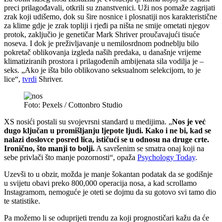
preci prilagođavali, otkrili su znanstvenici. Uži nos pomaže zagrijati
zrak koji udišemo, dok su šire nosnice i plosnatiji nos karakteristične
za klime gdje je zrak topliji i rjeđi pa ništa ne smije ometati njegov
protok, zaključio je genetičar Mark Shriver proučavajući tisuće
noseva. I dok je preživljavanje u nemilosrdnom podneblju bilo
pokretač oblikovanja izgleda naših predaka, u današnje vrijeme
klimatiziranih prostora i prilagođenih ambijenata sila vodilja je –
seks. „Ako je išta bilo oblikovano seksualnom selekcijom, to je
lice“,
tvrdi
Shriver.
Foto: Pexels / Cottonbro Studio
XS nosići postali su svojevrsni standard u medijima. „
Nos je već
dugo ključan u promišljanju ljepote ljudi. Kako i ne bi, kad se
nalazi doslovce posred lica, ističući se u odnosu na druge crte.
Ironično, što manji to bolji.
A savršenim se smatra onaj koji na
sebe privlači što manje pozornosti“, opaža
Psychology Today
.
Uzevši to u obzir, možda je manje šokantan podatak da se godišnje
u svijetu obavi preko 800,000 operacija nosa, a kad scrollamo
Instagramom, nemoguće je oteti se dojmu da su gotovo svi tamo dio
te statistike.
Pa možemo li se oduprijeti trendu za koji prognostičari kažu da će