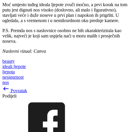
Moć umjesto tuđeg ideala ljepote zvuči moćno, a prvi korak na tom
putu jest dignuti nos visoko (doslovno, ali malo i figurativno),
stavljati veće i duže noseve u prvi plan i napokon ih prigrliti. U
ogledalu, a s vremenom i u nemilosrdnom oku prednje kamere.
P.S. Premda nos s naslovnice osobno ne bih okarakterizirala kao
velik, najveći je koji sam uspjela naći u moru malih i prosječnih
noseva.
Naslovni vizual: Canva
beauty
ideali ljepote
ljepota
nesigurnost
nos
keyboard_backspace
Povratak
Podijeli