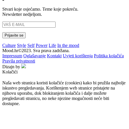
Stvari koje osjećamo. Teme koje pokreću.
Newsletter nedjeljom.
Culture
Style
Self
Power
Life
In the mood
Mood.hr©2023. Sva prava zadržana.
Impressum
Oglašavanje
Kontakt
Uvjeti korištenja
Politika kolačića
Pravila privatnosti
Dizajn by
Kolačići
Naša web stranica koristi kolačiće (cookies) kako bi pružila najbolje
iskustvo pregledavanja. Korištenjem web stranice pristajete na
njihovu uporabu, dok blokiranjem kolačića i dalje možete
pregledavati stranicu, no neke njezine mogućnosti neće biti
dostupne.
Prihvaćam