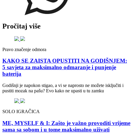
Pročitaj više
Pravo značenje odmora
KAKO SE ZAISTA OPUSTITI NA GODIŠNJEM:
5 savjeta za maksimalno odmaranje i punjenje
baterija
Godišnji je napokon stigao, a vi se naprosto ne možete isključiti i
pustiti mozak na pašu? Evo kako ne upasti u tu zamku
SOLO IGRAČICA
ME, MYSELF & I: Zašto je važno provoditi vrijeme
sama sa sobom i u tome maksimalno uživati