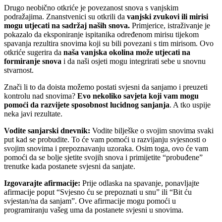
Drugo neobično otkriće je povezanost snova s vanjskim
podražajima. Znanstvenici su otkrili da
vanjski zvukovi ili mirisi
mogu utjecati na sadržaj naših snova.
Primjerice, istraživanje je
pokazalo da eksponiranje ispitanika određenom mirisu tijekom
spavanja rezultira snovima koji su bili povezani s tim mirisom. Ovo
otkriće sugerira da
naša vanjska okolina može utjecati na
formiranje snova
i da naši osjeti mogu integrirati sebe u snovnu
stvarnost.
Znači li to da doista možemo postati svjesni da sanjamo i preuzeti
kontrolu nad snovima?
Evo nekoliko savjeta koji vam mogu
pomoći da razvijete sposobnost lucidnog sanjanja
. A tko uspije
neka javi rezultate.
Vodite sanjarski dnevnik:
Vodite bilješke o svojim snovima svaki
put kad se probudite. To će vam pomoći u razvijanju svjesnosti o
svojim snovima i prepoznavanju uzoraka. Osim toga, ovo će vam
pomoći da se bolje sjetite svojih snova i primijetite “probuđene”
trenutke kada postanete svjesni da sanjate.
Izgovarajte afirmacije:
Prije odlaska na spavanje, ponavljajte
afirmacije poput “Svjesno ću se prepoznati u snu” ili “Bit ću
svjestan/na da sanjam”. Ove afirmacije mogu pomoći u
programiranju vašeg uma da postanete svjesni u snovima.