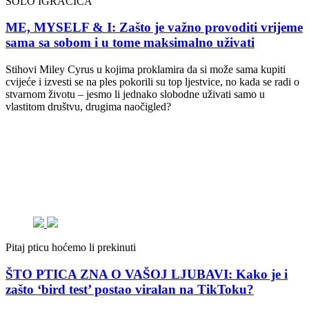
SOLO IGRAČICA
ME, MYSELF & I: Zašto je važno provoditi vrijeme
sama sa sobom i u tome maksimalno uživati
Stihovi Miley Cyrus u kojima proklamira da si može sama kupiti
cvijeće i izvesti se na ples pokorili su top ljestvice, no kada se radi o
stvarnom životu – jesmo li jednako slobodne uživati samo u
vlastitom društvu, drugima naočigled?
Pitaj pticu hoćemo li prekinuti
ŠTO PTICA ZNA O VAŠOJ LJUBAVI: Kako je i
zašto ‘bird test’ postao viralan na TikToku?