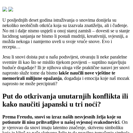
U posljednjih deset godina istraživanja o snovima donijela su
nekoliko neobičnih otkrića koja su izazvala znatiželju, ali i čuđenje.
No mi i dalje nismo uspjeli u onoj staroj zamisli – dovesti se u stanje
lucidnog sanjanja ne bismo li postali mudriji, kreativniji, svjesniji, a
možda nekoga i namjerno uveli u svoje vruće snove. Evo i
recepta…
Jesu li snovi doista put u našu podsvijest, otvaraju li neke paralelne
svemire ili kao što se mislilo tijekom povijesti – suptilno najavljuju
buduće događaje? Ili je njihova uloga više praktične naravi jer snovi
naprosto služe tome da bismo
lakše naučili nove vještine te
memorirali milijune opažanja
, događaja i emocija koje naš mozak
naprosto ne može percipirati?
Put do otkrivanja unutarnjih konflikta ili
kako naučiti japanski u tri noći?
Prema Freudu, snovi su izraz naših nesvjesnih želja koje su
potisnute ili nisu prihvatljive u našoj svjesnoj svakodnevici
. On
je vjerovao da snovi imaju latentno značenje, skrivenu simboliku
koja je ključ za naše skrivene želje te da pravilno tumačenje simbola