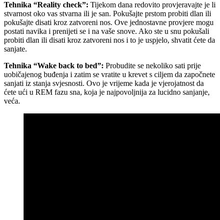
Tehnika “Reality check”:
Tijekom dana redovito provjeravajte je li
stvarnost oko vas stvarna ili je san. Pokušajte prstom probiti dlan ili
pokušajte disati kroz zatvoreni nos. Ove jednostavne provjere mogu
postati navika i prenijeti se i na vaše snove. Ako ste u snu pokušali
probiti dlan ili disati kroz zatvoreni nos i to je uspjelo, shvatit ćete da
sanjate.
Tehnika “Wake back to bed”:
Probudite se nekoliko sati prije
uobičajenog buđenja i zatim se vratite u krevet s ciljem da započnete
sanjati iz stanja svjesnosti. Ovo je vrijeme kada je vjerojatnost da
ćete ući u REM fazu sna, koja je najpovoljnija za lucidno sanjanje,
veća.