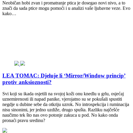
Neobičan hobi zvan i promatranje ptica je dosegao novi nivo, a to
znači da sada ptice mogu pomoći i u analizi vaše ljubavne veze. Evo
kako…
LEA TOMAC: Djeluje li ‘Mirror/Window princip’
protiv anksioznosti?
Svi koji su ikada osjetili na svojoj koži onu knedlu u grlu, osjećaj
uznemirenosti ili napad panike, vjerojatno su se pokušali spustiti
negdje u dubine sebe da otkriju uzrok. No introspekcija i ruminacija
nisu sinonimi, jer jedno uzdiže, drugo spušta. Razliku najčešće
naučimo tek što nas ovo potonje zakuca u pod. No kako onda
pronaći pravu sredinu?