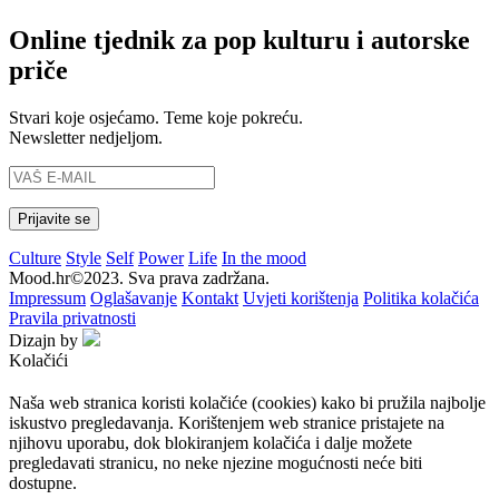
Online tjednik za pop kulturu i autorske
priče
Stvari koje osjećamo. Teme koje pokreću.
Newsletter nedjeljom.
Culture
Style
Self
Power
Life
In the mood
Mood.hr©2023. Sva prava zadržana.
Impressum
Oglašavanje
Kontakt
Uvjeti korištenja
Politika kolačića
Pravila privatnosti
Dizajn by
Kolačići
Naša web stranica koristi kolačiće (cookies) kako bi pružila najbolje
iskustvo pregledavanja. Korištenjem web stranice pristajete na
njihovu uporabu, dok blokiranjem kolačića i dalje možete
pregledavati stranicu, no neke njezine mogućnosti neće biti
dostupne.