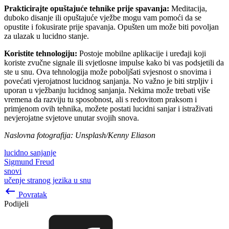
Prakticirajte opuštajuće tehnike prije spavanja:
Meditacija,
duboko disanje ili opuštajuće vježbe mogu vam pomoći da se
opustite i fokusirate prije spavanja. Opušten um može biti povoljan
za ulazak u lucidno stanje.
Koristite tehnologiju:
Postoje mobilne aplikacije i uređaji koji
koriste zvučne signale ili svjetlosne impulse kako bi vas podsjetili da
ste u snu. Ova tehnologija može poboljšati svjesnost o snovima i
povećati vjerojatnost lucidnog sanjanja. No važno je biti strpljiv i
uporan u vježbanju lucidnog sanjanja. Nekima može trebati više
vremena da razviju tu sposobnost, ali s redovitom praksom i
primjenom ovih tehnika, možete postati lucidni sanjar i istraživati
nevjerojatne svjetove unutar svojih snova.
Naslovna fotografija: Unsplash/Kenny Eliason
lucidno sanjanje
Sigmund Freud
snovi
učenje stranog jezika u snu
keyboard_backspace
Povratak
Podijeli