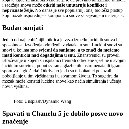
i sadržaja snova može
otkriti naše unutarnje konflikte i
nepriznate želje.
No danas je sve popularniji onaj biološki pristup
koji mozak uspoređuje s kompom, a snove sa sejvanjem materijala.
Budan sanjati
Jedno od najneobičnijih otkrića je veza između lucidnih snova i
sposobnosti izvođenja određenih zadataka u snu. Lucidni snovi su
snovi u kojima smo
svjesni da sanjamo, a to znači da možemo
imati kontrolu nad događajima u snu.
Znanstvenici su proveli
istraživanje u kojem su ispitanici trenirali određene vještine u svojim
lucidnim snovima, poput sviranja glazbenih instrumenata ili igranja
sportova. I gle čuda! Otkriveno je da su ti ispitanici pokazali
poboljšanje u tim vještinama i u stvarnom životu. To sugerira da
mozak može koristiti lucidne snove kao način simuliranja i učenja
novih vještina.
Foto: Unsplash/Dynamic Wang
Spavati u Chanelu 5 je dobilo posve novo
značenje