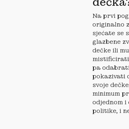
dečka
Na prvi pog
originalno 
sjećate se 
glazbene zv
dečke ili m
mistificirat
pa odabrati 
pokazivati 
svoje dečke,
minimum pri
odjednom i 
politike, i