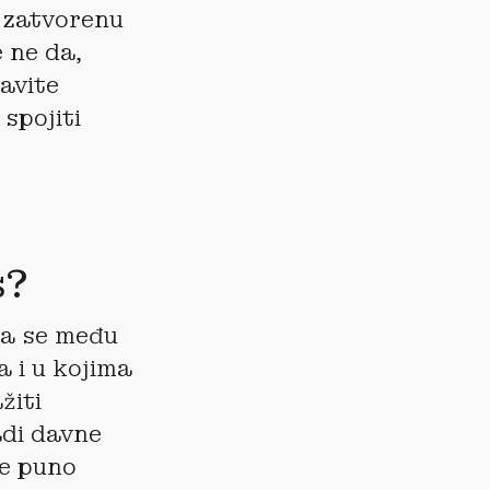
a zatvorenu
e ne da,
avite
 spojiti
s?
ja se među
 i u kojima
žiti
adi davne
ke puno