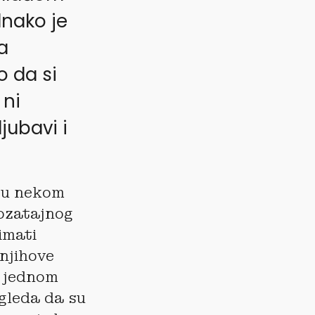
ednako je
a
o da si
 ni
jubavi i
r u nekom
mozatajnog
imati
njihove
a jednom
zgleda da su