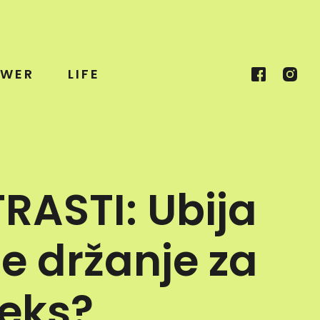
WER
LIFE
RASTI: Ubija
je držanje za
seks?