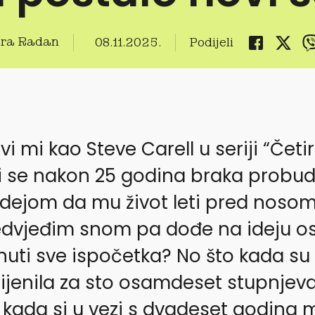
ra Radan
08.11.2025.
Podijeli
vi mi kao Steve Carell u seriji “Četi
i se nakon 25 godina braka probud
dejom da mu život leti pred nosom
vjeđim snom pa dođe na ideju ost
enuti sve ispočetka? No što kada su 
ijenila za sto osamdeset stupnjeva
kada si u vezi s dvadeset godina