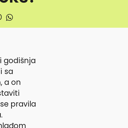
ri godišnja
i sa
, a on
aviti
se pravila
.
 mlađom