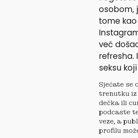
osobom, je
tome kao 
Instagramu
već došao
refresha. 
seksu koji
Sjećate se 
trenutku iz
dečka ili c
podcaste te
veze, a publ
profilu može