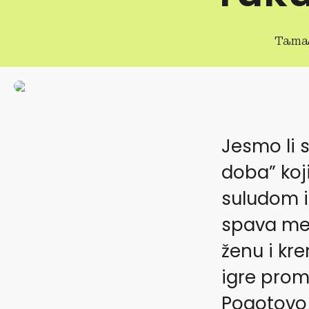
Tama
Jesmo li s
doba” koj
suludom i
spava med
ženu i kr
igre prom
Pogotovo 