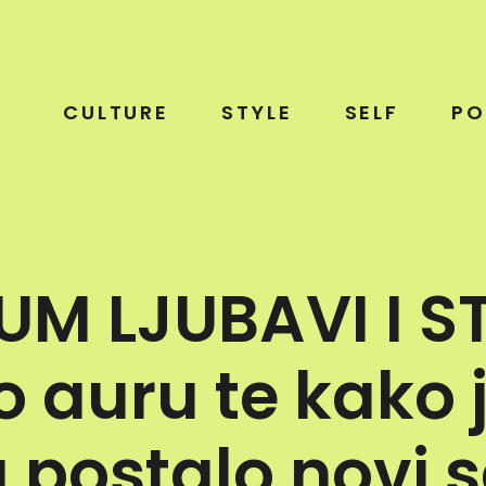
CULTURE
STYLE
SELF
PO
M LJUBAVI I ST
 auru te kako 
 postalo novi 