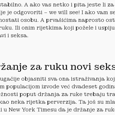
stabilno. A ako vas netko i pita jeste li z
je je odgovoriti – we will see! I ako vam s
ostati osobu. A prvašićima naprosto ost
uku. Ili onim rijetkima koji požele i uspiju
vi i seksa.
držanje za ruku novi sek
ugačije objasniti sva ona istraživanja ko
 populacijom izvode već dvadeset godina
ežnosti poput držanja za ruke trebaju tra
ao neka rijetka perverzija. Ta još su ml
li u New York Timesu da je držanje za ru