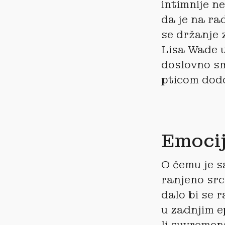
intimnije n
da je na ra
se držanje 
Lisa Wade u
doslovno sm
pticom dodo
Emocij
O čemu je s
ranjeno srce
dalo bi se r
u zadnjim e
li suvremen