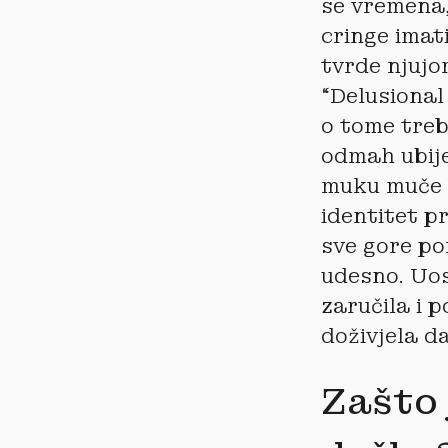
se vremena, 
cringe imat
tvrde njujo
“Delusional
o tome treb
odmah ubije
muku muče s
identitet p
sve gore po
udesno. Uos
zaručila i 
doživjela d
Zašto 