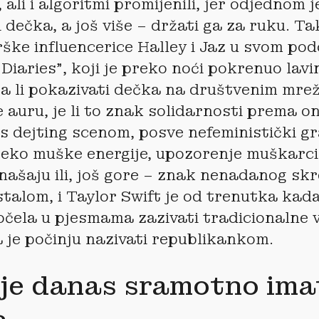
ali i algoritmi promijenili, jer odjednom 
i dečka, a još više – držati ga za ruku. T
rške influencerice Halley i Jaz u svom po
 Diaries”, koji je preko noći pokrenuo lav
a li pokazivati dečka na društvenim mreža
 auru, je li to znak solidarnosti prema o
 dejting scenom, posve nefeministički gr
reko muške energije, upozorenje muškarci
našaju ili, još gore – znak nenadanog sk
talom, i Taylor Swift je od trenutka kad
počela u pjesmama zazivati tradicionalne 
a je počinju nazivati republikankom.
je danas sramotno ima