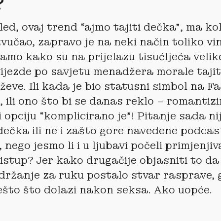
?
led, ovaj trend “ajmo tajiti dečka”, ma ko
zvučao, zapravo je na neki način toliko vi
samo kako su na prijelazu tisućljeća velike
ijezde po savjetu menadžera morale tajit
uževe. Ili kada je bio statusni simbol na 
i, ili ono što bi se danas reklo – romantiz
opciju “komplicirano je”! Pitanje sada nij
dečka ili ne i zašto gore navedene podcas
 nego jesmo li i u ljubavi počeli primjenjiv
stup? Jer kako drugačije objasniti to da 
držanje za ruku postalo stvar rasprave,
 nešto što dolazi nakon seksa. Ako uopće.