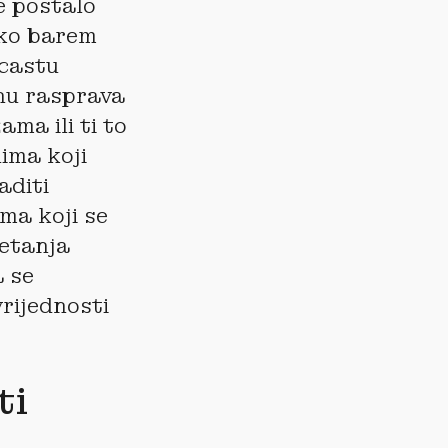
je postalo
ako barem
dcastu
inu rasprava
ma ili ti to
nima koji
aditi
ma koji se
retanja
a se
vrijednosti
ti