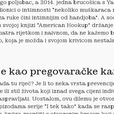
ego poljubac, a 2014. jedna brucošica s Yal
dionici o intimnosti “nekoliko muškaraca 
za ruke čini intimnijim od handjoba”. A so
 svojoj knjizi “American Hookup” držanje
atra rijetkom i naivnom, da ne kažemo 
, koja je možda i svojom krivicom nestala
e kao pregovaračke ka
ada tu riječ? Je li to neka vrsta prevencij
 ili stil života koji iznad svega cijeni ind
aspravljati. Uostalom, ovu dilemu je otvor
pizodama serije “I tek tako” kada se ras
a knjiga završiti s otvorenim krajem koji 