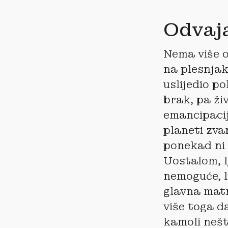
Odvaja
Nema više o
na plesnjak
uslijedio po
brak, pa živ
emancipacij
planeti zvan
ponekad ni 
Uostalom, lj
nemoguće, l
glavna matr
više toga d
kamoli nešt