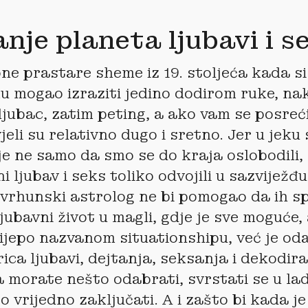
nje planeta ljubavi i s
ne prastare sheme iz 19. stoljeća kada si
u mogao izraziti jedino dodirom ruke, nak
ljubac, zatim peting, a ako vam se posreći
jeli su relativno dugo i sretno. Jer u jek
e ne samo da smo se do kraja oslobodili, 
i ljubav i seks toliko odvojili u sazviježđ
vrhunski astrolog ne bi pomogao da ih sp
ubavni život u magli, gdje je sve moguće, a
ijepo nazvanom situationshipu, već je o
ica ljubavi, dejtanja, seksanja i dekodir
a morate nešto odabrati, svrstati se u lad
o vrijedno zaključati. A i zašto bi kada j