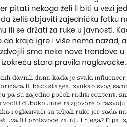
r pitati nekoga želi li biti u vezi j
da želiš objaviti zajedničku fotku n
 ili se držati za ruke u javnosti. Ka
 do kraja igre i više nema nazad, a
Izdvojili smo neke nove trendove u l
 izokreću stara pravila naglavačke.
onih davnih dana kada je svaki influence
 ormara ili backstagea izvukao svog sa
uru pa su zajedno počeli raditi content, sn
 voditi dubokoumne razgovore o razvoju 
ika i oglašivači su trljali ruke jer sada n
š uvaliti proizvode za nju i njega? E pa i