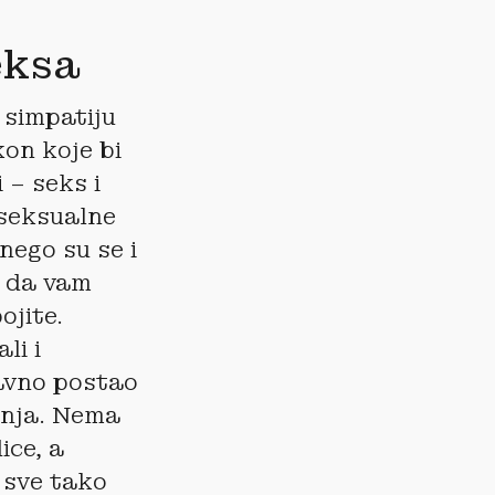
eksa
 simpatiju
on koje bi
 – seks i
u seksualne
nego su se i
u da vam
ojite.
li i
davno postao
anja. Nema
ice, a
e sve tako