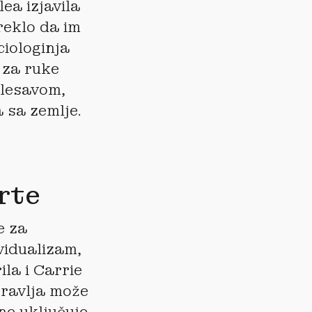
ea izjavila
reklo da im
ciologinja
 za ruke
blesavom,
 sa zemlje.
rte
e za
ividualizam,
ila i Carrie
pravlja može
ne uključuje