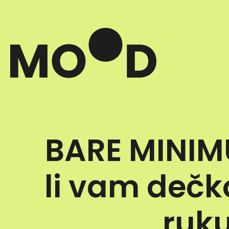
BARE MINIMU
li vam dečko
ruku