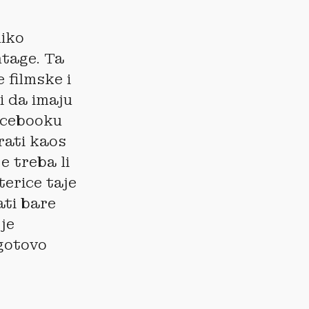
liko
ntage. Ta
 filmske i
i da imaju
Facebooku
irati kaos
e treba li
terice taje
ati bare
je
 gotovo