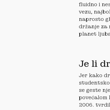
fluidno i ne
vezu, najbol
naprosto gh
držanje za r
planet ljuba
Je li 
Jer kako dr
studentskom
se geste nj
povećalom k
2006. tvrdi