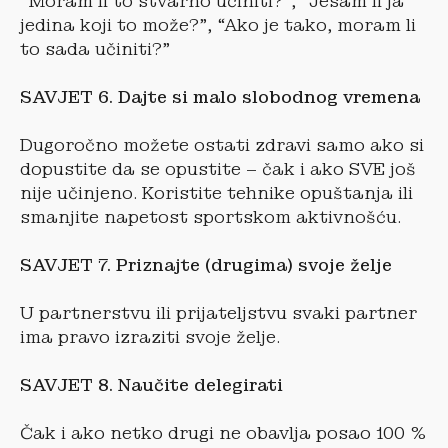
“Moram li to stvarno učiniti?”, “Jesam li ja
jedina koji to može?”, “Ako je tako, moram li
to sada učiniti?”
SAVJET 6. Dajte si malo slobodnog vremena
Dugoročno možete ostati zdravi samo ako si
dopustite da se opustite – čak i ako SVE još
nije učinjeno. Koristite tehnike opuštanja ili
smanjite napetost sportskom aktivnošću.
SAVJET 7. Priznajte (drugima) svoje želje
U partnerstvu ili prijateljstvu svaki partner
ima pravo izraziti svoje želje.
SAVJET 8. Naučite delegirati
Čak i ako netko drugi ne obavlja posao 100 %