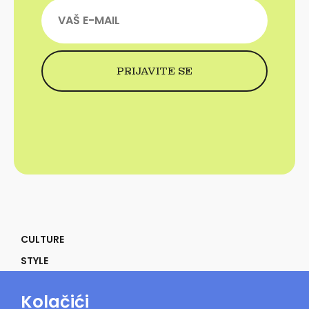
CULTURE
STYLE
SELF
Kolačići
POWER