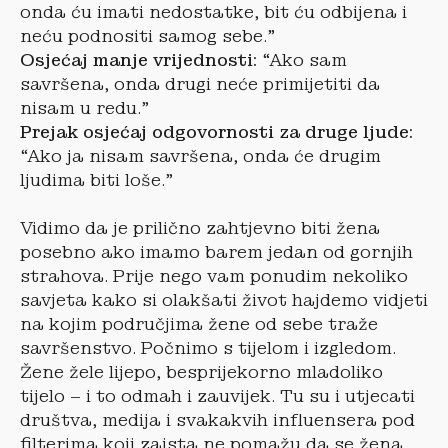
onda ću imati nedostatke, bit ću odbijena i
neću podnositi samog sebe.”
Osjećaj manje vrijednosti:
“Ako sam
savršena, onda drugi neće primijetiti da
nisam u redu.”
Prejak osjećaj odgovornosti za druge ljude:
“Ako ja nisam savršena, onda će drugim
ljudima biti loše.”
Vidimo da je prilično zahtjevno biti žena
posebno ako imamo barem jedan od gornjih
strahova. Prije nego vam ponudim nekoliko
savjeta kako si olakšati život hajdemo vidjeti
na kojim područjima žene od sebe traže
savršenstvo. Počnimo s tijelom i izgledom.
Žene žele lijepo, besprijekorno mladoliko
tijelo – i to odmah i zauvijek. Tu su i utjecati
društva, medija i svakakvih influensera pod
filterima koji zaista ne pomažu da se žena