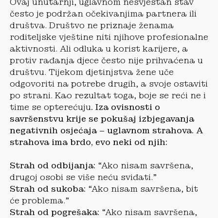
Ovaj unutarnji, uglavnom nesvjestan stav
često je podržan očekivanjima partnera ili
društva. Društvo ne priznaje ženama
roditeljske vještine niti njihove profesionalne
aktivnosti. Ali odluka u korist karijere, a
protiv rađanja djece često nije prihvaćena u
društvu. Tijekom djetinjstva žene uče
odgovoriti na potrebe drugih, a svoje ostaviti
po strani. Kao rezultat toga, boje se reći ne i
time se opterećuju
. Iza ovisnosti o
savršenstvu krije se pokušaj izbjegavanja
negativnih osjećaja – uglavnom strahova. A
strahova ima brdo, evo neki od njih:
Strah od odbijanja:
“Ako nisam savršena,
drugoj osobi se više neću sviđati.”
Strah od sukoba:
“Ako nisam savršena, bit
će problema.”
Strah od pogrešaka:
“Ako nisam savršena,