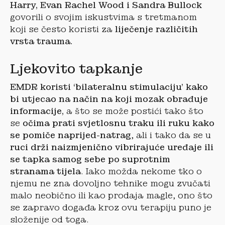
Harry, Evan Rachel Wood i Sandra Bullock
govorili o svojim iskustvima s tretmanom
koji se često koristi za
liječenje različitih
vrsta trauma.
Ljekovito tapkanje
EMDR koristi ‘bilateralnu stimulaciju’ kako
bi utjecao na način na koji mozak obrađuje
informacije,
a što se može postići tako što
se
očima prati svjetlosnu traku ili ruku kako
se pomiče naprijed-natrag
, ali i tako da se u
ruci drži naizmjenično vibrirajuće uređaje ili
se tapka samog sebe po suprotnim
stranama tijela
. Iako možda nekome tko o
njemu ne zna dovoljno tehnike mogu zvučati
malo neobično ili kao prodaja magle, ono što
se zapravo događa kroz ovu terapiju puno je
složenije od toga.