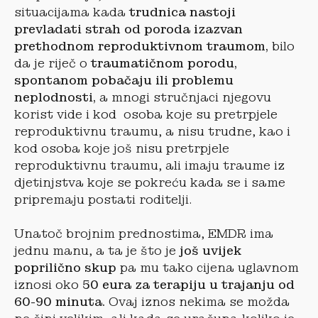
situacijama kada
trudnica nastoji
prevladati strah od poroda izazvan
prethodnom reproduktivnom traumom,
bilo
da je riječ o
traumatičnom porodu,
spontanom pobačaju ili problemu
neplodnosti,
a mnogi stručnjaci njegovu
korist vide i kod osoba koje su pretrpjele
reproduktivnu traumu, a nisu trudne, kao i
kod osoba koje još nisu pretrpjele
reproduktivnu traumu, ali imaju traume iz
djetinjstva koje se pokreću kada se i same
pripremaju postati roditelji.
Unatoč brojnim prednostima, EMDR ima
jednu manu, a ta je što je
još uvijek
poprilično skup
pa mu tako cijena uglavnom
iznosi oko
50 eura za terapiju u trajanju od
60-90 minuta.
Ovaj iznos nekima se možda