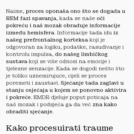
Naime,
proces oponaša ono što se događa u
REM fazi spavanja
, kada se naše
oči
pokreću i naš mozak obrađuje informacije
između hemisfera
. Informacije tada idu
iz
našeg prefrontalnog korteksa
koji je
odgovoran za logiku, podatke, rasuđivanje i
kontrolu impulsa,
do našeg limbičkog
sustava
koji se više odnosi na emocije i
tjelesne senzacije. Kada se dogodi nešto što
je toliko uznemirujuće, cijeli se proces
poremeti i zaustavi.
Sjećanje tada zaglavi u
stanju osjećaja u kojem se ponovno aktivira
i pokreće.
EMDR djeluje poput poticaja na
naš mozak i podsjeća ga da već
zna kako
obraditi sjećanje.
Kako procesuirati traume