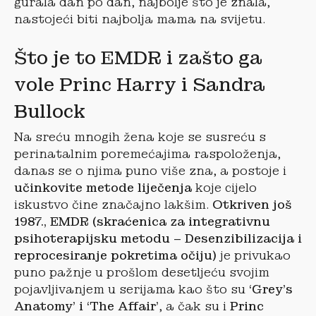
gurala dan po dan, najbolje što je znala,
nastojeći biti najbolja mama na svijetu.
Što je to EMDR i zašto ga
vole Princ Harry i Sandra
Bullock
Na sreću mnogih žena koje se susreću s
perinatalnim poremećajima raspoloženja,
danas se o njima puno više zna, a postoje i
učinkovite metode liječenja
koje cijelo
iskustvo čine značajno lakšim.
Otkriven još
1987., EMDR (skraćenica za integrativnu
psihoterapijsku metodu – Desenzibilizacija i
reprocesiranje pokretima očiju)
je privukao
puno pažnje u prošlom desetljeću svojim
pojavljivanjem u serijama kao što su
‘Grey’s
Anatomy’ i ‘The Affair’
, a čak su i
Princ