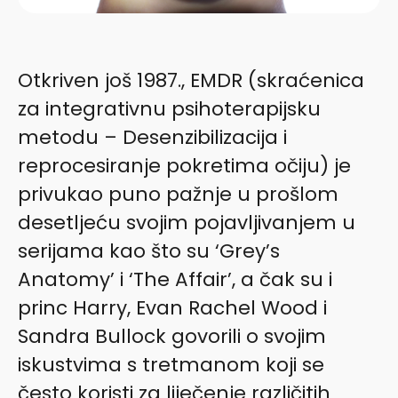
Otkriven još 1987., EMDR (skraćenica
za integrativnu psihoterapijsku
metodu – Desenzibilizacija i
reprocesiranje pokretima očiju) je
privukao puno pažnje u prošlom
desetljeću svojim pojavljivanjem u
serijama kao što su ‘Grey’s
Anatomy’ i ‘The Affair’, a čak su i
princ Harry, Evan Rachel Wood i
Sandra Bullock govorili o svojim
iskustvima s tretmanom koji se
često koristi za liječenje različitih