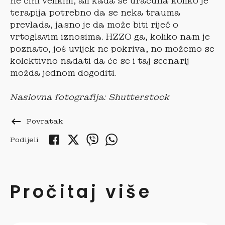
ne čini velikim, ali kada se uračuna koliko je
terapija potrebno da se neka trauma
prevlada, jasno je da može biti riječ o
vrtoglavim iznosima. HZZO ga, koliko nam je
poznato, još uvijek ne pokriva, no možemo se
kolektivno nadati da će se i taj scenarij
možda jednom dogoditi.
Naslovna fotografija: Shutterstock
keyboard_backspace
Povratak
Podijeli
Pročitaj više