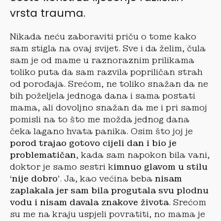
vrsta trauma.
Nikada neću zaboraviti priču o tome kako
sam stigla na ovaj svijet. Sve i da želim, čula
sam je od mame u raznoraznim prilikama
toliko puta da sam razvila popriličan strah
od porođaja. Srećom, ne toliko snažan da ne
bih poželjela jednoga dana i sama postati
mama, ali dovoljno snažan da me i pri samoj
pomisli na to što me možda jednog dana
čeka lagano hvata panika. Osim što joj je
porod trajao gotovo cijeli dan i bio je
problematičan
, kada sam napokon bila vani,
doktor je samo sestri k
imnuo glavom u stilu
‘nije dobro’
. Ja, kao većina beba
nisam
zaplakala jer sam bila progutala svu plodnu
vodu i nisam davala znakove života
. Srećom
su me na kraju uspjeli povratiti, no mama je