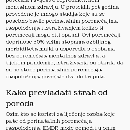
povećala i svijest o reproduktivnom
mentalnom zdravlju. U proteklih pet godina
provedeno je mnogo studija koje su se
posebno bavile perinatalnim poremećajima
raspoloženja i istraživanjem koliko ti
poremećaji mogu biti opasni. Ovi poremećaji
doprinose
50% višim stopama ozbiljnog
morbiditeta majki
u usporedbi s osobama
bez poremećaja mentalnog zdravlja, a
tijekom pandemije, istraživanja su otkrila da
su se stope perinatalnih poremećaja
raspoloženja povećale dva do tri puta.
Kako prevladati strah od
poroda
Osim što se koristi za liječenje osoba koje
pate od perinatalnih poremećaja
raspoloženja, EMDR može pomoći i u onim