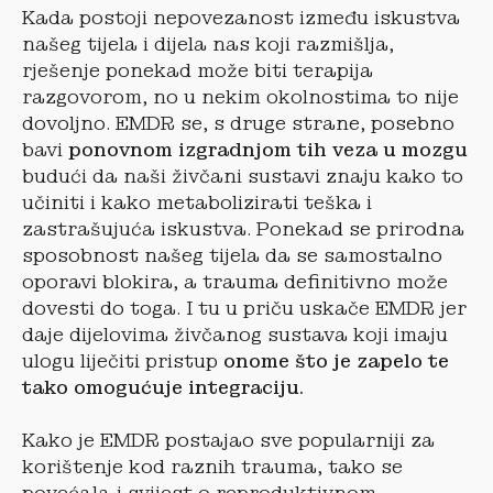
Kada postoji nepovezanost između iskustva
našeg tijela i dijela nas koji razmišlja,
rješenje ponekad može biti terapija
razgovorom, no u nekim okolnostima to nije
dovoljno. EMDR se, s druge strane, posebno
bavi
ponovnom izgradnjom tih veza u mozgu
budući da naši živčani sustavi znaju kako to
učiniti i kako metabolizirati teška i
zastrašujuća iskustva. Ponekad se prirodna
sposobnost našeg tijela da se samostalno
oporavi blokira, a trauma definitivno može
dovesti do toga. I tu u priču uskače EMDR jer
daje dijelovima živčanog sustava koji imaju
ulogu liječiti pristup
onome što je zapelo te
tako omogućuje integraciju.
Kako je EMDR postajao sve popularniji za
korištenje kod raznih trauma, tako se