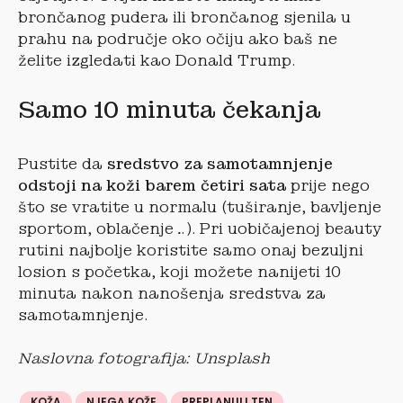
brončanog pudera ili brončanog sjenila u
prahu na područje oko očiju ako baš ne
želite izgledati kao Donald Trump.
Samo 10 minuta čekanja
Pustite da
sredstvo za samotamnjenje
odstoji na koži barem četiri sata
prije nego
što se vratite u normalu (tuširanje, bavljenje
sportom, oblačenje…). Pri uobičajenoj beauty
rutini najbolje koristite samo onaj bezuljni
losion s početka, koji možete nanijeti 10
minuta nakon nanošenja sredstva za
samotamnjenje.
Naslovna fotografija: Unsplash
KOŽA
NJEGA KOŽE
PREPLANULI TEN