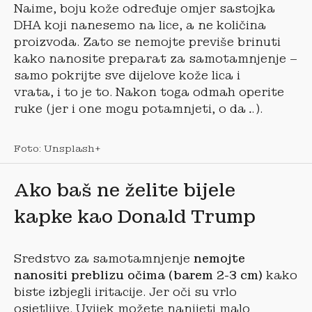
Naime, boju kože određuje omjer sastojka
DHA koji nanesemo na lice, a ne količina
proizvoda. Zato se nemojte previše brinuti
kako nanosite preparat za samotamnjenje –
samo pokrijte sve dijelove kože lica i
vrata, i to je to. Nakon toga odmah operite
ruke (jer i one mogu potamnjeti, o da…).
Foto: Unsplash+
Ako baš ne želite bijele
kapke kao Donald Trump
Sredstvo za samotamnjenje
nemojte
nanositi preblizu očima (barem 2-3 cm)
kako
biste izbjegli iritacije. Jer oči su vrlo
osjetljive. Uvijek možete nanijeti malo