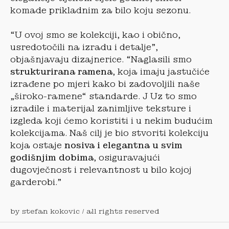
komade prikladnim za bilo koju sezonu.
“U ovoj smo se kolekciji, kao i obično,
usredotočili na izradu i detalje”,
objašnjavaju dizajnerice. “Naglasili smo
strukturirana ramena
, koja imaju jastučiće
izrađene po mjeri kako bi zadovoljili naše
„široko-ramene“ standarde. J Uz to smo
izradile i materijal zanimljive teksture i
izgleda koji ćemo koristiti i u nekim budućim
kolekcijama. Naš cilj je bio stvoriti kolekciju
koja ostaje
nosiva i elegantna u svim
godišnjim dobima
, osiguravajući
dugovječnost i relevantnost u bilo kojoj
garderobi.”
by stefan kokovic / all rights reserved