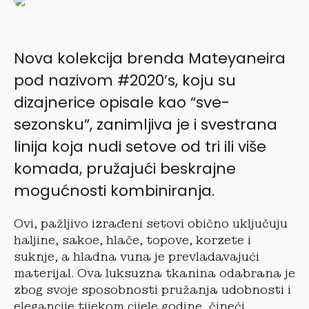
Nova kolekcija brenda Mateyaneira
pod nazivom #2020’s, koju su
dizajnerice opisale kao “sve-
sezonsku”, zanimljiva je i svestrana
linija koja nudi setove od tri ili više
komada, pružajući beskrajne
mogućnosti kombiniranja.
Ovi, pažljivo izrađeni setovi obično uključuju
haljine, sakoe, hlače, topove, korzete i
suknje, a hladna vuna je prevladavajući
materijal. Ova luksuzna tkanina odabrana je
zbog svoje sposobnosti pružanja udobnosti i
elegancije tijekom cijele godine, čineći