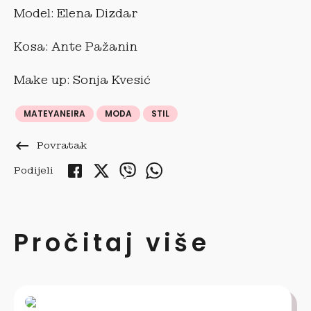
Model: Elena Dizdar
Kosa: Ante Pažanin
Make up: Sonja Kvesić
MATEYANEIRA
MODA
STIL
keyboard_backspace
Povratak
Podijeli
Pročitaj više