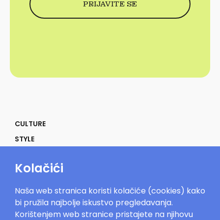
CULTURE
STYLE
SELF
Kolačići
POWER
LIFE
Naša web stranica koristi kolačiće (cookies) kako
IN THE MOOD
bi pružila najbolje iskustvo pregledavanja.
Korištenjem web stranice pristajete na njihovu