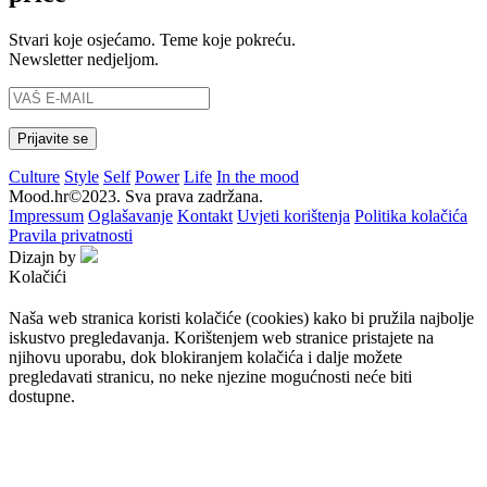
Stvari koje osjećamo. Teme koje pokreću.
Newsletter nedjeljom.
Culture
Style
Self
Power
Life
In the mood
Mood.hr©2023. Sva prava zadržana.
Impressum
Oglašavanje
Kontakt
Uvjeti korištenja
Politika kolačića
Pravila privatnosti
Dizajn by
Kolačići
Naša web stranica koristi kolačiće (cookies) kako bi pružila najbolje
iskustvo pregledavanja. Korištenjem web stranice pristajete na
njihovu uporabu, dok blokiranjem kolačića i dalje možete
pregledavati stranicu, no neke njezine mogućnosti neće biti
dostupne.
Prihvaćam