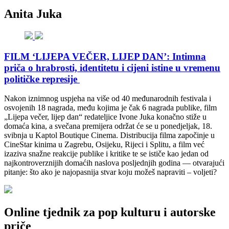
Anita Juka
FILM ‘LIJEPA VEČER, LIJEP DAN’: Intimna
priča o hrabrosti, identitetu i cijeni istine u vremenu
političke represije
Nakon iznimnog uspjeha na više od 40 međunarodnih festivala i
osvojenih 18 nagrada, među kojima je čak 6 nagrada publike, film
„Lijepa večer, lijep dan“ redateljice Ivone Juka konačno stiže u
domaća kina, a svečana premijera održat će se u ponedjeljak, 18.
svibnja u Kaptol Boutique Cinema. Distribucija filma započinje u
CineStar kinima u Zagrebu, Osijeku, Rijeci i Splitu, a film već
izaziva snažne reakcije publike i kritike te se ističe kao jedan od
najkontroverznijih domaćih naslova posljednjih godina — otvarajući
pitanje: što ako je najopasnija stvar koju možeš napraviti – voljeti?
Online tjednik za pop kulturu i autorske
priče