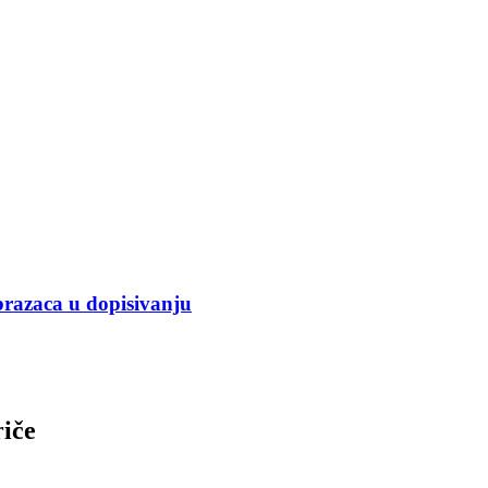
azaca u dopisivanju
riče