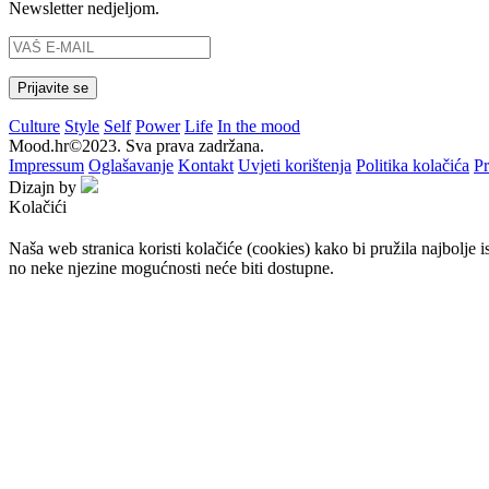
Newsletter nedjeljom.
Culture
Style
Self
Power
Life
In the mood
Mood.hr©2023. Sva prava zadržana.
Impressum
Oglašavanje
Kontakt
Uvjeti korištenja
Politika kolačića
Pr
Dizajn by
Kolačići
Naša web stranica koristi kolačiće (cookies) kako bi pružila najbolje 
no neke njezine mogućnosti neće biti dostupne.
Prihvaćam