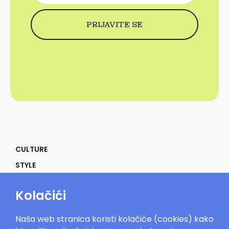
CULTURE
STYLE
SELF
Kolačići
POWER
LIFE
Naša web stranica koristi kolačiće (cookies) kako
IN THE MOOD