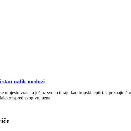
stan nalik meduzi
 umjesto vrata, a još uz sve to titraju kao tropski leptiri. Upoznajte ču
 daleko ispred svog vremena
riče