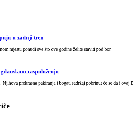
uju u zadnji tren
dnom mjestu ponudi sve što ove godine želite staviti pod bor
gdanskom raspoloženju
jihova prekrasna pakiranja i bogati sadržaj pobrinut će se da i ovaj B
riče