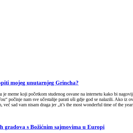
piti mojeg unutarnjeg Grincha?
ju je meme koji početkom studenog osvane na internetu kako bi nagovijes
 You“ počinje nam sve učestalije parati uši gdje god se nalazili. Ako iz 
m, već sad vam nisam draga jer „it’s the most wonderful time of the yea
 gradova s Božićnim sajmovima u Europi