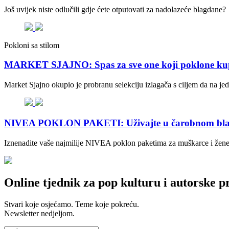
Još uvijek niste odlučili gdje ćete otputovati za nadolazeće blagdane?
Pokloni sa stilom
MARKET SJAJNO: Spas za sve one koji poklone kup
Market Sjajno okupio je probranu selekciju izlagača s ciljem da na je
NIVEA POKLON PAKETI: Uživajte u čarobnom bla
Iznenadite vaše najmilije NIVEA poklon paketima za muškarce i žene. N
Online tjednik za pop kulturu i autorske p
Stvari koje osjećamo. Teme koje pokreću.
Newsletter nedjeljom.