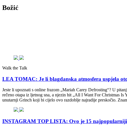
Božić
Walk the Talk
LEA TOMAC: Je li blagdanska atmosfera uspjela oto
Jeste li upoznati s online frazom „Mariah Carey Defrosting“? U pitan
rečeno otapa iz ljetnog sna, a njezin hit „All I Want For Christmas Is
unutarnji Grinch koji bi cijelo ovo razdoblje najradije preskočio. Zna
INSTAGRAM TOP LISTA: Ovo je 15 najpopularnijih