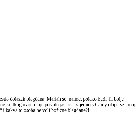
tio dolazak blagdana. Mariah se, naime, polako budi, ili bolje
ovog kratkog uvoda nije postalo jasno – zajedno s Carey otapa se i moj
r“ i kakva to osoba ne voli božićne blagdane?!