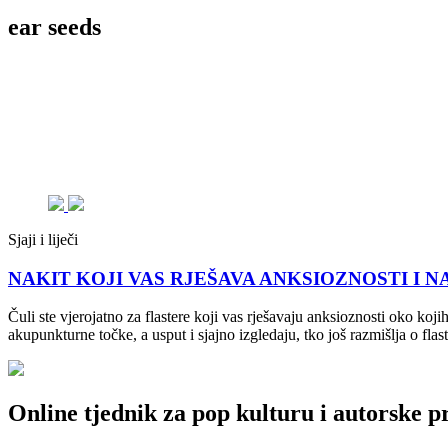
ear seeds
Sjaji i liječi
NAKIT KOJI VAS RJEŠAVA ANKSIOZNOSTI I NAPETO
Čuli ste vjerojatno za flastere koji vas rješavaju anksioznosti oko ko
akupunkturne točke, a usput i sjajno izgledaju, tko još razmišlja o flas
Online tjednik za pop kulturu i autorske p