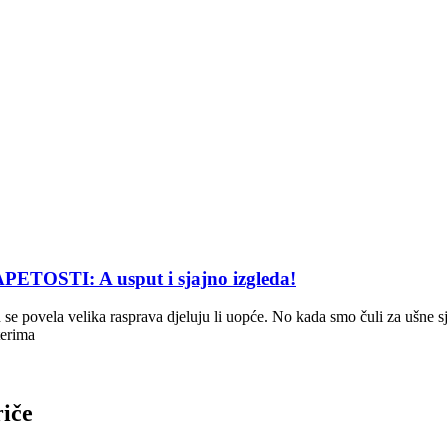
STI: A usput i sjajno izgleda!
jih se povela velika rasprava djeluju li uopće. No kada smo čuli za ušne
terima
riče