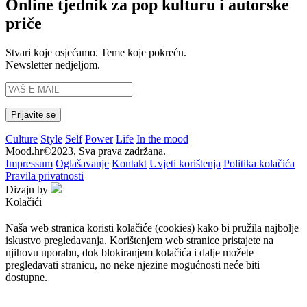
Online tjednik za pop kulturu i autorske
priče
Stvari koje osjećamo. Teme koje pokreću.
Newsletter nedjeljom.
Culture
Style
Self
Power
Life
In the mood
Mood.hr©2023. Sva prava zadržana.
Impressum
Oglašavanje
Kontakt
Uvjeti korištenja
Politika kolačića
Pravila privatnosti
Dizajn by
Kolačići
Naša web stranica koristi kolačiće (cookies) kako bi pružila najbolje
iskustvo pregledavanja. Korištenjem web stranice pristajete na
njihovu uporabu, dok blokiranjem kolačića i dalje možete
pregledavati stranicu, no neke njezine mogućnosti neće biti
dostupne.
Prihvaćam