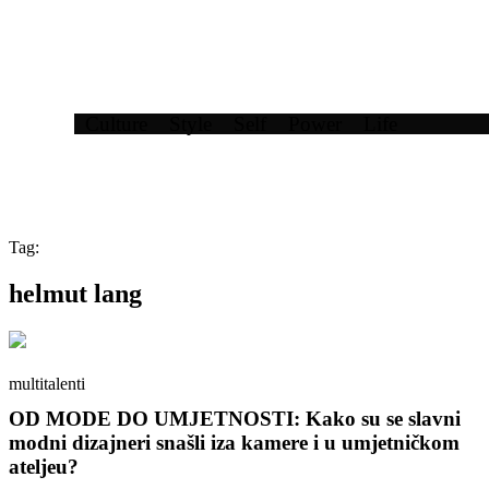
Culture
Style
Self
Power
Life
Tag:
helmut lang
multitalenti
OD MODE DO UMJETNOSTI: Kako su se slavni
modni dizajneri snašli iza kamere i u umjetničkom
ateljeu?