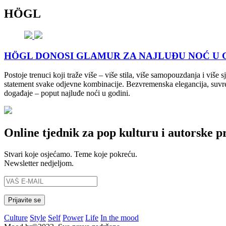
HÖGL
HÖGL DONOSI GLAMUR ZA NAJLUĐU NOĆ U GODINI:
Postoje trenuci koji traže više – više stila, više samopouzdanja i viš
statement svake odjevne kombinacije. Bezvremenska elegancija, suvre
događaje – poput najluđe noći u godini.
Online tjednik za pop kulturu i autorske p
Stvari koje osjećamo. Teme koje pokreću.
Newsletter nedjeljom.
Culture
Style
Self
Power
Life
In the mood