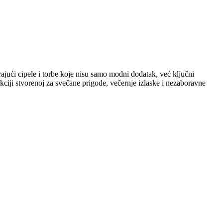
rajući cipele i torbe koje nisu samo modni dodatak, već ključni
iji stvorenoj za svečane prigode, večernje izlaske i nezaboravne