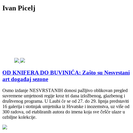
Ivan Picelj
OD KNIFERA DO BUVINIĆA: Zašto su Nesvrstani
art događaj sezone
Osmo izdanje NESVRSTANIH donosi pažljivo oblikovan pregled
suvremene umjetnosti regije kroz tri dana izložbenog, glazbenog i
društvenog programa. U Laubi će se od 27. do 29. lipnja predstaviti
16 galerija i stotinjak umjetnika iz Hrvatske i inozemstva, uz više od
300 radova, od etabliranih autora do imena koja sve češće ulaze u
ozbiljne kolekcije.