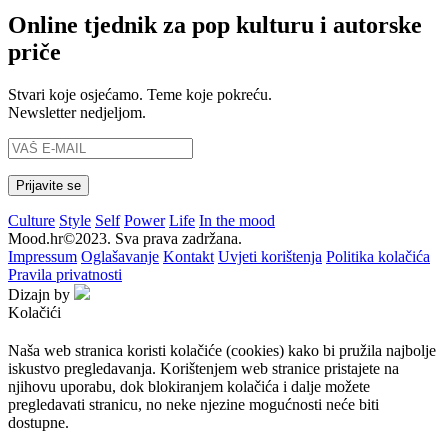
Online tjednik za pop kulturu i autorske
priče
Stvari koje osjećamo. Teme koje pokreću.
Newsletter nedjeljom.
Culture
Style
Self
Power
Life
In the mood
Mood.hr©2023. Sva prava zadržana.
Impressum
Oglašavanje
Kontakt
Uvjeti korištenja
Politika kolačića
Pravila privatnosti
Dizajn by
Kolačići
Naša web stranica koristi kolačiće (cookies) kako bi pružila najbolje
iskustvo pregledavanja. Korištenjem web stranice pristajete na
njihovu uporabu, dok blokiranjem kolačića i dalje možete
pregledavati stranicu, no neke njezine mogućnosti neće biti
dostupne.