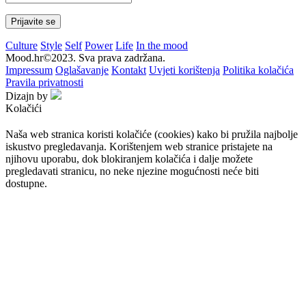
Culture
Style
Self
Power
Life
In the mood
Mood.hr©2023. Sva prava zadržana.
Impressum
Oglašavanje
Kontakt
Uvjeti korištenja
Politika kolačića
Pravila privatnosti
Dizajn by
Kolačići
Naša web stranica koristi kolačiće (cookies) kako bi pružila najbolje
iskustvo pregledavanja. Korištenjem web stranice pristajete na
njihovu uporabu, dok blokiranjem kolačića i dalje možete
pregledavati stranicu, no neke njezine mogućnosti neće biti
dostupne.
Prihvaćam