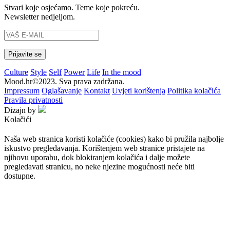
Stvari koje osjećamo. Teme koje pokreću.
Newsletter nedjeljom.
Culture
Style
Self
Power
Life
In the mood
Mood.hr©2023. Sva prava zadržana.
Impressum
Oglašavanje
Kontakt
Uvjeti korištenja
Politika kolačića
Pravila privatnosti
Dizajn by
Kolačići
Naša web stranica koristi kolačiće (cookies) kako bi pružila najbolje
iskustvo pregledavanja. Korištenjem web stranice pristajete na
njihovu uporabu, dok blokiranjem kolačića i dalje možete
pregledavati stranicu, no neke njezine mogućnosti neće biti
dostupne.
Prihvaćam