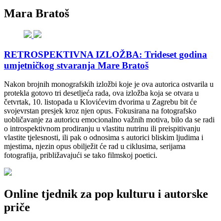
Mara Bratoš
RETROSPEKTIVNA IZLOŽBA: Trideset godina
umjetničkog stvaranja Mare Bratoš
Nakon brojnih monografskih izložbi koje je ova autorica ostvarila u
protekla gotovo tri desetljeća rada, ova izložba koja se otvara u
četvrtak, 10. listopada u Klovićevim dvorima u Zagrebu bit će
svojevrstan presjek kroz njen opus. Fokusirana na fotografsko
uobličavanje za autoricu emocionalno važnih motiva, bilo da se radi
o introspektivnom prodiranju u vlastitu nutrinu ili preispitivanju
vlastite tjelesnosti, ili pak o odnosima s autorici bliskim ljudima i
mjestima, njezin opus obilježit će rad u ciklusima, serijama
fotografija, približavajući se tako filmskoj poetici.
Online tjednik za pop kulturu i autorske
priče