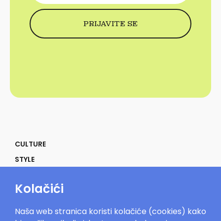
CULTURE
STYLE
SELF
Kolačići
POWER
LIFE
Naša web stranica koristi kolačiće (cookies) kako
IN THE MOOD