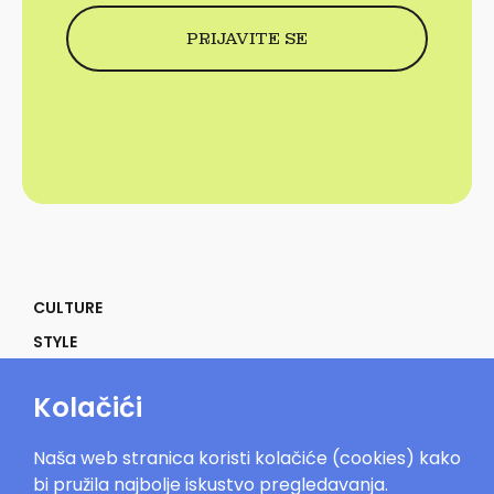
CULTURE
STYLE
SELF
Kolačići
POWER
LIFE
Naša web stranica koristi kolačiće (cookies) kako
IN THE MOOD
bi pružila najbolje iskustvo pregledavanja.