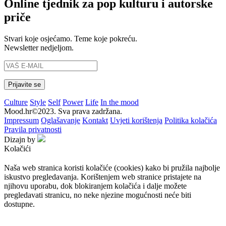
Online tjednik za pop kulturu i autorske
priče
Stvari koje osjećamo. Teme koje pokreću.
Newsletter nedjeljom.
Culture
Style
Self
Power
Life
In the mood
Mood.hr©2023. Sva prava zadržana.
Impressum
Oglašavanje
Kontakt
Uvjeti korištenja
Politika kolačića
Pravila privatnosti
Dizajn by
Kolačići
Naša web stranica koristi kolačiće (cookies) kako bi pružila najbolje
iskustvo pregledavanja. Korištenjem web stranice pristajete na
njihovu uporabu, dok blokiranjem kolačića i dalje možete
pregledavati stranicu, no neke njezine mogućnosti neće biti
dostupne.
Prihvaćam