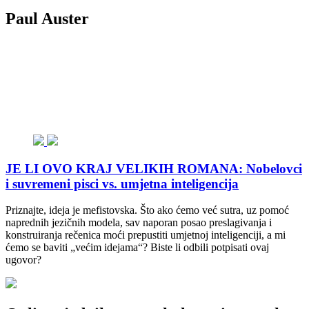
Paul Auster
JE LI OVO KRAJ VELIKIH ROMANA: Nobelovci
i suvremeni pisci vs. umjetna inteligencija
Priznajte, ideja je mefistovska. Što ako ćemo već sutra, uz pomoć
naprednih jezičnih modela, sav naporan posao preslagivanja i
konstruiranja rečenica moći prepustiti umjetnoj inteligenciji, a mi
ćemo se baviti „većim idejama“? Biste li odbili potpisati ovaj
ugovor?