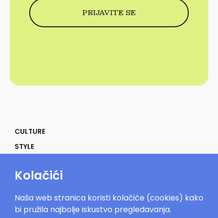
CULTURE
STYLE
SELF
Kolačići
POWER
LIFE
Naša web stranica koristi kolačiće (cookies) kako
IN THE MOOD
bi pružila najbolje iskustvo pregledavanja.