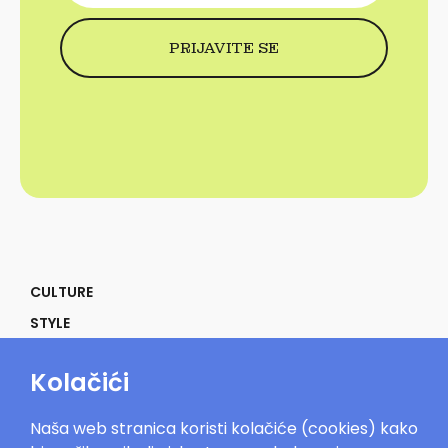
CULTURE
STYLE
SELF
Kolačići
POWER
LIFE
Naša web stranica koristi kolačiće (cookies) kako
IN THE MOOD