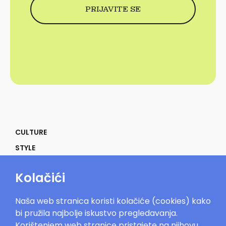
CULTURE
STYLE
SELF
Kolačići
POWER
LIFE
Naša web stranica koristi kolačiće (cookies) kako
IN THE MOOD
bi pružila najbolje iskustvo pregledavanja.
Korištenjem web stranice pristajete na njihovu