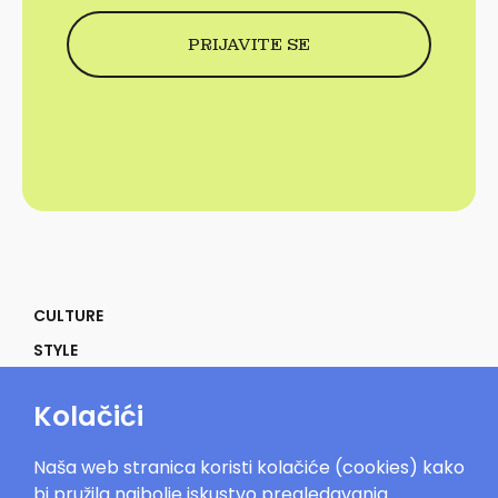
CULTURE
STYLE
SELF
Kolačići
POWER
LIFE
Naša web stranica koristi kolačiće (cookies) kako
IN THE MOOD
bi pružila najbolje iskustvo pregledavanja.