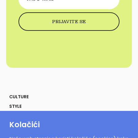
CULTURE
STYLE
SELF
Kolačići
POWER
LIFE