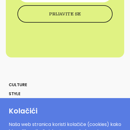
CULTURE
STYLE
SELF
Kolačići
POWER
LIFE
Naša web stranica koristi kolačiće (cookies) kako
IN THE MOOD