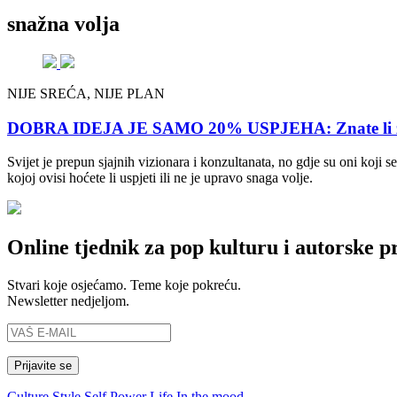
snažna volja
NIJE SREĆA, NIJE PLAN
DOBRA IDEJA JE SAMO 20% USPJEHA: Znate li zaprav
Svijet je prepun sjajnih vizionara i konzultanata, no gdje su oni koji se
kojoj ovisi hoćete li uspjeti ili ne je upravo snaga volje.
Online tjednik za pop kulturu i autorske p
Stvari koje osjećamo. Teme koje pokreću.
Newsletter nedjeljom.
Culture
Style
Self
Power
Life
In the mood