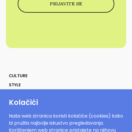
CULTURE
STYLE
SELF
Kolačići
POWER
LIFE
Naša web stranica koristi kolačiće (cookies) kako
IN THE MOOD
bi pružila najbolje iskustvo pregledavanja.
Korištenjem web stranice pristajete na njihovu