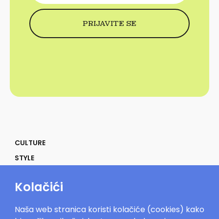
CULTURE
STYLE
SELF
Kolačići
POWER
LIFE
Naša web stranica koristi kolačiće (cookies) kako
IN THE MOOD