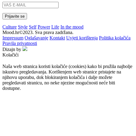
Culture
Style
Self
Power
Life
In the mood
Mood.hr©2023. Sva prava zadržana.
Impressum
Oglašavanje
Kontakt
Uvjeti korištenja
Politika kolačića
Pravila privatnosti
Dizajn by
Kolačići
Naša web stranica koristi kolačiće (cookies) kako bi pružila najbolje
iskustvo pregledavanja. Korištenjem web stranice pristajete na
njihovu uporabu, dok blokiranjem kolačića i dalje možete
pregledavati stranicu, no neke njezine mogućnosti neće biti
dostupne.
Prihvaćam