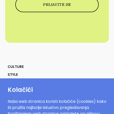
CULTURE
STYLE
SELF
Kolačići
POWER
LIFE
Naša web stranica koristi kolačiće (cookies) kako
IN THE MOOD
bi pružila najbolje iskustvo pregledavanja.
Korištenjem web stranice pristajete na njihovu