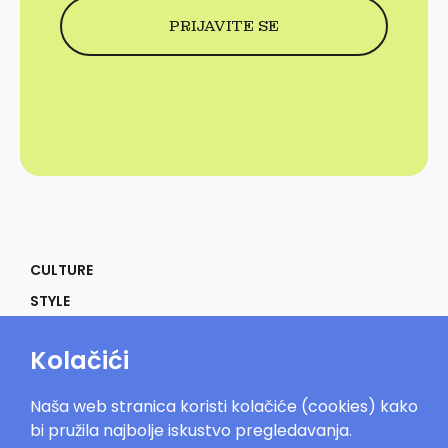
CULTURE
STYLE
SELF
Kolačići
POWER
LIFE
Naša web stranica koristi kolačiće (cookies) kako
IN THE MOOD
bi pružila najbolje iskustvo pregledavanja.