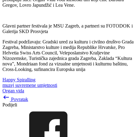
Gregov, Lovro Japundžić i Lea Vene.
Glavni partner festivala je MSU Zagreb, a partneri su FOTODOK i
Galerija SKD Prosvjeta
Festival podržavaju: Gradski ured za kulturu i civilno društvo Grada
Zagreba, Ministarstvo kulture i medija Republike Hrvatske, Pro
Helvetia Swiss Arts Council, Veleposlanstvo Kraljevine
Nizozemske, Turistička zajednica grada Zagreba, Zaklada “Kultura
nova”, Mondriaan fond za vizualne umjetnosti i kulturnu baštinu,
Cross-Looking, sufinancira Europska unija
Happy Spiralling
muzej suvremene umjetnosti
Organ vida
keyboard_backspace
Povratak
Podijeli