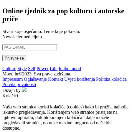
Online tjednik za pop kulturu i autorske
priče
Stvari koje osjećamo. Teme koje pokreću.
Newsletter nedjeljom.
Culture
Style
Self
Power
Life
In the mood
Mood.hr©2023. Sva prava zadržana.
Impressum
Oglašavanje
Kontakt
Uvjeti korištenja
Politika kolačića
Pravila privatnosti
Dizajn by
Kolačići
Naša web stranica koristi kolačiće (cookies) kako bi pružila najbolje
iskustvo pregledavanja. Korištenjem web stranice pristajete na
njihovu uporabu, dok blokiranjem kolačića i dalje možete
pregledavati stranicu, no neke njezine mogućnosti neće biti
dostupne.