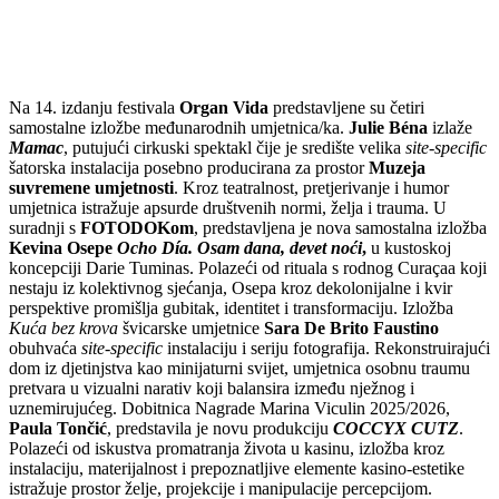
Na 14. izdanju festivala
Organ Vida
predstavljene su četiri
samostalne izložbe međunarodnih umjetnica/ka.
Julie Béna
izlaže
Mamac
, putujući cirkuski spektakl čije je središte velika
site-specific
šatorska instalacija posebno producirana za prostor
Muzeja
suvremene umjetnosti
. Kroz teatralnost, pretjerivanje i humor
umjetnica istražuje apsurde društvenih normi, želja i trauma. U
suradnji s
FOTODOKom
, predstavljena je nova samostalna izložba
Kevina Osepe
Ocho Día. Osam dana, devet noći
,
u kustoskoj
koncepciji Darie Tuminas. Polazeći od rituala s rodnog Curaçaa koji
nestaju iz kolektivnog sjećanja, Osepa kroz dekolonijalne i kvir
perspektive promišlja gubitak, identitet i transformaciju. Izložba
Kuća bez krova
švicarske umjetnice
Sara De Brito Faustino
obuhvaća
site-specific
instalaciju i seriju fotografija. Rekonstruirajući
dom iz djetinjstva kao minijaturni svijet, umjetnica osobnu traumu
pretvara u vizualni narativ koji balansira između nježnog i
uznemirujućeg. Dobitnica Nagrade Marina Viculin 2025/2026,
Paula Tončić
, predstavila je novu produkciju
COCCYX CUTZ
.
Polazeći od iskustva promatranja života u kasinu, izložba kroz
instalaciju, materijalnost i prepoznatljive elemente kasino-estetike
istražuje prostor želje, projekcije i manipulacije percepcijom.