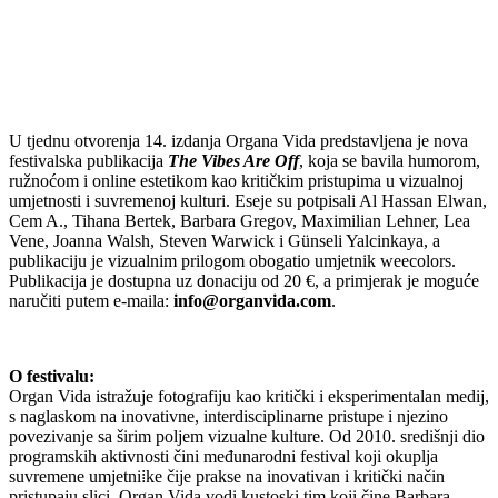
U tjednu otvorenja 14. izdanja Organa Vida predstavljena je nova
festivalska publikacija
The Vibes Are Off
, koja se bavila humorom,
ružnoćom i online estetikom kao kritičkim pristupima u vizualnoj
umjetnosti i suvremenoj kulturi. Eseje su potpisali Al Hassan Elwan,
Cem A., Tihana Bertek, Barbara Gregov, Maximilian Lehner, Lea
Vene, Joanna Walsh, Steven Warwick i Günseli Yalcinkaya, a
publikaciju je vizualnim prilogom obogatio umjetnik weecolors.
Publikacija je dostupna uz donaciju od 20 €, a primjerak je moguće
naručiti putem e-maila:
info@organvida.com
.
O festivalu:
Organ Vida istražuje fotografiju kao kritički i eksperimentalan medij,
s naglaskom na inovativne, interdisciplinarne pristupe i njezino
povezivanje sa širim poljem vizualne kulture. Od 2010. središnji dio
programskih aktivnosti čini međunarodni festival koji okuplja
suvremene umjetni⁞ke čije prakse na inovativan i kritički način
pristupaju slici. Organ Vida vodi kustoski tim koji čine Barbara