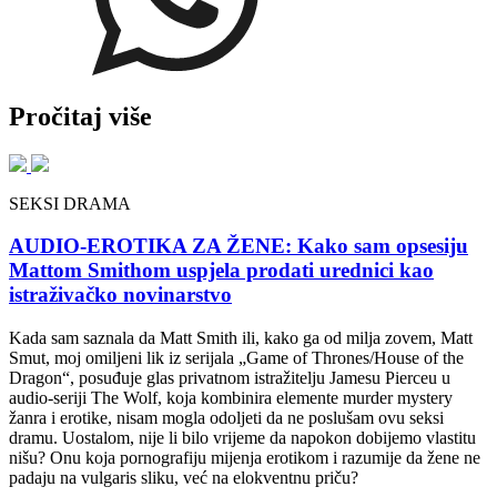
Pročitaj više
SEKSI DRAMA
AUDIO-EROTIKA ZA ŽENE: Kako sam opsesiju
Mattom Smithom uspjela prodati urednici kao
istraživačko novinarstvo
Kada sam saznala da Matt Smith ili, kako ga od milja zovem, Matt
Smut, moj omiljeni lik iz serijala „Game of Thrones/House of the
Dragon“, posuđuje glas privatnom istražitelju Jamesu Pierceu u
audio-seriji The Wolf, koja kombinira elemente murder mystery
žanra i erotike, nisam mogla odoljeti da ne poslušam ovu seksi
dramu. Uostalom, nije li bilo vrijeme da napokon dobijemo vlastitu
nišu? Onu koja pornografiju mijenja erotikom i razumije da žene ne
padaju na vulgaris sliku, već na elokventnu priču?