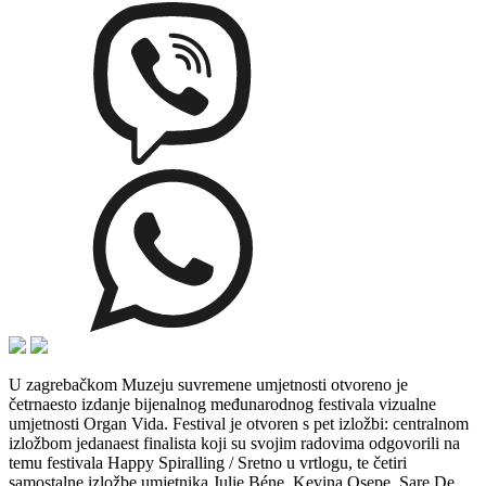
U zagrebačkom Muzeju suvremene umjetnosti otvoreno je
četrnaesto izdanje bijenalnog međunarodnog festivala vizualne
umjetnosti Organ Vida. Festival je otvoren s pet izložbi: centralnom
izložbom jedanaest finalista koji su svojim radovima odgovorili na
temu festivala Happy Spiralling / Sretno u vrtlogu, te četiri
samostalne izložbe umjetnika Julie Béne, Kevina Osepe, Sare De