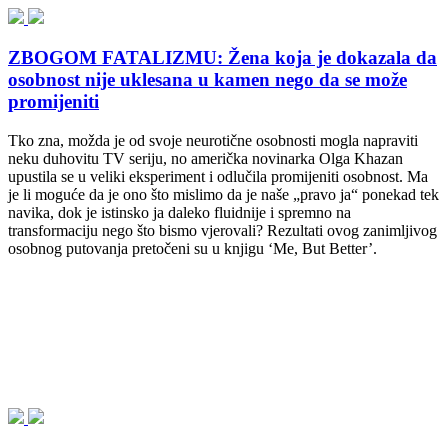
ZBOGOM FATALIZMU: Žena koja je dokazala da
osobnost nije uklesana u kamen nego da se može
promijeniti
Tko zna, možda je od svoje neurotične osobnosti mogla napraviti
neku duhovitu TV seriju, no američka novinarka Olga Khazan
upustila se u veliki eksperiment i odlučila promijeniti osobnost. Ma
je li moguće da je ono što mislimo da je naše „pravo ja“ ponekad tek
navika, dok je istinsko ja daleko fluidnije i spremno na
transformaciju nego što bismo vjerovali? Rezultati ovog zanimljivog
osobnog putovanja pretočeni su u knjigu ‘Me, But Better’.