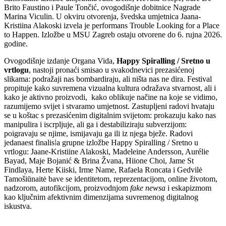
Brito Faustino i Paule Tončić, ovogodišnje dobitnice Nagrade
Marina Viculin. U okviru otvorenja, švedska umjetnica Jaana-
Kristiina Alakoski izvela je performans Trouble Looking for a Place
to Happen. Izložbe u MSU Zagreb ostaju otvorene do 6. rujna 2026.
godine.
Ovogodišnje izdanje Organa Vida,
Happy Spiralling / Sretno u
vrtlogu
, nastoji pronaći smisao u svakodnevici prezasićenoj
slikama: podražaji nas bombardiraju, ali ništa nas ne dira. Festival
propituje kako suvremena vizualna kultura odražava stvarnost, ali i
kako je aktivno proizvodi, kako oblikuje načine na koje se vidimo,
razumijemo svijet i stvaramo umjetnost. Zastupljeni radovi hvataju
se u koštac s prezasićenim digitalnim svijetom: prokazuju kako nas
manipulira i iscrpljuje, ali ga i destabiliziraju subverzijom:
poigravaju se njime, ismijavaju ga ili iz njega bježe. Radovi
jedanaest finalis⁞a grupne izložbe Happy Spiralling / Sretno u
vrtlogu: Jaane-Kristiine Alakoski, Madeleine Andersson, Aurélie
Bayad, Maje Bojanić & Brina Žvana, Hiione Choi, Jame St
Findlaya, Herte Kiiski, Irme Name, Rafaela Roncata i Gedvilė
Tamošiūnaitė bave se identitetom, reprezentacijom, online životom,
nadzorom, autofikcijom, proizvodnjom
fake newsa
i eskapizmom
kao ključnim afektivnim dimenzijama suvremenog digitalnog
iskustva.