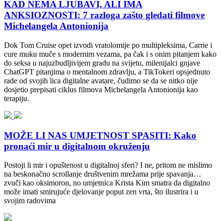
KAD NEMA LJUBAVI, ALI IMA
ANKSIOZNOSTI: 7 razloga zašto gledati filmove
Michelangela Antonionija
Dok Tom Cruise opet izvodi vratolomije po multipleksima, Carrie i
cure muku muče s modernim vezama, pa čak i s onim pitanjem kako
do seksa u najuzbudljivijem gradu na svijetu, milenijalci gnjave
ChatGPT pitanjima o mentalnom zdravlju, a TikTokeri opsjednuto
rade od svojih lica digitalne avatare, čudimo se da se nitko nije
dosjetio prepisati ciklus filmova Michelangela Antonionija kao
terapiju.
MOŽE LI NAS UMJETNOST SPASITI: Kako
pronaći mir u digitalnom okruženju
Postoji li mir i opuštenost u digitalnoj sferi? I ne, pritom ne mislimo
na beskonačno scrollanje društvenim mrežama prije spavanja…
zvuči kao oksimoron, no umjetnica Krista Kim smatra da digitalno
može imati smirujuće djelovanje poput zen vrta, što ilustrira i u
svojim radovima