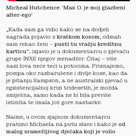
Micheal Hutchence: ‘Max O. je moj glazbeni
alter-ego’
„Kada sam ga vidio kako se na dodjeli
nagrada pojavio s
kratkom kosom
, odmah
sam rekao ženi –
pusti tu vražju kreditnu
karticu
“, izjavio je u dokumentarcu o pjevaču
grupe INXS njegov menadžer. Čitaj – više
nam lova neće teći u potocima. Priznajemo,
pompa oko razbarušene i divlje kose, kao da
je pitanju Sampson, a ne australski pjevač u
egzistencijalnoj krizi tridesetih, je možda
smiješna, samo kada ne bi bila previše
istinita te imala još gore nastavke.
Naime, u ovom sjajnom dokumentarcu
pratimo Michaela na putu slave i kako je
od
malog sramežljivog dječaka koji je volio