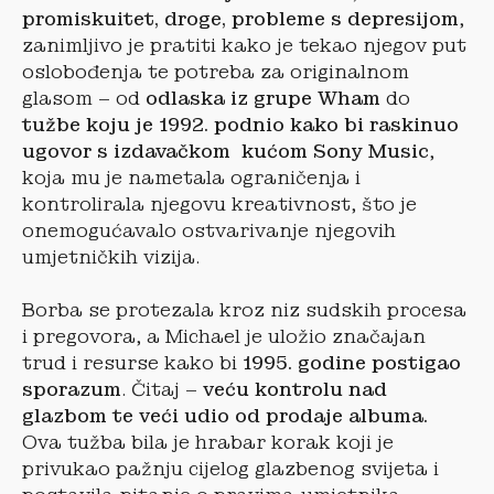
promiskuitet, droge, probleme s depresijom
,
zanimljivo je pratiti kako je tekao njegov put
oslobođenja te potreba za originalnom
glasom – od
odlaska iz grupe Wham
do
tužbe koju je 1992. podnio kako bi raskinuo
ugovor s izdavačkom kućom Sony Music
,
koja mu je nametala ograničenja i
kontrolirala njegovu kreativnost, što je
onemogućavalo ostvarivanje njegovih
umjetničkih vizija.
Borba se protezala kroz niz sudskih procesa
i pregovora, a Michael je uložio značajan
trud i resurse kako bi
1995. godine postigao
sporazum
. Čitaj –
veću kontrolu nad
glazbom te veći udio od prodaje albuma.
Ova tužba bila je hrabar korak koji je
privukao pažnju cijelog glazbenog svijeta i