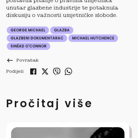
postavila pitanje o pravima umjetnika
unutar glazbene industrije te potaknula
diskusiju o važnosti umjetničke slobode.
GEORGE MICHAEL
GLAZBA
GLAZBENI DOKUMENTARAC
MICHAEL HUTCHENCE
SINÉAD O'CONNOR
keyboard_backspace
Povratak
Podijeli
Pročitaj više