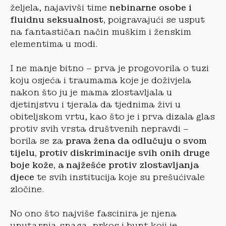
željela, najavivši time
nebinarne osobe i
fluidnu seksualnost,
poigravajući se usput
na fantastičan način muškim i ženskim
elementima u modi.
I ne manje bitno – prva je progovorila o tuzi
koju osjeća i traumama koje je doživjela
nakon što ju je mama zlostavljala u
djetinjstvu i tjerala da tjednima živi u
obiteljskom vrtu, kao što je i prva dizala glas
protiv svih vrsta društvenih nepravdi –
borila se za
prava žena da odlučuju o svom
tijelu, protiv diskriminacije svih onih druge
boje kože, a najžešće protiv zlostavljanja
djece
te svih institucija koje su prešućivale
zločine.
No ono što najviše fascinira je njena
unutarnja snaga, prkos i bunt koji je