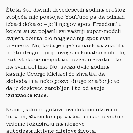
Šteta što davnih devedesetih godina prošlog
stoljeća nije postojao YouTube pa da odmah
izbaci dokaze – je li njegov
spot ‘Freedom’
u
kojem su se pojavili svi važniji super-modeli
svijeta doista bio najgledaniji spot svih
vremena. No, tada je riječ iz naslova značila
nešto drugo – prije svega seksualne slobode,
radost da se nesputano uživa u životu, i to
na svim poljima. No, svega dvije godina
kasnije George Michael će shvatiti da
sloboda ima neko posve drugo značenje te
da je doslovce
zarobljen i to od svoje
izdavačke kuće.
Naime, iako se gotovo svi dokumentarci o
‘novom, Elvisu koji pjeva kao crnac’ u zadnje
vrijeme fokusiraju na njegove
autodestruktivne dijelove života,