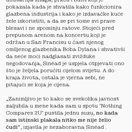
pokazala kada je shvatila kako funkcionira
glazbena industrija i kako je izdavačke kuće
žele iskoristiti, a da se pri tome svi prave
blesavi i ne spominju ratove. Stojeći pred
prepunom arenom na koncertu koji je
održan u San Francisu u čast njenog
omiljenog glazbenika Boba Dylana i shvativši
da neće moći nadglasati zvižduke
negodovanja, Sinéad je uspjela otpjevati ono
što je željela poručiti cijelom svijetu. A do
kraja života, ostala je vjerna sebi, ne
pitajući se koja je cijena.
„Zanimljivo je to kako se svekolika javnost
zaljubila u mene kada sam u spotu ‘Nothing
Compares 2U’ pustila jednu suzu,
no kada
sam istinski plakala nitko me nije želio
čudi
“, izjavila je nezaboravna Sinéad .