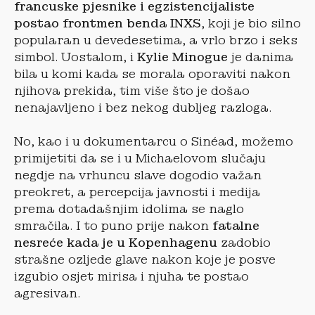
francuske pjesnike i egzistencijaliste
postao frontmen benda INXS
, koji je bio silno
popularan u devedesetima, a vrlo brzo i seks
simbol. Uostalom, i
Kylie Minogue
je danima
bila u komi kada se morala oporaviti nakon
njihova prekida, tim više što je došao
nenajavljeno i bez nekog dubljeg razloga.
No, kao i u dokumentarcu o Sinéad, možemo
primijetiti da se i u Michaelovom slučaju
negdje na vrhuncu slave dogodio važan
preokret, a percepcija javnosti i medija
prema dotadašnjim idolima se naglo
smračila. I to puno prije nakon
fatalne
nesreće kada je u Kopenhagenu
zadobio
strašne ozljede glave nakon koje je posve
izgubio osjet mirisa i njuha te postao
agresivan.