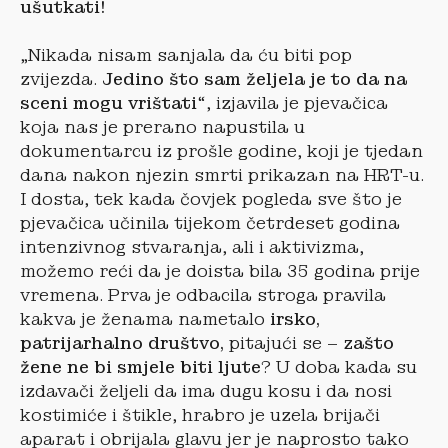
ušutkati!
„Nikada nisam sanjala da ću biti pop
zvijezda.
Jedino što sam željela je to da na
sceni mogu vrištati
“, izjavila je pjevačica
koja nas je prerano napustila u
dokumentarcu iz prošle godine, koji je tjedan
dana nakon njezin smrti prikazan na HRT-u.
I dosta, tek kada čovjek pogleda sve što je
pjevačica učinila tijekom četrdeset godina
intenzivnog stvaranja, ali i aktivizma,
možemo reći da je doista bila 35 godina prije
vremena. Prva je odbacila stroga pravila
kakva je ženama nametalo
irsko,
patrijarhalno društvo,
pitajući se –
zašto
žene ne bi smjele biti ljute
? U doba kada su
izdavači željeli da ima dugu kosu i da nosi
kostimiće i štikle, hrabro je uzela brijači
aparat i obrijala glavu jer je naprosto tako