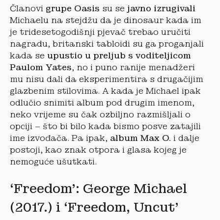
Članovi
grupe Oasis
su se
javno izrugivali
Michaelu na stejdžu da je dinosaur kada im
je tridesetogodišnji pjevač trebao uručiti
nagradu, britanski tabloidi su ga proganjali
kada se
upustio u preljub s voditeljicom
Paulom Yates
, no i puno ranije menadžeri
mu nisu dali da eksperimentira s drugačijim
glazbenim stilovima. A kada je Michael ipak
odlučio snimiti album pod drugim imenom,
neko vrijeme su čak ozbiljno razmišljali o
opciji – što bi bilo kada bismo posve zatajili
ime izvođača. Pa ipak,
album Max O.
i dalje
postoji, kao znak otpora i glasa kojeg je
nemoguće ušutkati.
‘Freedom’: George Michael
(2017.) i ‘Freedom, Uncut’