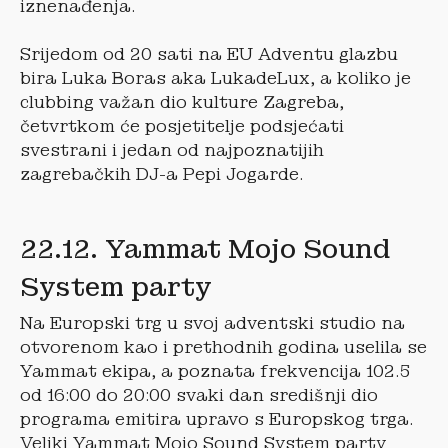
iznenađenja.
Srijedom od 20 sati na EU Adventu glazbu
bira Luka Boras aka LukadeLux, a koliko je
clubbing važan dio kulture Zagreba,
četvrtkom će posjetitelje podsjećati
svestrani i jedan od najpoznatijih
zagrebačkih DJ-a Pepi Jogarde.
22.12. Yammat Mojo Sound
System party
Na Europski trg u svoj adventski studio na
otvorenom kao i prethodnih godina uselila se
Yammat ekipa, a poznata frekvencija 102.5
od 16:00 do 20:00 svaki dan središnji dio
programa emitira upravo s Europskog trga.
Veliki Yammat Mojo Sound System party