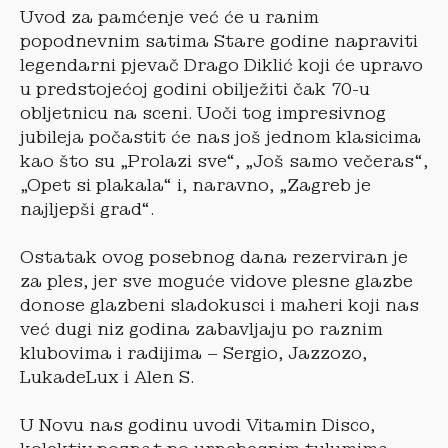
Uvod za pamćenje već će u ranim
popodnevnim satima Stare godine napraviti
legendarni pjevač Drago Diklić koji će upravo
u predstojećoj godini obilježiti čak 70-u
obljetnicu na sceni. Uoči tog impresivnog
jubileja počastit će nas još jednom klasicima
kao što su „Prolazi sve“, „Još samo večeras“,
„Opet si plakala“ i, naravno, „Zagreb je
najljepši grad“.
Ostatak ovog posebnog dana rezerviran je
za ples, jer sve moguće vidove plesne glazbe
donose glazbeni sladokusci i maheri koji nas
već dugi niz godina zabavljaju po raznim
klubovima i radijima – Sergio, Jazzozo,
LukadeLux i Alen S.
U Novu nas godinu uvodi Vitamin Disco,