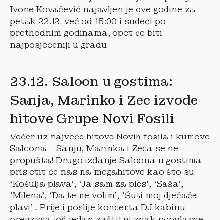
Ivone Kovačević najavljen je ove godine za
petak 22.12. već od 15:00 i sudeći po
prethodnim godinama, opet će biti
najposjećeniji u gradu.
23.12. Saloon u gostima:
Sanja, Marinko i Zec izvode
hitove Grupe Novi Fosili
Večer uz najveće hitove Novih fosila i kumove
Saloona – Sanju, Marinka i Zeca se ne
propušta! Drugo izdanje Saloona u gostima
prisjetit će nas na megahitove kao što su
‘Košulja plava’, ‘Ja sam za ples’, ‘Saša’,
‘Milena’, ‘Da te ne volim’, ‘Šuti moj dječače
plavi’…Prije i poslije koncerta DJ kabinu
preuzima još jedan zaštitni znak popularne