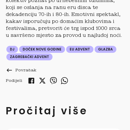
kolektiv poznat po urnebesnim tulumima,
koji se oslanja na ranu eru disca te
dekadenciju 70-ih i 80-ih. Emotivni spektakl,
kakav isporučuju po domaćim klubovima i
festivalima, pretvorit će trg ispod 1000 srca
u savršeno mjesto za provod u najluđoj noći.
DJ
DOČEK NOVE GODINE
EU ADVENT
GLAZBA
ZAGREBAČKI ADVENT
keyboard_backspace
Povratak
Podijeli
Pročitaj više