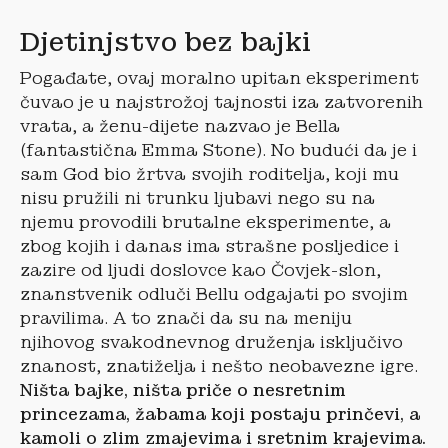
Djetinjstvo bez bajki
Pogađate, ovaj moralno upitan eksperiment
čuvao je u najstrožoj tajnosti iza zatvorenih
vrata, a ženu-dijete nazvao je Bella
(fantastična Emma Stone). No budući da je i
sam God bio žrtva svojih roditelja, koji mu
nisu pružili ni trunku ljubavi nego su na
njemu provodili brutalne eksperimente, a
zbog kojih i danas ima strašne posljedice i
zazire od ljudi doslovce kao Čovjek-slon,
znanstvenik odluči Bellu odgajati po svojim
pravilima. A to znači da su na meniju
njihovog svakodnevnog druženja isključivo
znanost, znatiželja i nešto neobavezne igre.
Ništa bajke, ništa priče o nesretnim
princezama, žabama koji postaju prinčevi, a
kamoli o zlim zmajevima i sretnim krajevima.