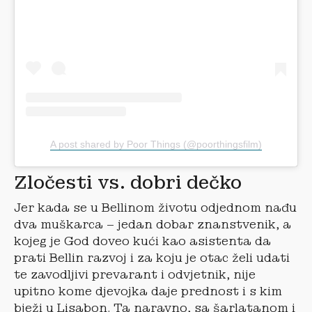
A post shared by Poor Things (@poorthingsfilm)
Zločesti vs. dobri dečko
Jer kada se u Bellinom životu odjednom nađu
dva muškarca – jedan dobar znanstvenik, a
kojeg je God doveo kući kao asistenta da
prati Bellin razvoj i za koju je otac želi udati
te zavodljivi prevarant i odvjetnik, nije
upitno kome djevojka daje prednost i s kim
bježi u Lisabon. Ta naravno, sa šarlatanom i