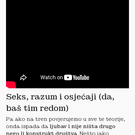
Seks, razum i osjećaji (da,
baš tim redom)
Pa ako na tren povjerujemo u sve te teorije,
onda ispada da
ljubav i nije ništa drugo
nego li konstrukt društva
. Nešto jako