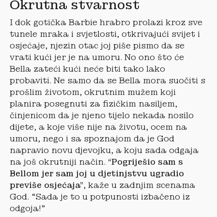
Okrutna stvarnost
I dok gotička Barbie hrabro prolazi kroz sve
tunele mraka i svjetlosti, otkrivajući svijet i
osjećaje, njezin otac joj piše pismo da se
vrati kući jer je na umoru. No ono što će
Bella zateći kući neće biti tako lako
probaviti. Ne samo da se Bella mora suočiti s
prošlim životom, okrutnim mužem koji
planira posegnuti za fizičkim nasiljem,
činjenicom da je njeno tijelo nekada nosilo
dijete, a koje više nije na životu, ocem na
umoru, nego i sa spoznajom da je God
napravio novu djevojku, a koju sada odgaja
na još okrutniji način.
“Pogriješio sam s
Bellom jer sam joj u djetinjstvu ugradio
previše osjećaja”
, kaže u zadnjim scenama
God. “Sada je to u potpunosti izbačeno iz
odgoja!”