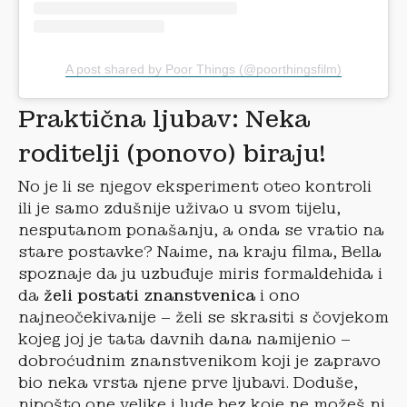
A post shared by Poor Things (@poorthingsfilm)
Praktična ljubav: Neka
roditelji (ponovo) biraju!
No je li se njegov eksperiment oteo kontroli
ili je samo zdušnije uživao u svom tijelu,
nesputanom ponašanju, a onda se vratio na
stare postavke? Naime, na kraju filma, Bella
spoznaje da ju uzbuđuje miris formaldehida i
da
želi postati znanstvenica
i ono
najneočekivanije – želi se skrasiti s čovjekom
kojeg joj je tata davnih dana namijenio –
dobroćudnim znanstvenikom koji je zapravo
bio neka vrsta njene prve ljubavi. Doduše,
nipošto one velike i lude bez koje ne možeš ni