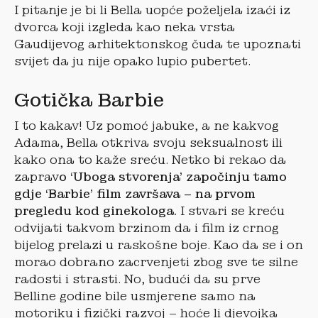
I pitanje je bi li Bella uopće poželjela izaći iz
dvorca koji izgleda kao neka vrsta
Gaudijevog arhitektonskog čuda te upoznati
svijet da ju nije opako lupio pubertet.
Gotička Barbie
I to kakav! Uz pomoć jabuke, a ne kakvog
Adama, Bella otkriva svoju seksualnost ili
kako ona to kaže sreću. Netko bi rekao da
zaprav
o ‘Uboga stvorenja’ započinju tamo
gdje ‘Barbie’ film završava – na prvom
pregledu kod ginekologa.
I stvari se kreću
odvijati takvom brzinom da i film iz crnog
bijelog prelazi u raskošne boje. Kao da se i on
morao dobrano zacrvenjeti zbog sve te silne
radosti i strasti. No, budući da su prve
Belline godine bile usmjerene samo na
motoriku i fizički razvoj – hoće li djevojka