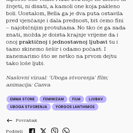
živjeti, ni disati, a kamoli one koja pakleno
boli. Uostalom, Bella ga je dva puta ostavila
pred vjenčanje i dala prednost, bit ćemo fini
– najobičnijim protuhama. No tko će ga sada
znati, možda je doista krajnje vrijeme da i
onoj
praktičnoj i jednostavnoj ljubavi
tu i
tamo skinemo šešir i odamo počast. I
zanemarimo što se netko na prvom dejtu
tako loše ljubi.
Naslovni vizual: ‘Uboga stvorenja’ film;
animacija: Canva
EMMA STONE
FEMINIZAM
FILM
LJUBAV
UBOGA STVORENJA
YORGOS LANTHIMOS
keyboard_backspace
Povratak
Podijeli