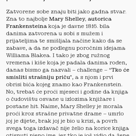
Zatvorene sobe znaju biti jako gadna stvar.
Zna to najbolje
Mary Shelley, autorica
Frankensteina
koja je davne 1816. bila
danima zatvorena u sobi s mužem i
prijateljima te smišljala načine kako da se
zabave, a da ne podlegnu poročnim idejama
Williama Blakea. I tako je zbog ružnog
vremena i kiše koja je padala danima rođen,
danas bismo ga nazvali – challenge –
“Tko će
smisliti strašniju priču”
, a s njom i prvi
obrisi bića kojeg znamo kao Frankenstein.
No, trebat će proći mjeseci i godine da knjiga
o čudovištu osvane u izlozima knjižare i
postane hit. Naime, Mary Shelley je morala
proći kroz strašne privatne drame – umrlo
joj je dijete, brak joj je bio u krizi, a povrh
svega toga izdavač nije želio na korice knjiga
otisnuti njeno ime, jer tko je još vidio da žene