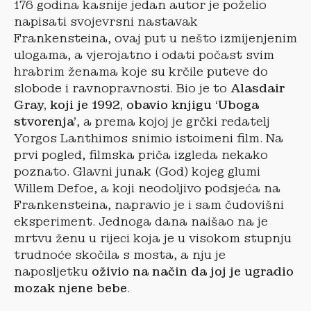
176 godina kasnije jedan autor je poželio
napisati svojevrsni nastavak
Frankensteina, ovaj put u nešto izmijenjenim
ulogama, a vjerojatno i odati počast svim
hrabrim ženama koje su krčile puteve do
slobode i ravnopravnosti. Bio je to
Alasdair
Gray, koji je 1992, obavio knjigu ‘Uboga
stvorenja’
, a prema kojoj je grčki redatelj
Yorgos Lanthimos snimio istoimeni film. Na
prvi pogled, filmska priča izgleda nekako
poznato. Glavni junak (God) kojeg glumi
Willem Defoe, a koji neodoljivo podsjeća na
Frankensteina, napravio je i sam čudovišni
eksperiment. Jednoga dana naišao na je
mrtvu ženu u rijeci koja je u visokom stupnju
trudnoće skočila s mosta, a nju je
naposljetku
oživio na način da joj je ugradio
mozak njene bebe
.