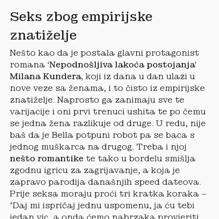
Seks zbog empirijske
znatiželje
Nešto kao da je postala glavni protagonist
romana
‘Nepodnošljiva lakoća postojanja’
Milana Kundera,
koji iz dana u dan ulazi u
nove veze sa ženama, i to čisto iz empirijske
znatiželje. Naprosto ga zanimaju sve te
varijacije i oni prvi trenuci ushita te po čemu
se jedna žena razlikuje od druge. U redu, nije
baš da je Bella potpuni robot pa se baca s
jednog muškarca na drugog. Treba i njoj
nešto romantike
te tako u bordelu smišlja
zgodnu igricu za zagrijavanje, a koja je
zapravo parodija današnjih speed dateova.
Prije seksa moraju proći tri kratka koraka –
‘Daj mi ispričaj jednu uspomenu, ja ću tebi
jedan vic, a onda ćemo nabrzaka provjeriti