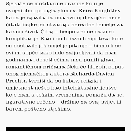
Sjećate se možda one prašine koju je
svojedobno podigla glumica
Keira Knightley
kada je izjavila da ona svojoj djevojčici
neće
čitati bajke
jer stvaraju nerealne temelje za
kasniji život. Čitaj – bespotrebne patnje i
komplikacije. Kao i onih davnih hipoteza koje
su postavile još smjelije pitanje – bismo li se
svi mi uopće tako ludo zaljubljivali da nam
godinama i desetljećima nisu
punili glavu
romantičnom pričama
. Neki će filozofi, poput
onog njemačkog autora
Richarda Davida
Prechta
tvrditi da su ljubav, religija i
umjetnost nešto kao intelektualne ljestve
koje nam u teškim vremenima pomažu da se,
figurativno rečeno – držimo za ovaj svijet ili
barem pošteno utješimo.