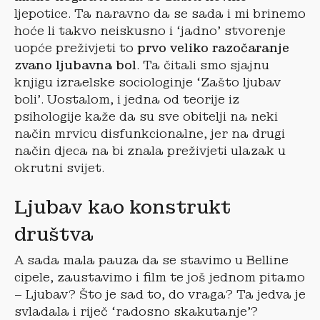
ljepotice. Ta naravno da se sada i mi brinemo
hoće li takvo neiskusno i ‘jadno’ stvorenje
uopće preživjeti to
prvo veliko razočaranje
zvano ljubavna bol
. Ta čitali smo sjajnu
knjigu izraelske sociologinje ‘Zašto ljubav
boli’. Uostalom, i jedna od teorije iz
psihologije kaže da su sve obitelji na neki
način mrvicu disfunkcionalne, jer na drugi
način djeca na bi znala preživjeti ulazak u
okrutni svijet.
Ljubav kao konstrukt
društva
A sada mala pauza da se stavimo u Belline
cipele, zaustavimo i film te još jednom pitamo
– Ljubav? Što je sad to, do vraga? Ta jedva je
svladala i riječ ‘radosno skakutanje’?