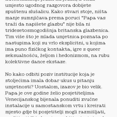
umjesto ugodnog razgovora dobijete
spuštenu slušalicu. Kako stvari stoje, ništa
manje sumnjičava prema poruci “Papa vas
traži da napišete glazbu” nije bila ni
tridesetosmogodišnja britanska glazbenica.
Tim više što je mlada umjetnica poznata po
nastupima koji su vrlo eksplicitni, u kojima
ima puno fizičkog kontakta, igre s queer
seksualnošću, željom i hedonizmom, na rubu
kolektivne dance ekstaze.
No kako odbiti poziv institucije koja je
stoljećima imala dobar ukus u pitanju
umjetnosti? Uostalom, izazov je bio velik.
Papa je ove godine želio posjetiteljima
Venecijanskog bijenala ponuditi zvučne
instalacije u samostanskom vrtu i kreirati
mjesto gdje bi posjetitelji mogli razmišljati,