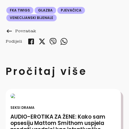
FKA TWIGS
GLAZBA
PJEVAČICA
VENECIJANSKI BIJENALE
keyboard_backspace
Povratak
Podijeli
Pročitaj više
SEKSI DRAMA
AUDIO-EROTIKA ZA ŽENE: Kako sam
opsesiju Mattom Smithom uspjela