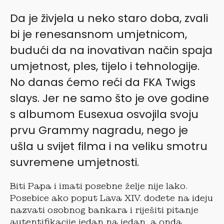
Da je živjela u neko staro doba, zvali
bi je renesansnom umjetnicom,
budući da na inovativan način spaja
umjetnost, ples, tijelo i tehnologije.
No danas ćemo reći da FKA Twigs
slays. Jer ne samo što je ove godine
s albumom Eusexua osvojila svoju
prvu Grammy nagradu, nego je
ušla u svijet filma i na veliku smotru
suvremene umjetnosti.
Biti Papa i imati posebne želje nije lako.
Posebice ako poput Lava XIV. dođete na ideju
nazvati osobnog bankara i riješiti pitanje
autentifikacije jedan na jedan, a onda