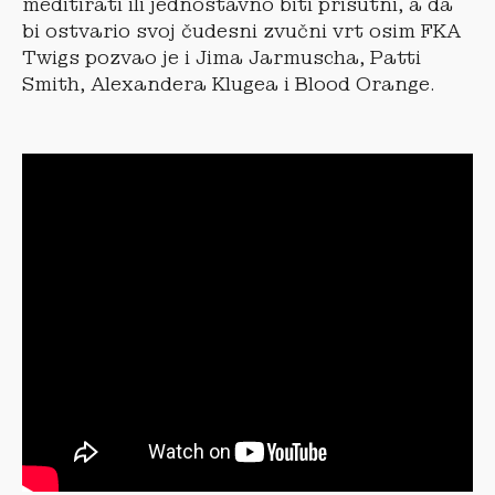
meditirati ili jednostavno biti prisutni, a da
bi ostvario svoj čudesni zvučni vrt osim FKA
Twigs pozvao je i Jima Jarmuscha, Patti
Smith, Alexandera Klugea i Blood Orange.