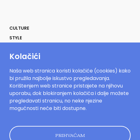
CULTURE
STYLE
SELF
Kolačići
POWER
LIFE
Naša web stranica koristi kolačiće (cookies) kako
IN THE MOOD
bi pružila najbolje iskustvo pregledavanja.
Korištenjem web stranice pristajete na njihovu
uporabu, dok blokiranjem kolačića i dalje možete
pregledavati stranicu, no neke njezine
mogućnosti neće biti dostupne.
Mood.hr©2023. Sva prava zadržana.
Impressum
Oglašavanje
Kontakt
Uvjeti
korištenja
Politika kolačića
Pravila
privatnosti
PRIHVAĆAM