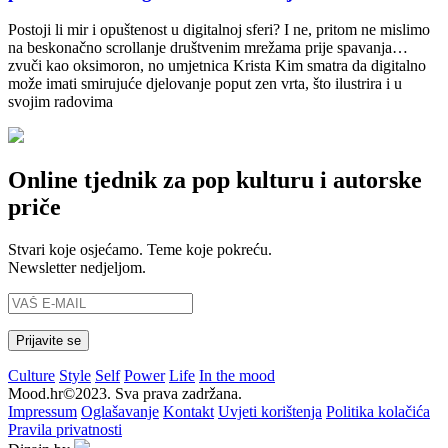
Postoji li mir i opuštenost u digitalnoj sferi? I ne, pritom ne mislimo
na beskonačno scrollanje društvenim mrežama prije spavanja…
zvuči kao oksimoron, no umjetnica Krista Kim smatra da digitalno
može imati smirujuće djelovanje poput zen vrta, što ilustrira i u
svojim radovima
Online tjednik za pop kulturu i autorske
priče
Stvari koje osjećamo. Teme koje pokreću.
Newsletter nedjeljom.
Culture
Style
Self
Power
Life
In the mood
Mood.hr©2023. Sva prava zadržana.
Impressum
Oglašavanje
Kontakt
Uvjeti korištenja
Politika kolačića
Pravila privatnosti