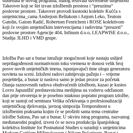
studenata te novog programa, malog festivala suvremene umjetnosti
Takeover koji se širi izvan izložbenih prostora i “preuzima“
poslovne prostore. Takeover provodi kustoski kolektiv Kućća s
umjetnicima_cama Andrejom Beštakom i Anjom Leko, Teutom
Gatolin, Gaiom Radić, Robertom Fenrichem i ROSE kolektivom
koji će svojim umjetničkim intervencijama i radovima “preuzeti”
poslovne prostore Agencije 404, Infinum d.o.o, LEAPWISE d.o.o.,
Studija 3LHD i VMD grupe.
Izložba Pao sat u bunar istražuje mogućnosti koje nastaju uslijed
neprilagođenosti normativnom toku vremena te donosi velik broj
posve novih umjetničkih imena, ispunjavajući time ulogu generatora
noviteta na sceni. Izloženi radovi zahtijevaju pažnju i – vrijeme
posjetitelja, a bunar iz naslova samo je jedan prozor za početak
čitanja raznovrsnih radova obuhvaćenih izložbom, kazao je kustos
Lovro Japundžić predstavnicima medijima na vodstvu održanom
dan prije otvorenja te je posebno istaknuo popratni program izložbe,
koji se sastoji od seminara Velika očekivanja o profesionalizaciji
umjetničkog djelovanja, javnog simpozija Temporalnost u
izložbenim praksama kojim će se proširiti sama tema centralne
izložbe Salona, Pao sat u bunar. U okviru istog programa, nazvanog
međunarodni pogled, izvest će se nova produkcija španjolskog
kolektiva Institute for Postnatural Studies u suradnji s umjetnicima
Markom Gutićem Mižimakovom i Nikom Pećarinom. Bogat i