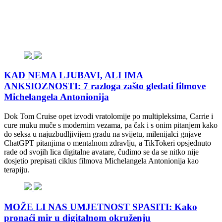
KAD NEMA LJUBAVI, ALI IMA
ANKSIOZNOSTI: 7 razloga zašto gledati filmove
Michelangela Antonionija
Dok Tom Cruise opet izvodi vratolomije po multipleksima, Carrie i
cure muku muče s modernim vezama, pa čak i s onim pitanjem kako
do seksa u najuzbudljivijem gradu na svijetu, milenijalci gnjave
ChatGPT pitanjima o mentalnom zdravlju, a TikTokeri opsjednuto
rade od svojih lica digitalne avatare, čudimo se da se nitko nije
dosjetio prepisati ciklus filmova Michelangela Antonionija kao
terapiju.
MOŽE LI NAS UMJETNOST SPASITI: Kako
pronaći mir u digitalnom okruženju