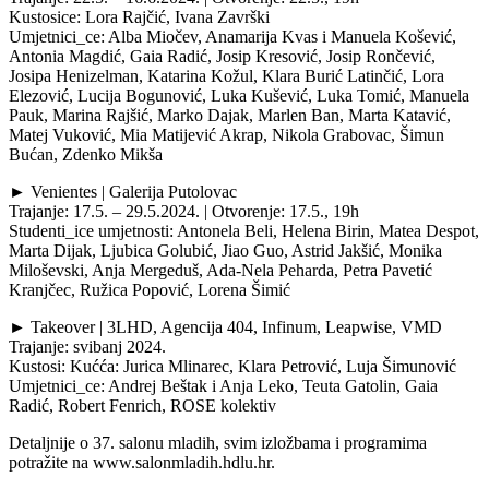
Kustosice: Lora Rajčić, Ivana Završki
Umjetnici_ce: Alba Miočev, Anamarija Kvas i Manuela Košević,
Antonia Magdić, Gaia Radić, Josip Kresović, Josip Rončević,
Josipa Henizelman, Katarina Kožul, Klara Burić Latinčić, Lora
Elezović, Lucija Bogunović, Luka Kušević, Luka Tomić, Manuela
Pauk, Marina Rajšić, Marko Dajak, Marlen Ban, Marta Katavić,
Matej Vuković, Mia Matijević Akrap, Nikola Grabovac, Šimun
Bućan, Zdenko Mikša
► Venientes | Galerija Putolovac
Trajanje: 17.5. – 29.5.2024. | Otvorenje: 17.5., 19h
Studenti_ice umjetnosti: Antonela Beli, Helena Birin, Matea Despot,
Marta Dijak, Ljubica Golubić, Jiao Guo, Astrid Jakšić, Monika
Miloševski, Anja Mergeduš, Ada-Nela Peharda, Petra Pavetić
Kranjčec, Ružica Popović, Lorena Šimić
► Takeover | 3LHD, Agencija 404, Infinum, Leapwise, VMD
Trajanje: svibanj 2024.
Kustosi: Kućća: Jurica Mlinarec, Klara Petrović, Luja Šimunović
Umjetnici_ce: Andrej Beštak i Anja Leko, Teuta Gatolin, Gaia
Radić, Robert Fenrich, ROSE kolektiv
Detaljnije o 37. salonu mladih, svim izložbama i programima
potražite na www.salonmladih.hdlu.hr.