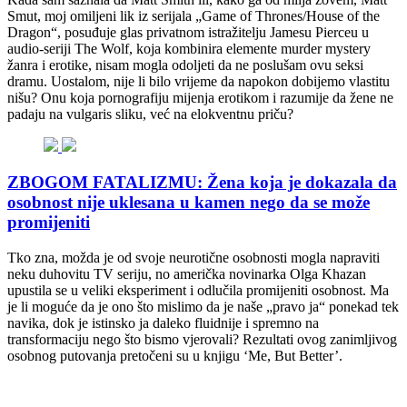
Smut, moj omiljeni lik iz serijala „Game of Thrones/House of the
Dragon“, posuđuje glas privatnom istražitelju Jamesu Pierceu u
audio-seriji The Wolf, koja kombinira elemente murder mystery
žanra i erotike, nisam mogla odoljeti da ne poslušam ovu seksi
dramu. Uostalom, nije li bilo vrijeme da napokon dobijemo vlastitu
nišu? Onu koja pornografiju mijenja erotikom i razumije da žene ne
padaju na vulgaris sliku, već na elokventnu priču?
ZBOGOM FATALIZMU: Žena koja je dokazala da
osobnost nije uklesana u kamen nego da se može
promijeniti
Tko zna, možda je od svoje neurotične osobnosti mogla napraviti
neku duhovitu TV seriju, no američka novinarka Olga Khazan
upustila se u veliki eksperiment i odlučila promijeniti osobnost. Ma
je li moguće da je ono što mislimo da je naše „pravo ja“ ponekad tek
navika, dok je istinsko ja daleko fluidnije i spremno na
transformaciju nego što bismo vjerovali? Rezultati ovog zanimljivog
osobnog putovanja pretočeni su u knjigu ‘Me, But Better’.