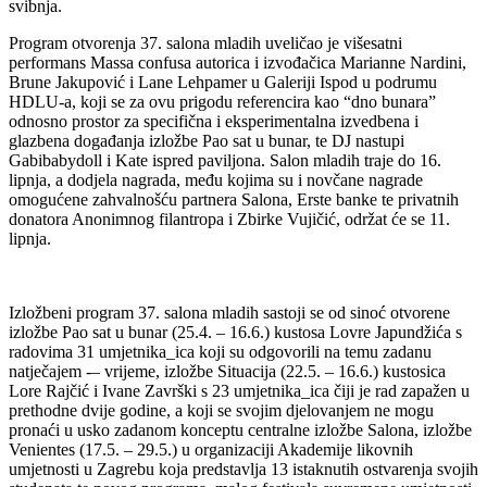
svibnja.
Program otvorenja 37. salona mladih uveličao je višesatni
performans Massa confusa autorica i izvođačica Marianne Nardini,
Brune Jakupović i Lane Lehpamer u Galeriji Ispod u podrumu
HDLU-a, koji se za ovu prigodu referencira kao “dno bunara”
odnosno prostor za specifična i eksperimentalna izvedbena i
glazbena događanja izložbe Pao sat u bunar, te DJ nastupi
Gabibabydoll i Kate ispred paviljona. Salon mladih traje do 16.
lipnja, a dodjela nagrada, među kojima su i novčane nagrade
omogućene zahvalnošću partnera Salona, Erste banke te privatnih
donatora Anonimnog filantropa i Zbirke Vujičić, održat će se 11.
lipnja.
Izložbeni program 37. salona mladih sastoji se od sinoć otvorene
izložbe Pao sat u bunar (25.4. – 16.6.) kustosa Lovre Japundžića s
radovima 31 umjetnika_ica koji su odgovorili na temu zadanu
natječajem -– vrijeme, izložbe Situacija (22.5. – 16.6.) kustosica
Lore Rajčić i Ivane Završki s 23 umjetnika_ica čiji je rad zapažen u
prethodne dvije godine, a koji se svojim djelovanjem ne mogu
pronaći u usko zadanom konceptu centralne izložbe Salona, izložbe
Venientes (17.5. – 29.5.) u organizaciji Akademije likovnih
umjetnosti u Zagrebu koja predstavlja 13 istaknutih ostvarenja svojih