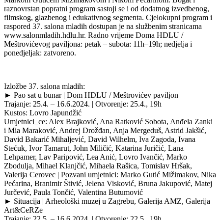
raznovrstan popratni program sastoji se i od dodatnog izvedbenog,
filmskog, glazbenog i edukativnog segmenta. Cjelokupni program i
raspored 37. salona mladih dostupan je na službenim stranicama
www.salonmladih.hdlu.hr. Radno vrijeme Doma HDLU /
Meštrovićevog paviljona: petak – subota: 11h–19h; nedjelja i
ponedjeljak: zatvoreno.
Izložbe 37. salona mladih:
► Pao sat u bunar | Dom HDLU / Meštrovićev paviljon
Trajanje: 25.4. – 16.6.2024. | Otvorenje: 25.4., 19h
Kustos: Lovro Japundžić
Umjetnici_ce: Alex Brajković, Ana Ratković Sobota, Anđela Zanki
i Mia Maraković, Andrej Drožđan, Anja Mergeduš, Astrid Jakšić,
David Bakarić Mihaljević, David Wilhelm, Iva Zagoda, Ivana
Stećuk, Ivor Tamarut, John Miličić, Katarina Juričić, Lana
Lehpamer, Lav Paripović, Lea Anić, Lovro Ivančić, Marko
Zbodulja, Mihael Klanjčić, Mihaela Rašica, Tomislav Hršak,
Valerija Cerovec | Pozvani umjetnici: Marko Gutić Mižimakov, Nika
Pećarina, Branimir Štivić, Jelena Visković, Bruna Jakupović, Matej
Jurčević, Paula Tončić, Valentina Butumović
► Situacija | Arheološki muzej u Zagrebu, Galerija AMZ, Galerija
Art&CeRZe
Trajanje: 22.5. – 16.6.2024. | Otvorenje: 22.5., 19h