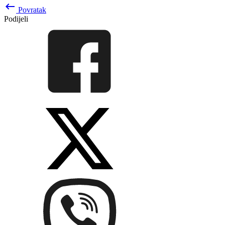
keyboard_backspace
Povratak
Podijeli