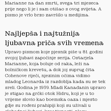
Marianne na dan smrti, svega tri mjeseca
prije nego li je i sam otišao s ovog svijeta. A
pismo je vrlo brzo završilo u medijima.
Najljepša i najtužnija
ljubavna priča svih vremena
Upravo pismom koje pjesnik piše u 81. godini
svojoj ljubavi započinje serija. Ostarjela
Marianne, koja boluje od raka, leži na
bolničkom krevetu, a dok joj suprug čita
Cohenove riječi, njezinim očima vidimo
mladog Leonarda iz razdoblja kada su se tek
sreli. Godina je 1959. Mladi Kanađanin upravo
je stigao na grčki otok Hidru, koji je u to
vrijeme slovio kao boemska oaza i mjesto
gdje su rođeni prahipiji koji su uživali u