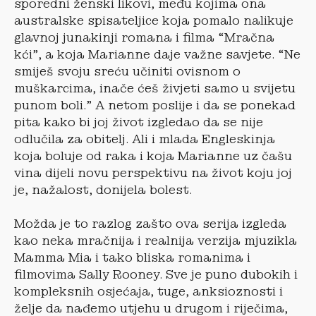
sporedni ženski likovi, među kojima ona
australske spisateljice koja pomalo nalikuje
glavnoj junakinji romana i filma “Mračna
kći”, a koja Marianne daje važne savjete. “Ne
smiješ svoju sreću učiniti ovisnom o
muškarcima, inače ćeš živjeti samo u svijetu
punom boli.” A netom poslije i da se ponekad
pita kako bi joj život izgledao da se nije
odlučila za obitelj. Ali i mlada Engleskinja
koja boluje od raka i koja Marianne uz čašu
vina dijeli novu perspektivu na život koju joj
je, nažalost, donijela bolest.
Možda je to razlog zašto ova serija izgleda
kao neka mračnija i realnija verzija mjuzikla
Mamma Mia i tako bliska romanima i
filmovima Sally Rooney. Sve je puno dubokih i
kompleksnih osjećaja, tuge, anksioznosti i
želje da nađemo utjehu u drugom i riječima,