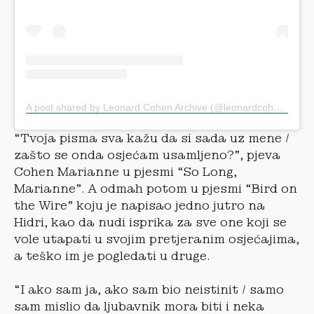
A post shared by Leonard Cohen Archive (@leonardcohenarchive)
“Tvoja pisma sva kažu da si sada uz mene /
zašto se onda osjećam usamljeno?”, pjeva
Cohen Marianne u pjesmi “So Long,
Marianne”. A odmah potom u pjesmi “Bird on
the Wire” koju je napisao jedno jutro na
Hidri, kao da nudi isprika za sve one koji se
vole utapati u svojim pretjeranim osjećajima,
a teško im je pogledati u druge.
“I ako sam ja, ako sam bio neistinit / samo
sam mislio da ljubavnik mora biti i neka