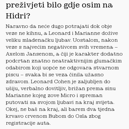
preživjeti bilo gdje osim na
Hidri?
Naravno da neće dugo potrajati dok obje
veze ne kihnu, a Leonard i Marianne dožive
veliku mladenačku ljubav. Uostalom, nakon
veze s najvećim negativcem svih vremena –
Axelom Jansenom, a čiji je karakter dodatno
podcrtan znatno neatraktivnijim glumačkim
odabirom koji uopće ne odgovara stvarnom
piscu – svaka bi se veza činila užasno
zdravom. Leonard Cohen je zaljubljen do
ušiju, verbalno dovitljiv, brižan prema sinu
Marianne kojeg zove Micro i spreman
putovati sa svojom ljubavi na kraj svijeta.
Okej, ne baš na kraj, ali barem dva tjedna
krvavo crvenom Bubom do Osla zbog
registracije auta.