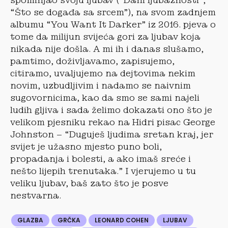
spominjao svoju ljubav (“Dani ljubaznosti”,
“Što se događa sa srcem”), na svom zadnjem
albumu “You Want It Darker” iz 2016. pjeva o
tome da milijun svijeća gori za ljubav koja
nikada nije došla. A mi ih i danas slušamo,
pamtimo, doživljavamo, zapisujemo,
citiramo, uvaljujemo na dejtovima nekim
novim, uzbudljivim i nadamo se naivnim
sugovornicima, kao da smo se sami najeli
ludih gljiva i sada želimo dokazati ono što je
velikom pjesniku rekao na Hidri pisac George
Johnston – “Duguješ ljudima sretan kraj, jer
svijet je užasno mjesto puno boli,
propadanja i bolesti, a ako imaš sreće i
nešto lijepih trenutaka.” I vjerujemo u tu
veliku ljubav, baš zato što je posve
nestvarna.
GLAZBA
GRČKA
LEONARD COHEN
LJUBAV