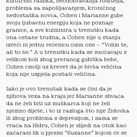
kulturnih razlika, neodobravanja roditelja,
problema sa zapošljavanjem, kroničnog
nedostatka novca, Cohen i Marianne gube
svoju ljubavnu energiju koja ne poznaje
granice, a sve kulminira u trenutku kada
ona ostane trudna, a Cohen nije u stanju
izreći ni jednu rečenicu osim one – “Volim te,
ali to ne.” A u trenutku kada se suočavaju s
velikom boli zbog preranog gubitka bebe,
Cohen cmolji uz krevet da je bivša veličina
koja nije uspjela postati veličina.
Iako je ovo trenutak kada se čini da je
njihova veza na kraju jer Marianne shvaća
da ne želi biti uz muškarca koji ne želi
njezino dijete, i to iz razloga što nije Židovka
ili zbog problema s depresijom, i sama se
vraća na Hidru, Cohen je slijedi na otok kao
začarani lik u pjesmi “Suzanne” kojom će se