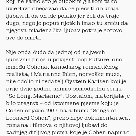
koji ne samo što je dubokim glasom tako
uvjerljivo obećavao da će plesati do kraja
ljubavi ili da on ide polako jer želi da traje
dugo, nego je poput rijetkih imao tu sreću da
njegova mladenačka ljubav potraje gotovo
sve do smrti.
Nije onda čudo da jednoj od najvećih
ljubavnih priča u povijesti pop kulture, onoj
između Cohena, kanadskog romantičnog
realista, i Marianne Ihlen, norveške muze,
nije odolio ni redatelj Øystein Karlsen koji je
prije dvije godine snimio osmodijelnu seriju
“So Long, Marianne”. Uostalom, materijala je
bilo pregršt – od istoimene pjesme koju je
Cohen objavio 1967. na albumu “Songs of
Leonard Cohen”, preko hrpe dokumentaraca,
romana i filmova o njihovoj ljubavi do
zadnjeg dirljivog pisma koje je Cohen napisao