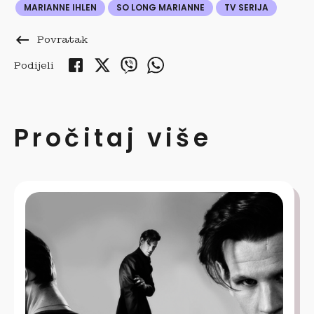
MARIANNE IHLEN
SO LONG MARIANNE
TV SERIJA
keyboard_backspace
Povratak
Podijeli
Pročitaj više