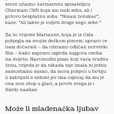
sreće užasno šarmantnu spisateljicu
Charmain Clift koja mu nudi seks, ali i
gotovo besplatnu sobu. “Nisam ženskar”,
kaže. “Ali lakše je voljeti druge nego sebe.”
Za to vrijeme Marianne, koja je iz Osla
pobjegla sa svojim dečkom piscem, upravo će
nam dočarati – da citiramo odličan norveški
film – kako zapravo izgleda najgora osoba
na svijetu. Narcisoidni pisac koji vara trudnu
ženu, vrijeđa je da nikada nije imala ni jednu
samostalnu misao, da mora pobjeći u birtiju
(i zabrijati s nekim) jer ima osjećaj da mu je
ona non-stop u glavi, a povrh svega je i
fizički nasilan.
Može li mladenačka ljubav