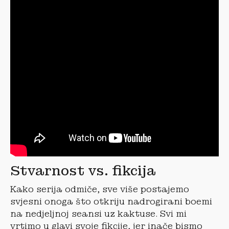
Stvarnost vs. fikcija
Kako serija odmiče, sve više postajemo
svjesni onoga što otkriju nadrogirani boemi
na nedjeljnoj seansi uz kaktuse. Svi mi
vrtimo u glavi svoje fikcije, jer inače bismo