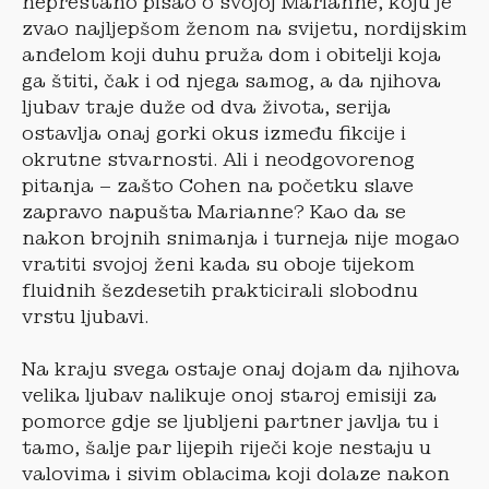
neprestano pisao o svojoj Marianne, koju je
zvao najljepšom ženom na svijetu, nordijskim
anđelom koji duhu pruža dom i obitelji koja
ga štiti, čak i od njega samog, a da njihova
ljubav traje duže od dva života, serija
ostavlja onaj gorki okus između fikcije i
okrutne stvarnosti. Ali i neodgovorenog
pitanja – zašto Cohen na početku slave
zapravo napušta Marianne? Kao da se
nakon brojnih snimanja i turneja nije mogao
vratiti svojoj ženi kada su oboje tijekom
fluidnih šezdesetih prakticirali slobodnu
vrstu ljubavi.
Na kraju svega ostaje onaj dojam da njihova
velika ljubav nalikuje onoj staroj emisiji za
pomorce gdje se ljubljeni partner javlja tu i
tamo, šalje par lijepih riječi koje nestaju u
valovima i sivim oblacima koji dolaze nakon