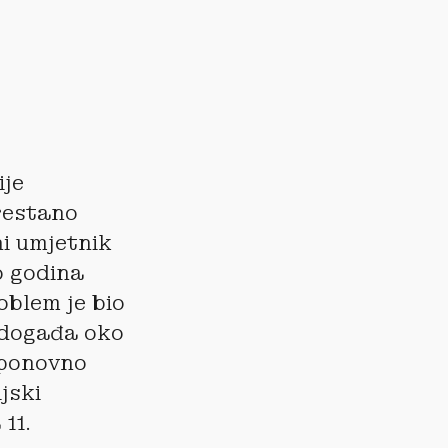
ije
restano
ni umjetnik
o godina
oblem je bio
e događa oko
 ponovno
jski
11.