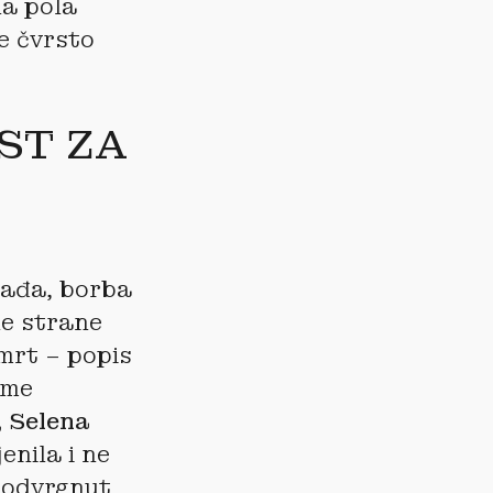
na pola
e čvrsto
ST ZA
nađa, borba
ne strane
mrt – popis
eme
, Selena
enila i ne
podvrgnut