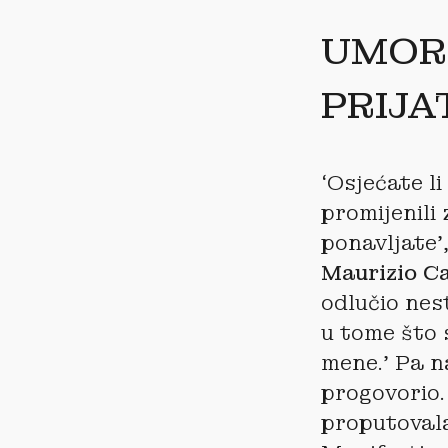
UMOR
PRIJ
‘Osjećate l
promijenili
ponavljate’
Maurizio Ca
odlučio nes
u tome što 
mene.’ Pa n
progovorio. 
proputovala 