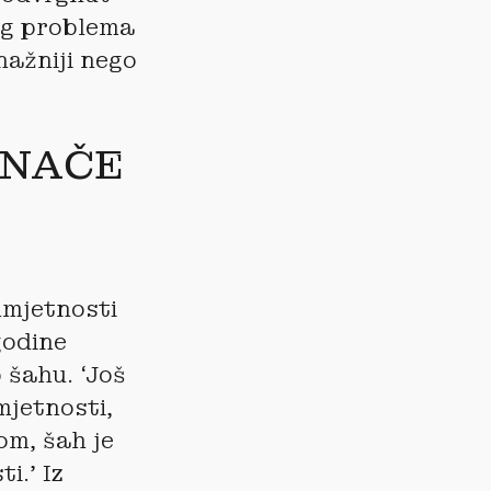
bog problema
nažniji nego
INAČE
umjetnosti
godine
 šahu. ‘Još
mjetnosti,
om, šah je
i.’ Iz