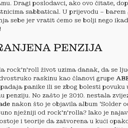
mu. Dragi poslodavci, ako ovo čitate, dop
atnicima sabbatical. U prijevodu – barem
ja sebe jer vratit ćemo se bolji nego ikad
!
RANJENA PENZIJA
a rock’n’roll život uzima danak, da se lju
 dvostruko raskinu kao članovi grupe
AB
apadaja panike ili se zbog bolesti povuku 
u penziju. No zašto je 2010. nestala zvije
ade
nakon što je objavila album ‘Solder o
 puno nježniji od rock’n’rolla? Iako je naja
postoje i teorije da zatvorena u kući opako