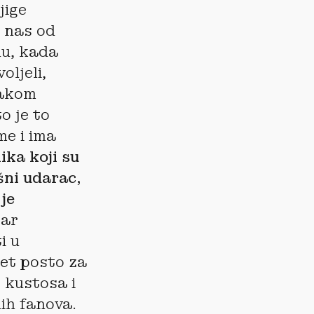
jige
a nas od
du, kada
oljeli,
makom
o je to
me i ima
ika koji su
šni udarac,
je
bar
i u
pet posto za
, kustosa i
nih fanova.