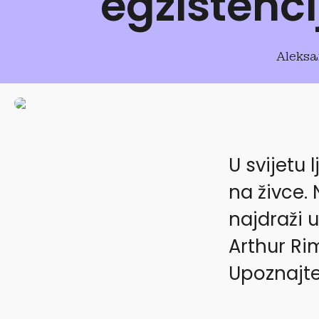
egzistenci
Aleksa
U svijetu
na živce.
najdraži 
Arthur Rim
Upoznajte