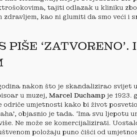
ektrošokovima, tajiti odlazak u kliniku z
 zdravljem, kao ni glumiti da smo veći i s
S PIŠE ‘ZATVORENO’. 
M
odina nakon što je skandalizirao svijet 
pisoar u muzej,
Marcel Duchamp
je 1923. 
se odriče umjetnosti kako bi život posvetio
aha’, objasnio je tada. ‘Ima svu ljepotu u
 više. Ne može se komercijalizirati. Uostal
štvenom položaju puno čišći od umjetnost