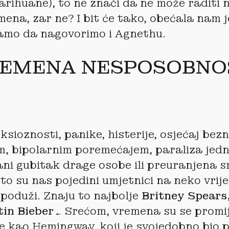
rihuane), to ne znači da ne može raditi 
ena, zar ne? I bit će tako, obećala nam j
samo da nagovorimo i Agnethu.
REMENA NESPOSOBNO
sioznosti, panike, histerije, osjećaj bez
m, bipolarnim poremećajem, paraliza jed
ani gubitak drage osobe ili preuranjena s
to su nas pojedini umjetnici na neko vrij
e poduži. Znaju to najbolje
Britney Spears
tin Bieber
… Srećom, vremena su se promij
 kao Hemingway, koji je svojedobno bio 