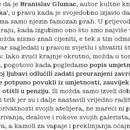
e da je
Branislav Glumac
, autor kultne kn
ka’
, u pravu kada je svojedobno izjavio d
ima samo njezin famozan prah. U prijevo
raju, kada izgubimo ono što smo najviše v
možda nismo znali cijeniti, e tek s tim od
r sagledati u pravom svjetlu i shvatiti št
v. Iako zvuči krajnje okrutno, možda u to
ne, pogotovo kada pogledam
o popis umjetn
oj ljubavi odlučili zadati preuranjeni zavr
se potpuno povukli iz umjetnosti, zauvijek 
i otišli u penziju.
Ili možda samo izveli do
trik jer su i dalje nastavili vrijedno radit
privatnosti svojih atelijera, ne mareći ni 
rivanja, dealove i rokove svojih galerista
a, a kamoli za vapaje i preklinjanja očaj