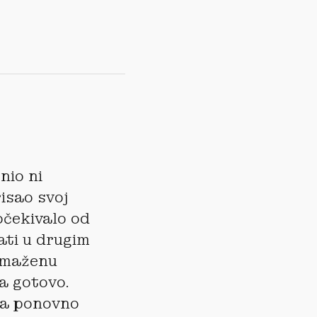
nio ni
risao svoj
očekivalo od
jati u drugim
azmaženu
a gotovo.
ija ponovno