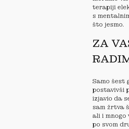
terapiji el
s mentalnim
što jesmo.
ZA VA
RADI
Samo šest g
postavivši 
izjavio da 
sam žrtva š
ali i mnogo
po svom dru