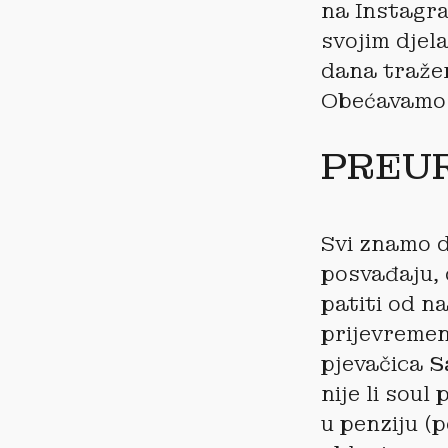
na Instagra
svojim djel
dana tražen
Obećavamo
PREU
Svi znamo d
posvađaju,
patiti od n
prijevremen
pjevačica
S
nije li soul
u penziju (