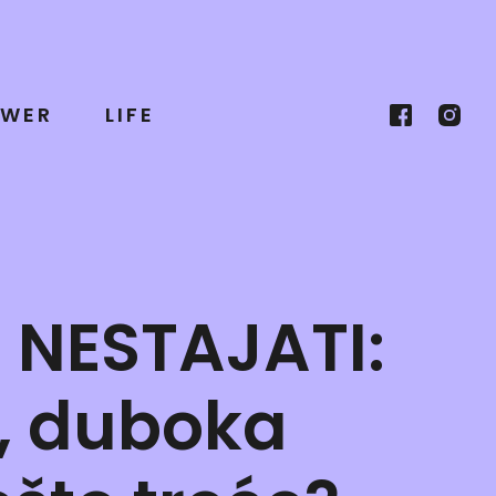
WER
LIFE
 NESTAJATI:
k, duboka