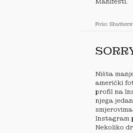
Manifesti.
Foto: Shutters
SORRY
Ništa manje
američki f
profil na I
njega jedan 
smjerovima.
Instagram p
Nekoliko dr