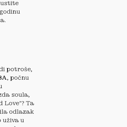
ustite
 godinu
a.
di potroše,
BA
, počnu
u
zda soula,
d Love’? Ta
vila odlazak
 uživa u