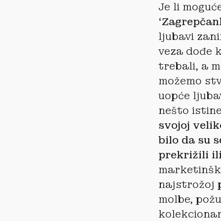
Je li moguć
‘Zagrepčan
ljubavi zan
veza dođe k
trebali, a 
možemo stva
uopće ljuba
nešto isti
svojoj velik
bilo da su 
prekrižili il
marketinški 
najstrožoj 
molbe, požu
kolekcionar