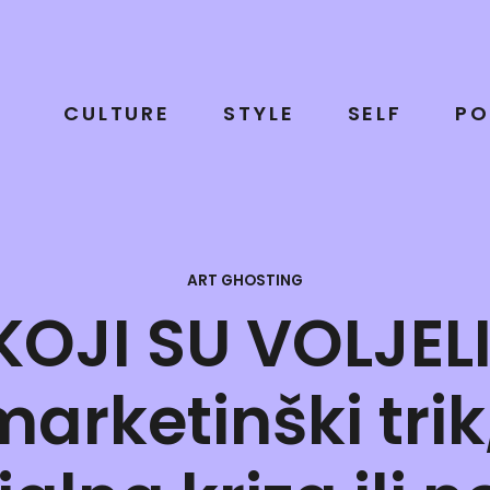
CULTURE
STYLE
SELF
PO
ART GHOSTING
KOJI SU VOLJELI
arketinški tri