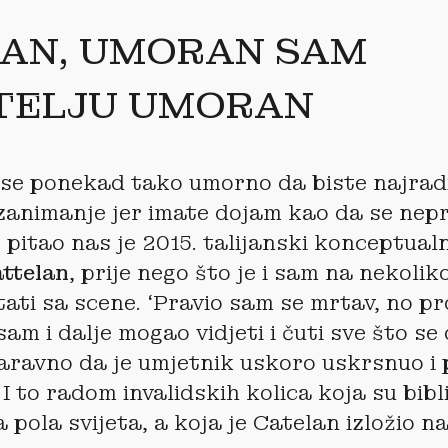
AN, UMORAN SAM
ATELJU UMORAN
i se ponekad tako umorno da biste najrad
 zanimanje jer imate dojam kao da se nep
, pitao nas je 2015. talijanski konceptual
ttelan
, prije nego što je i sam na nekolik
tati sa scene. ‘Pravio sam se mrtav, no pr
sam i dalje mogao vidjeti i čuti sve što s
aravno da je umjetnik uskoro uskrsnuo i
I to radom invalidskih kolica koja su bibli
pola svijeta, a koja je Catelan izložio na 