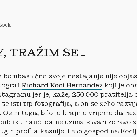
tock
, TRAŽIM SE…
 bombastično svoje nestajanje nije objas
otograf
Richard Koci Hernandez
koji je ob
nstagramu jer je, kaže, 250.000 pratitelja 
te isti tip fotografija, a on se želio razvi
 Osim toga, bilo je krajnje vrijeme da r
ubliku nauči da ne uzima stvari zdravo z
ugih profila kasnije, i eto gospodina Koc