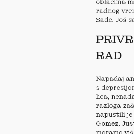
oblacima ma
radnog vrem
Sade. Još 
PRIV
RAD
Napadaj ank
s depresijo
lica, nenad
razloga zaš
napustili j
Gomez, Jus
moramo više