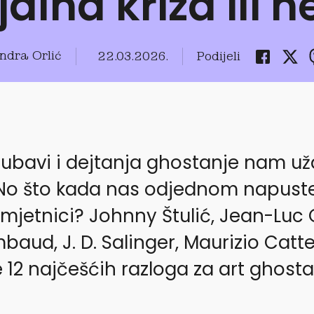
jalna kriza ili n
ndra Orlić
22.03.2026.
Podijeli
 ljubavi i dejtanja ghostanje nam u
 No što kada nas odjednom napuste
umjetnici? Johnny Štulić, Jean-Luc
baud, J. D. Salinger, Maurizio Catt
 12 najčešćih razloga za art ghost