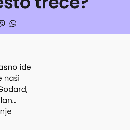
ešto treće?
žasno ide
 naši
 Godard,
elan…
anje