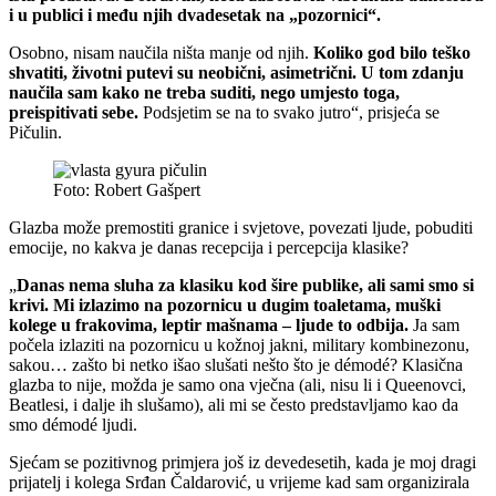
i u publici i među njih dvadesetak na „pozornici“.
Osobno, nisam naučila ništa manje od njih.
Koliko god bilo teško
shvatiti, životni putevi su neobični, asimetrični. U tom zdanju
naučila sam kako ne treba suditi, nego umjesto toga,
preispitivati sebe.
Podsjetim se na to svako jutro“, prisjeća se
Pičulin.
Foto: Robert Gašpert
Glazba može premostiti granice i svjetove, povezati ljude, pobuditi
emocije, no kakva je danas recepcija i percepcija klasike?
„
Danas nema sluha za klasiku kod šire publike, ali sami smo si
krivi. Mi izlazimo na pozornicu u dugim toaletama, muški
kolege u frakovima, leptir mašnama – ljude to odbija.
Ja sam
počela izlaziti na pozornicu u kožnoj jakni, military kombinezonu,
sakou… zašto bi netko išao slušati nešto što je démodé? Klasična
glazba to nije, možda je samo ona vječna (ali, nisu li i Queenovci,
Beatlesi, i dalje ih slušamo), ali mi se često predstavljamo kao da
smo démodé ljudi.
Sjećam se pozitivnog primjera još iz devedesetih, kada je moj dragi
prijatelj i kolega Srđan Čaldarović, u vrijeme kad sam organizirala