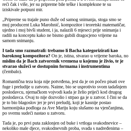
reći čak i više, jer su pripreme bile teške i kompleksne te su
iziskivale potpuni mir.
„Pripreme su trajale puno duže od samog snimanja, stoga smo se
moj producent Luka Marohnić, kompozitor i teoretski matematičar,
ujedno i moj bivši student, i ja, nalazili 6 mjeseci prije snimanja i
radili na konceptu kako ne bismo gubili dragocjeno vrijeme na
samom snimanju.
I tada smo razmatrali: trebamo li Bacha kategorizirati kao
baroknog kompozitora?
On je, istina, stvarao u vrijeme baroka, no
mislim da je Bach zatvorenik vremena u kojemu je živio, te je
stvarao služeći se dostupnim formama i instrumentima
(čembalo).
Romantična teza koja nije potvrđena, jest da je on počeo pisati ove
fuge i preludije u zatvoru. Naime, bio se usprotivio svom tadašnjem
poslodavcu, njemačkom vojvodi kada je želio prijeći kod drugog
poslodavca. Ovaj to nije dozvolio i strpao ga je u zatvor. I čini se da
je to bio blagoslov jer je prvi preludij, koji je kasnije postao
harmonijska podloga za Ave Mariju koju slušamo na vjenčanjima,
po svemu sudeći nastao u zatvoru.
Tada je, po prvi puta zaklonjen od buke i vrtloga svakodnevice –
nekoliko male djece, svakodnevnih proba, svađa s nadređenima –