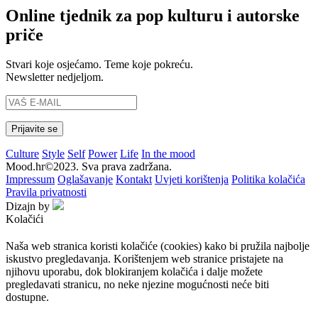
Online tjednik za pop kulturu i autorske
priče
Stvari koje osjećamo. Teme koje pokreću.
Newsletter nedjeljom.
Culture
Style
Self
Power
Life
In the mood
Mood.hr©2023. Sva prava zadržana.
Impressum
Oglašavanje
Kontakt
Uvjeti korištenja
Politika kolačića
Pravila privatnosti
Dizajn by
Kolačići
Naša web stranica koristi kolačiće (cookies) kako bi pružila najbolje
iskustvo pregledavanja. Korištenjem web stranice pristajete na
njihovu uporabu, dok blokiranjem kolačića i dalje možete
pregledavati stranicu, no neke njezine mogućnosti neće biti
dostupne.