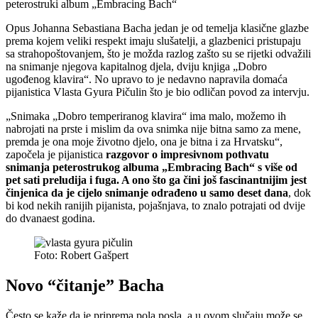
peterostruki album „Embracing Bach“
Opus Johanna Sebastiana Bacha jedan je od temelja klasične glazbe
prema kojem veliki respekt imaju slušatelji, a glazbenici pristupaju
sa strahopoštovanjem, što je možda razlog zašto su se rijetki odvažili
na snimanje njegova kapitalnog djela, dviju knjiga „Dobro
ugođenog klavira“. No upravo to je nedavno napravila domaća
pijanistica Vlasta Gyura Pičulin što je bio odličan povod za intervju.
„Snimaka „Dobro temperiranog klavira“ ima malo, možemo ih
nabrojati na prste i mislim da ova snimka nije bitna samo za mene,
premda je ona moje životno djelo, ona je bitna i za Hrvatsku“,
započela je pijanistica
razgovor o impresivnom pothvatu
snimanja peterostrukog albuma „Embracing Bach“ s više od
pet sati preludija i fuga. A ono što ga čini još fascinantnijim jest
činjenica da je cijelo snimanje odrađeno u samo deset dana
, dok
bi kod nekih ranijih pijanista, pojašnjava, to znalo potrajati od dvije
do dvanaest godina.
Foto: Robert Gašpert
Novo “čitanje” Bacha
Često se kaže da je priprema pola posla, a u ovom slučaju može se