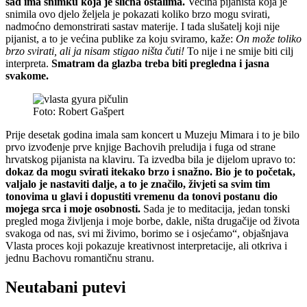
sad ima snimku koja je slična ostalima.
Većina pijanista koja je
snimila ovo djelo željela je pokazati koliko brzo mogu svirati,
nadmoćno demonstrirati sastav materije. I tada slušatelj koji nije
pijanist, a to je većina publike za koju sviramo, kaže:
On može toliko
brzo svirati, ali ja nisam stigao ništa čuti!
To nije i ne smije biti cilj
interpreta.
Smatram da glazba treba biti pregledna i jasna
svakome.
Foto: Robert Gašpert
Prije desetak godina imala sam koncert u Muzeju Mimara i to je bilo
prvo izvođenje prve knjige Bachovih preludija i fuga od strane
hrvatskog pijanista na klaviru. Ta izvedba bila je dijelom upravo to:
dokaz da mogu svirati itekako brzo i snažno. Bio je to početak,
valjalo je nastaviti dalje, a to je značilo, živjeti sa svim tim
tonovima u glavi i dopustiti vremenu da tonovi postanu dio
mojega srca i moje osobnosti.
Sada je to meditacija, jedan tonski
pregled moga življenja i moje borbe, dakle, ništa drugačije od života
svakoga od nas, svi mi živimo, borimo se i osjećamo“, objašnjava
Vlasta proces koji pokazuje kreativnost interpretacije, ali otkriva i
jednu Bachovu romantičnu stranu.
Neutabani putevi