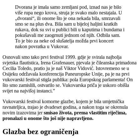
Dvorana je imala samo zemljani pod, iznad nas je bilo
više rupa nego krova, struja je svako malo nestajala. U
„dvorani“, ili onome što je ona nekada bila, smrzavali
smo se na plus dva. Bila sam u bijeloj haljini kratkih
rukava, dok su svi u publici bili u kaputima i bundama i
pokušavali me zaogrnuti jednom od njih. Odbila sam.
To je bio za neke od slušatelja možda prvi koncert
nakon povratka u Vukovar.
Osnovali smo tako prvi festival 1999. gdje je svirala najbolja
svjetska flautistica, Irena Grafenauer, pjevala je čileanska primadona
Cecilia Toledo, pratio ju je naš Viktor Vidović. Istovremeno se u
Osijeku održavala konferencija Paneuropske Unije, pa je na prvi
vukovarski festival stigla publika: pola Europskog parlamenta! On
što smo zamislili, ostvarilo se. Vukovarska priča je uskoro obišla
svijet na najvišoj instanci.”
Vukovarski festival komorne glazbe, kojem je bila umjetnička
ravnateljica, trajao je dvadeset godina, a nakon toga se okrenula
novim izazovima jer
smisao života, prema vlastitim riječima,
pronalazi u onome što još nije napravljeno.
Glazba bez ograničenja