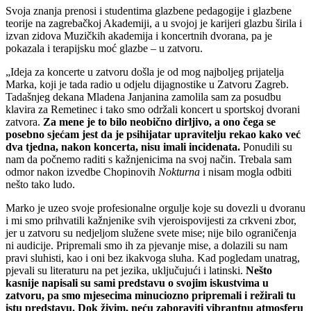
Svoja znanja prenosi i studentima glazbene pedagogije i glazbene
teorije na zagrebačkoj Akademiji, a u svojoj je karijeri glazbu širila i
izvan zidova Muzičkih akademija i koncertnih dvorana, pa je
pokazala i terapijsku moć glazbe – u zatvoru.
„Ideja za koncerte u zatvoru došla je od mog najboljeg prijatelja
Marka, koji je tada radio u odjelu dijagnostike u Zatvoru Zagreb.
Tadašnjeg dekana Mladena Janjanina zamolila sam za posudbu
klavira za Remetinec i tako smo održali koncert u sportskoj dvorani
zatvora.
Za mene je to bilo neobično dirljivo, a ono čega se
posebno sjećam jest da je psihijatar upravitelju rekao kako već
dva tjedna, nakon koncerta, nisu imali incidenata.
Ponudili su
nam da počnemo raditi s kažnjenicima na svoj način. Trebala sam
odmor nakon izvedbe Chopinovih
Nokturna
i nisam mogla odbiti
nešto tako ludo.
Marko je uzeo svoje profesionalne orgulje koje su dovezli u dvoranu
i mi smo prihvatili kažnjenike svih vjeroispovijesti za crkveni zbor,
jer u zatvoru su nedjeljom služene svete mise; nije bilo ograničenja
ni audicije. Pripremali smo ih za pjevanje mise, a dolazili su nam
pravi sluhisti, kao i oni bez ikakvoga sluha. Kad pogledam unatrag,
pjevali su literaturu na pet jezika, uključujući i latinski.
Nešto
kasnije napisali su sami predstavu o svojim iskustvima u
zatvoru, pa smo mjesecima minuciozno pripremali i režirali tu
istu predstavu. Dok živim, neću zaboraviti vibrantnu atmosferu