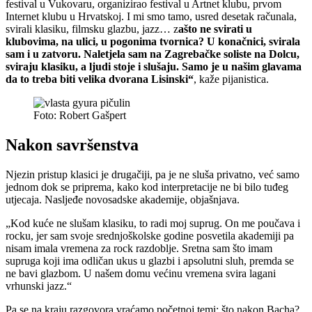
festival u Vukovaru, organizirao festival u Artnet klubu, prvom
Internet klubu u Hrvatskoj. I mi smo tamo, usred desetak računala,
svirali klasiku, filmsku glazbu, jazz… z
ašto ne svirati u
klubovima, na ulici, u pogonima tvornica? U konačnici, svirala
sam i u zatvoru. Naletjela sam na Zagrebačke soliste na Dolcu,
sviraju klasiku, a ljudi stoje i slušaju. Samo je u našim glavama
da to treba biti velika dvorana Lisinski“
, kaže pijanistica.
Foto: Robert Gašpert
Nakon savršenstva
Njezin pristup klasici je drugačiji, pa je ne sluša privatno, već samo
jednom dok se priprema, kako kod interpretacije ne bi bilo tuđeg
utjecaja. Nasljeđe novosadske akademije, objašnjava.
„Kod kuće ne slušam klasiku, to radi moj suprug. On me poučava i
rocku, jer sam svoje srednjoškolske godine posvetila akademiji pa
nisam imala vremena za rock razdoblje. Sretna sam što imam
supruga koji ima odličan ukus u glazbi i apsolutni sluh, premda se
ne bavi glazbom. U našem domu većinu vremena svira lagani
vrhunski jazz.“
Pa se na kraju razgovora vraćamo početnoj temi: što nakon Bacha?