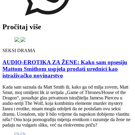
Pročitaj više
SEKSI DRAMA
AUDIO-EROTIKA ZA ŽENE: Kako sam opsesiju
Mattom Smithom uspjela prodati urednici kao
istraživačko novinarstvo
Kada sam saznala da Matt Smith ili, kako ga od milja zovem, Matt
Smut, moj omiljeni lik iz serijala „Game of Thrones/House of the
Dragon“, posuđuje glas privatnom istražitelju Jamesu Pierceu u
audio-seriji The Wolf, koja kombinira elemente murder mystery
žanra i erotike, nisam mogla odoljeti da ne poslušam ovu seksi
dramu. Uostalom, nije li bilo vrijeme da napokon dobijemo vlastitu
nišu? Onu koja pornografiju mijenja erotikom i razumije da žene ne
padaju na vulgaris sliku, već na elokventnu priču?