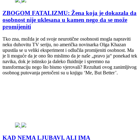
ZBOGOM FATALIZMU: Žena koja je dokazala da
osobnost nije uklesana u kamen nego da se može
promijeniti
Tko zna, možda je od svoje neurotične osobnosti mogla napraviti
neku duhovitu TV seriju, no američka novinarka Olga Khazan
upustila se u veliki eksperiment i odlučila promijeniti osobnost. Ma
je li moguće da je ono što mislimo da je naše „pravo ja“ ponekad tek
navika, dok je istinsko ja daleko fluidnije i spremno na
transformaciju nego što bismo vjerovali? Rezultati ovog zanimljivog
osobnog putovanja pretočeni su u knjigu ‘Me, But Better’.
KAD NEMA LJUBAVI, ALI IMA