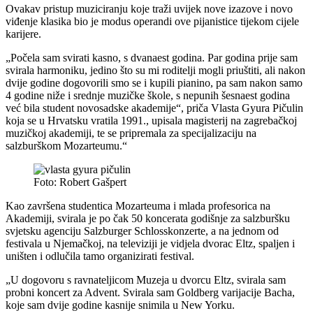
Ovakav pristup muziciranju koje traži uvijek nove izazove i novo
viđenje klasika bio je modus operandi ove pijanistice tijekom cijele
karijere.
„Počela sam svirati kasno, s dvanaest godina. Par godina prije sam
svirala harmoniku, jedino što su mi roditelji mogli priuštiti, ali nakon
dvije godine dogovorili smo se i kupili pianino, pa sam nakon samo
4 godine niže i srednje muzičke škole, s nepunih šesnaest godina
već bila student novosadske akademije“, priča Vlasta Gyura Pičulin
koja se u Hrvatsku vratila 1991., upisala magisterij na zagrebačkoj
muzičkoj akademiji, te se pripremala za specijalizaciju na
salzburškom Mozarteumu.“
Foto: Robert Gašpert
Kao završena studentica Mozarteuma i mlada profesorica na
Akademiji, svirala je po čak 50 koncerata godišnje za salzburšku
svjetsku agenciju Salzburger Schlosskonzerte, a na jednom od
festivala u Njemačkoj, na televiziji je vidjela dvorac Eltz, spaljen i
uništen i odlučila tamo organizirati festival.
„U dogovoru s ravnateljicom Muzeja u dvorcu Eltz, svirala sam
probni koncert za Advent. Svirala sam Goldberg varijacije Bacha,
koje sam dvije godine kasnije snimila u New Yorku.