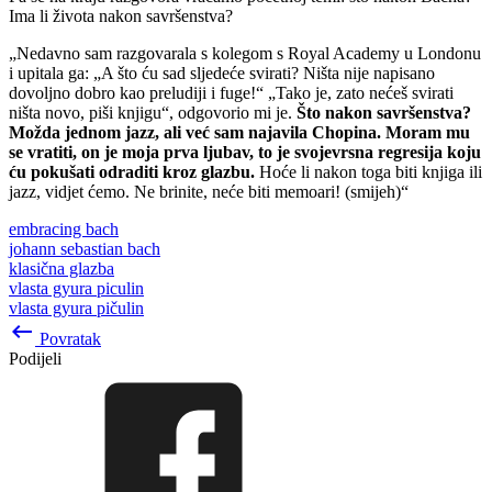
Ima li života nakon savršenstva?
„Nedavno sam razgovarala s kolegom s Royal Academy u Londonu
i upitala ga: „A što ću sad sljedeće svirati? Ništa nije napisano
dovoljno dobro kao preludiji i fuge!“ „Tako je, zato nećeš svirati
ništa novo, piši knjigu“, odgovorio mi je.
Što nakon savršenstva?
Možda jednom jazz, ali već sam najavila Chopina. Moram mu
se vratiti, on je moja prva ljubav, to je svojevrsna regresija koju
ću pokušati odraditi kroz glazbu.
Hoće li nakon toga biti knjiga ili
jazz, vidjet ćemo. Ne brinite, neće biti memoari! (smijeh)“
embracing bach
johann sebastian bach
klasična glazba
vlasta gyura piculin
vlasta gyura pičulin
keyboard_backspace
Povratak
Podijeli