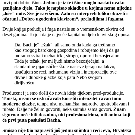
prvi put dobio tišinu.
Jedino je iz te tišine moglo nastati ovako
genijalno djelo. Tako je napisao skladbe u kojima nema nijedne
„loše“ note. Sve je savršeno. Zato su interpreti toliko obuzeti i
očarani „Dobro ugođenim klavirom“, preludijima i fugama.
Dvije knjige preludija i fuga nastale su o vremenskom okviru od
deset godina. To je i dalje najveće kapitalno djelo klavirskog opusa.
Da, Bach je“ težak“, ali samo onda kada ga tretiramo
kao strogog baroknog gospodina i robujemo ideji da ga
moramo svirati mehanički, strogo, oporo i bezosjećajno.
Tada je težak, jer mi ljudi nismo bezosjećajni, a
standardne pijanističke škole nas sve tjeraju na takvu,
usuđujem se reći, nehumanu viziju i interpretaciju ove
divne i duboke glazbe koja para Nebo svojom
dirljivošću.
Producent i ja smo došli do novih ideja tijekom pred-produkcije.
Tonski, nisam se ustručavala koristiti intenzitet ravan tonu
moderne glazbe
, tempa nisu mehanička, naprotiv, upotrebljavam i
rubato. Dalje ne želim govoriti, neka snimka sama govori.
Znam
sigurno: neće biti dosadno, niti profesionalcima, niti onima koji
će prvi puta poslušati Bacha.
Smisao nije bio napraviti još jednu snimku i reći: evo, Hrvatska