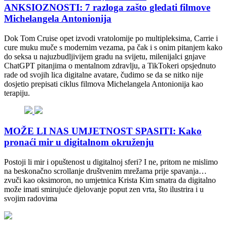
ANKSIOZNOSTI: 7 razloga zašto gledati filmove
Michelangela Antonionija
Dok Tom Cruise opet izvodi vratolomije po multipleksima, Carrie i
cure muku muče s modernim vezama, pa čak i s onim pitanjem kako
do seksa u najuzbudljivijem gradu na svijetu, milenijalci gnjave
ChatGPT pitanjima o mentalnom zdravlju, a TikTokeri opsjednuto
rade od svojih lica digitalne avatare, čudimo se da se nitko nije
dosjetio prepisati ciklus filmova Michelangela Antonionija kao
terapiju.
MOŽE LI NAS UMJETNOST SPASITI: Kako
pronaći mir u digitalnom okruženju
Postoji li mir i opuštenost u digitalnoj sferi? I ne, pritom ne mislimo
na beskonačno scrollanje društvenim mrežama prije spavanja…
zvuči kao oksimoron, no umjetnica Krista Kim smatra da digitalno
može imati smirujuće djelovanje poput zen vrta, što ilustrira i u
svojim radovima