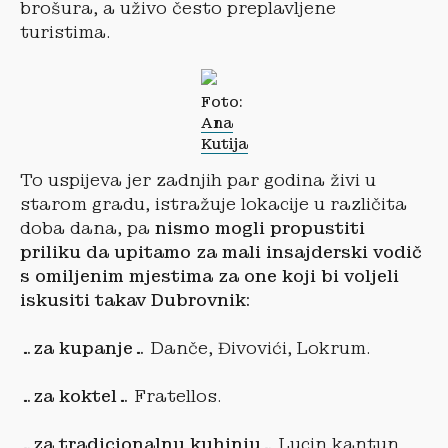
brošura, a uživo često preplavljene
turistima.
Foto:
Ana
Kutija
To uspijeva jer zadnjih par godina živi u
starom gradu, istražuje lokacije u različita
doba dana, pa
nismo mogli propustiti
priliku da upitamo za mali insajderski vodič
s omiljenim mjestima za one koji bi voljeli
iskusiti takav Dubrovnik:
…za kupanje…
Danče, Đivovići, Lokrum.
…za koktel…
Fratellos.
…za tradicionalnu kuhinju…
Lucin kantun.