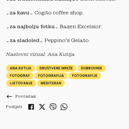
…za kavu…
Cogito coffee shop.
…za najbolju fotku…
Bazen Excelsior.
…za sladoled…
Peppino’s Gelato.
Naslovni vizual: Ana Kutija
ANA KUTIJA
DRUŠTVENE MREŽE
DUBROVNIK
FOTOGRAF
FOTOGRAFIJA
FOTOGRAFIJE
LJETOVANJE
MEDITERAN
keyboard_backspace
Povratak
Podijeli