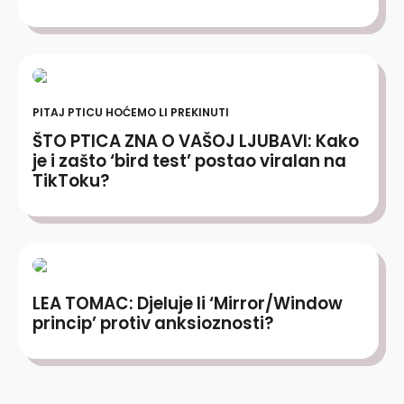
PITAJ PTICU HOĆEMO LI PREKINUTI
ŠTO PTICA ZNA O VAŠOJ LJUBAVI: Kako
je i zašto ‘bird test’ postao viralan na
TikToku?
LEA TOMAC: Djeluje li ‘Mirror/Window
princip’ protiv anksioznosti?