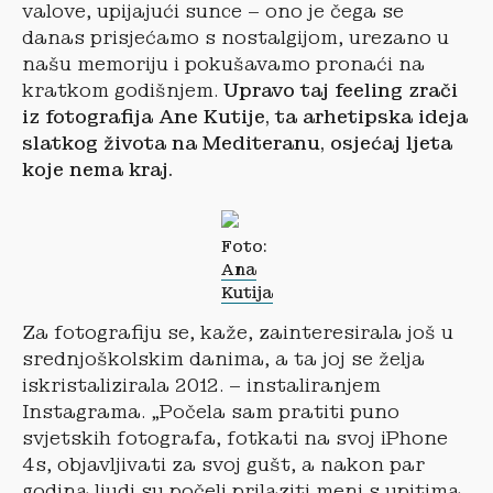
valove, upijajući sunce – ono je čega se
danas prisjećamo s nostalgijom, urezano u
našu memoriju i pokušavamo pronaći na
kratkom godišnjem.
Upravo taj feeling zrači
iz fotografija Ane Kutije, ta arhetipska ideja
slatkog života na Mediteranu, osjećaj ljeta
koje nema kraj.
Foto:
Ana
Kutija
Za fotografiju se, kaže, zainteresirala još u
srednjoškolskim danima, a ta joj se želja
iskristalizirala 2012. – instaliranjem
Instagrama. „Počela sam pratiti puno
svjetskih fotografa, fotkati na svoj iPhone
4s, objavljivati za svoj gušt, a nakon par
godina ljudi su počeli prilaziti meni s upitima