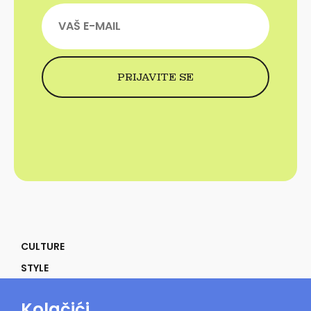
CULTURE
STYLE
SELF
Kolačići
POWER