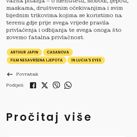
važna pitanja – o identitetu, slobodi, ljepoti,
maskama, društvenim očekivanjima i svim
bijednim trikovima kojima se koristimo na
terenu gdje prije svega vrijede pravila
privlačenja i odbijanja te svega onoga što
zovemo fatalna privlačnost.
ARTHUR JAPIN
CASANOVA
FILM NESAVRŠENA LJEPOTA
IN LUCIA'S EYES
keyboard_backspace
Povratak
Podijeli
Pročitaj više