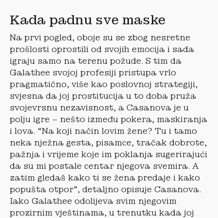
Kada padnu sve maske
Na prvi pogled, oboje su se zbog nesretne
prošlosti oprostili od svojih emocija i sada
igraju samo na terenu požude. S tim da
Galathee svojoj profesiji pristupa vrlo
pragmatično, više kao poslovnoj strategiji,
svjesna da joj prostitucija u to doba pruža
svojevrsnu nezavisnost, a Casanova je u
polju igre – nešto između pokera, maskiranja
i lova. “Na koji način lovim žene? Tu i tamo
neka nježna gesta, pisamce, tračak dobrote,
pažnja i vrijeme koje im poklanja sugerirajući
da su mi postale centar njegova svemira. A
zatim gledaš kako ti se žena predaje i kako
popušta otpor”, detaljno opisuje Casanova.
Iako Galathee odolijeva svim njegovim
prozirnim vještinama, u trenutku kada joj