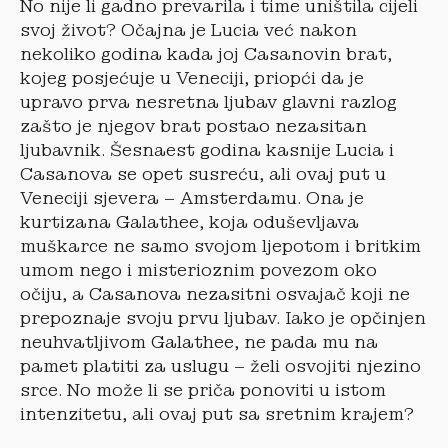
No nije li gadno prevarila i time uništila cijeli
svoj život? Očajna je Lucia već nakon
nekoliko godina kada joj Casanovin brat,
kojeg posjećuje u Veneciji, priopći da je
upravo prva nesretna ljubav glavni razlog
zašto je njegov brat postao nezasitan
ljubavnik. Šesnaest godina kasnije Lucia i
Casanova se opet susreću, ali ovaj put u
Veneciji sjevera – Amsterdamu. Ona je
kurtizana Galathee, koja oduševljava
muškarce ne samo svojom ljepotom i britkim
umom nego i misterioznim povezom oko
očiju, a Casanova nezasitni osvajač koji ne
prepoznaje svoju prvu ljubav. Iako je opčinjen
neuhvatljivom Galathee, ne pada mu na
pamet platiti za uslugu – želi osvojiti njezino
srce. No može li se priča ponoviti u istom
intenzitetu, ali ovaj put sa sretnim krajem?