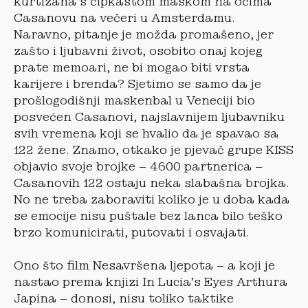
kurtizana s čipkastom maskom na očima
Casanovu na večeri u Amsterdamu.
Naravno, pitanje je možda promašeno, jer
zašto i ljubavni život, osobito onaj kojeg
prate memoari, ne bi mogao biti vrsta
karijere i brenda? Sjetimo se samo da je
prošlogodišnji maskenbal u Veneciji bio
posvećen Casanovi, najslavnijem ljubavniku
svih vremena koji se hvalio da je spavao sa
122 žene. Znamo, otkako je pjevač grupe KISS
objavio svoje brojke – 4600 partnerica –
Casanovih 122 ostaju neka slabašna brojka.
No ne treba zaboraviti koliko je u doba kada
se emocije nisu puštale bez lanca bilo teško
brzo komunicirati, putovati i osvajati.
Ono što film Nesavršena ljepota – a koji je
nastao prema knjizi In Lucia’s Eyes Arthura
Japina – donosi, nisu toliko taktike