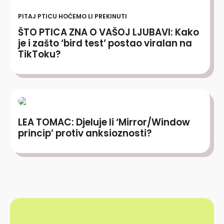
PITAJ PTICU HOĆEMO LI PREKINUTI
ŠTO PTICA ZNA O VAŠOJ LJUBAVI: Kako
je i zašto ‘bird test’ postao viralan na
TikToku?
LEA TOMAC: Djeluje li ‘Mirror/Window
princip’ protiv anksioznosti?