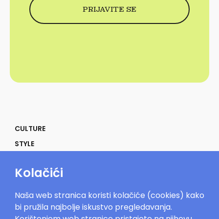
CULTURE
STYLE
SELF
Kolačići
POWER
LIFE
Naša web stranica koristi kolačiće (cookies) kako
IN THE MOOD
bi pružila najbolje iskustvo pregledavanja.
Korištenjem web stranice pristajete na njihovu