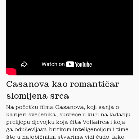
Casanova kao romantičar
slomljena srca
Na početku filma Casanova, koji sanja o
karijeri svećenika, susreće u kući na ladanju
prelijepu djevojku koja čita Voltairea i koja
ga oduševljava britkom inteligencijom i time
što u najobičnijim stvarima vidi čudo. Iako