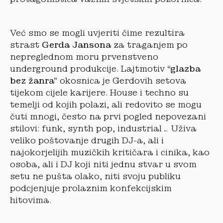
Već smo se mogli uvjeriti čime rezultira
strast
Gerda Jansona
za traganjem po
nepreglednom moru prvenstveno
underground produkcije. Lajtmotiv
“glazba
bez žanra”
okosnica je Gerdovih setova
tijekom cijele karijere. House i techno su
temelji od kojih polazi, ali redovito se mogu
čuti mnogi, često na prvi pogled nepovezani
stilovi: funk, synth pop, industrial… Uživa
veliko poštovanje drugih DJ-a, ali i
najokorjelijih muzičkih kritičara i cinika, kao
osoba, ali i DJ koji niti jednu stvar u svom
setu ne pušta olako, niti svoju publiku
podcjenjuje prolaznim konfekcijskim
hitovima.