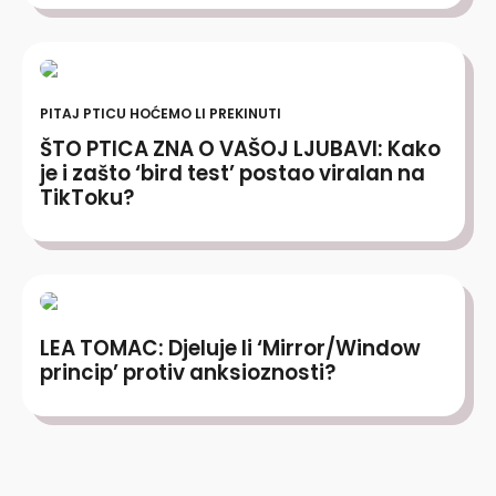
PITAJ PTICU HOĆEMO LI PREKINUTI
ŠTO PTICA ZNA O VAŠOJ LJUBAVI: Kako
je i zašto ‘bird test’ postao viralan na
TikToku?
LEA TOMAC: Djeluje li ‘Mirror/Window
princip’ protiv anksioznosti?