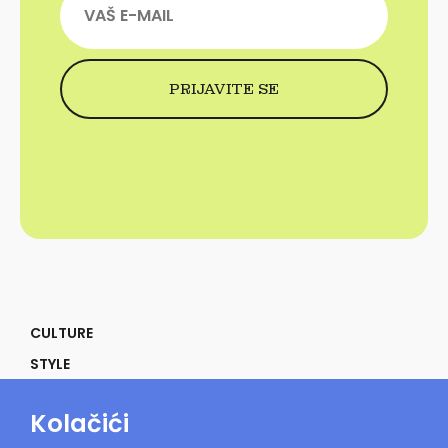
CULTURE
STYLE
SELF
Kolačići
POWER