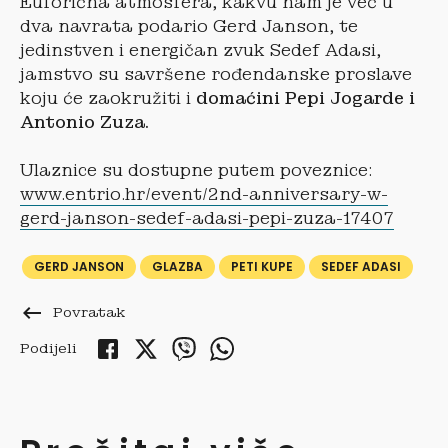
Euforična atmosfera, kakvu nam je već u
dva navrata podario Gerd Janson, te
jedinstven i energičan zvuk Sedef Adasi,
jamstvo su savršene rođendanske proslave
koju će zaokružiti i
domaćini Pepi Jogarde i
Antonio Zuza.
Ulaznice su dostupne putem poveznice:
www.entrio.hr/event/2nd-anniversary-w-
gerd-janson-sedef-adasi-pepi-zuza-17407
GERD JANSON
GLAZBA
PETI KUPE
SEDEF ADASI
keyboard_backspace
Povratak
Podijeli