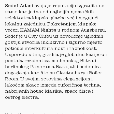
Sedef Adasi
svoju je reputaciju izgradila ne
samo kao jedna od najboljih njemačkih
selektorica klupske glazbe već i njegujući
lokalnu zajednicu.
Pokretanjem klupske
večeri HAMAM Nights
u rodnom Augsburgu,
Sedef je u City Clubu uz dovođenje uglednih
gostiju stvorila inkluzivno i sigurno mjesto
potičući interkulturalnost i raznolikost.
Usporedo s tim, gradila je globalnu karijeru i
postala rezidentica minhenskog Blitza i
berlinskog Panorama Bara, ali i sudionica
događanja kao što su Glastonbury i Boiler
Room. U svojim setovima elegancijom i
lakoćom skače između euforičnog techna,
nabrijanih house klasika, space disca i
oštrog electra.