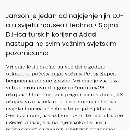
Janson je jedan od najcjenjenijih DJ-
a u svijetu housea i techna • Sjajna
DJ-ica turskih korijena Adasi
nastupa na svim važnim svjetskim
pozornicama
Vrijeme leti i prošle su već dvije godine
otkako je počela duga vožnja Petog Kupea
bespućima plesne glazbe. Vrijeme je zato za
veliku proslavu drugog rođendana 23.
ožujka.
U Kupe se tom prigodom u subotu, 23.
ožujka vraća jedan od najcjenjenijih DJ-a u
svijetu housea i techna te prijatelj kluba
Gerd Janson, a slavljeničke note odašiljat će
i Sedef Adasi, sjajna njemačka DJ-ica i
protagonistica važnih svjetskih pozornica.